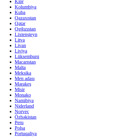
Kipr
Kolumbiya
Kuba
Qazaxıstan
Qətər
Qırğızıstan
Lixtenşteyn
Litva
Livan
Liviya
Lüksemburq
Macarıstan
Malta
Meksika
Men adası
Mərakeş
Misir
Monako
Namibiya
Niderland
Norveç
Özbəkistan
Peru
Polşa
Portuqaliya