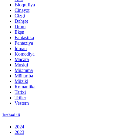
Bioqrafiya
Cinayət
Cizgi
Dəhşət
Dram
Ekşn
Fantastika
Fantaziya
İdman
Komediya
Macəra
Musiqi
Müəmma
Müharibə
Müzikl
Romantika
Tarixi
Triller
Vestern
İstehsal ili
2024
2023