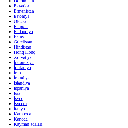
Dominikan
Ekvador
Ermənistan
Estoniya
Əlcəzair
Filippin
Finlandiya
Fransa
Gürcüstan
Hindistan
Honq Konq
Xorvatiya
İndoneziya
İordaniya
İran
İrlandiya
İslandiya
İspaniya
İsrail
İsveç
İsveçrə
İtaliya
Kamboca
Kanada
Kayman adaları