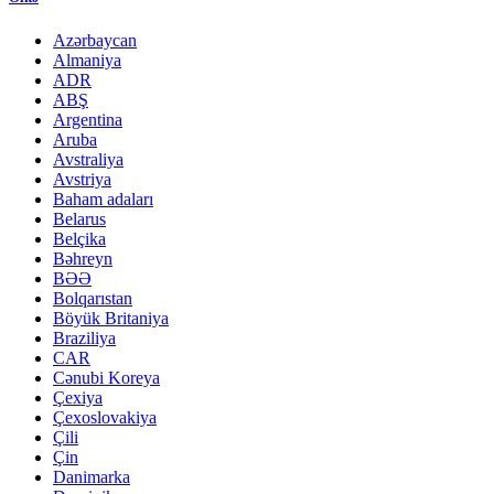
Azərbaycan
Almaniya
ADR
ABŞ
Argentina
Aruba
Avstraliya
Avstriya
Baham adaları
Belarus
Belçika
Bəhreyn
BƏƏ
Bolqarıstan
Böyük Britaniya
Braziliya
CAR
Cənubi Koreya
Çexiya
Çexoslovakiya
Çili
Çin
Danimarka