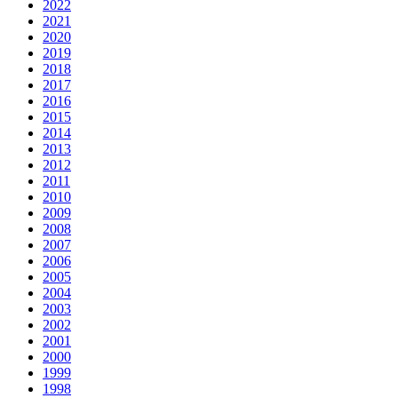
2022
2021
2020
2019
2018
2017
2016
2015
2014
2013
2012
2011
2010
2009
2008
2007
2006
2005
2004
2003
2002
2001
2000
1999
1998