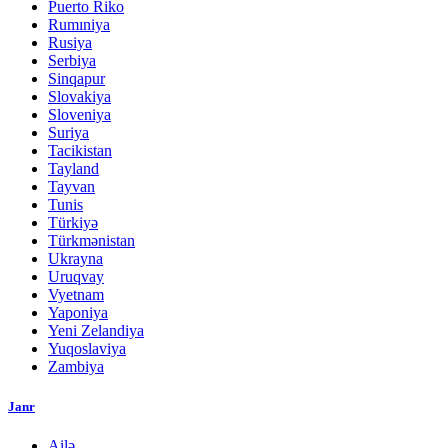
Puerto Riko
Rumıniya
Rusiya
Serbiya
Sinqapur
Slovakiya
Sloveniya
Suriya
Tacikistan
Tayland
Tayvan
Tunis
Türkiyə
Türkmənistan
Ukrayna
Uruqvay
Vyetnam
Yaponiya
Yeni Zelandiya
Yuqoslaviya
Zambiya
Janr
Ailə