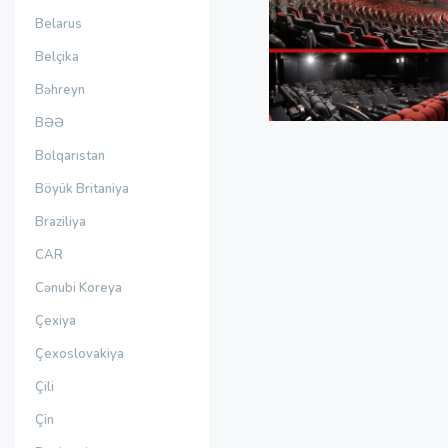
Belarus
Belçika
Bəhreyn
BƏƏ
Bolqarıstan
Böyük Britaniya
Braziliya
CAR
Cənubi Koreya
Çexiya
Çexoslovakiya
Çili
Çin