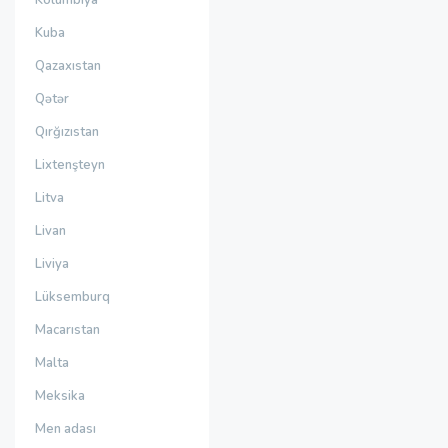
Kolumbiya
Kuba
Qazaxıstan
Qətər
Qırğızıstan
Lixtenşteyn
Litva
Livan
Liviya
Lüksemburq
Macarıstan
Malta
Meksika
Men adası