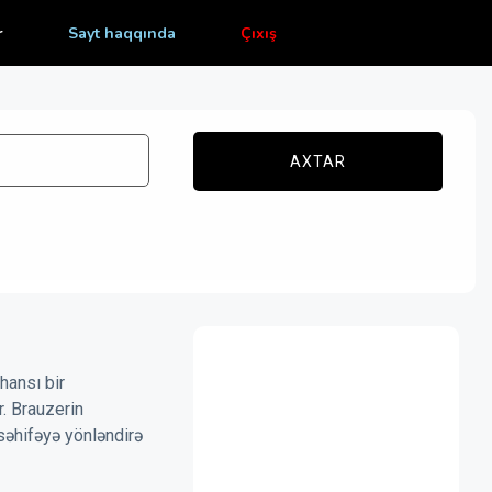
r
Sayt haqqında
Çıxış
AXTAR
hansı bir
r. Brauzerin
səhifəyə yönləndirə