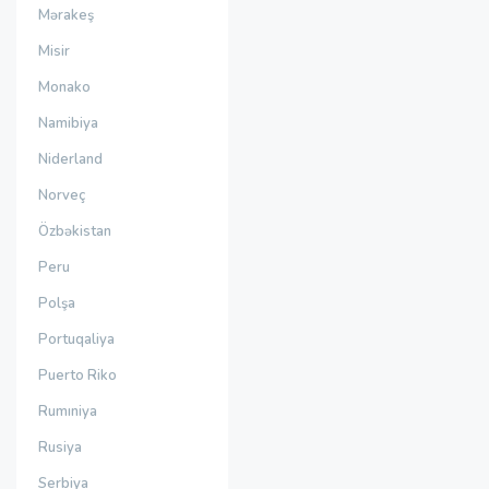
Mərakeş
Misir
Monako
Namibiya
Niderland
Norveç
Özbəkistan
Peru
Polşa
Portuqaliya
Puerto Riko
Rumıniya
Rusiya
Serbiya