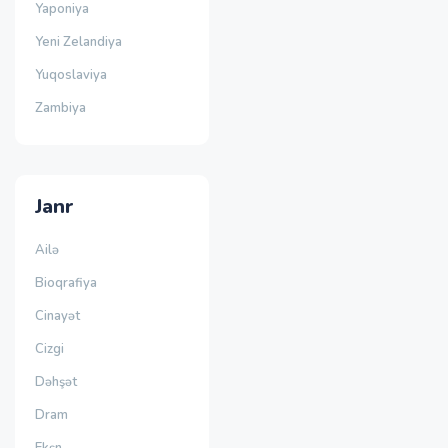
Yaponiya
Yeni Zelandiya
Yuqoslaviya
Zambiya
Janr
Ailə
Bioqrafiya
Cinayət
Cizgi
Dəhşət
Dram