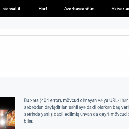
İstehsal ili
Hərf
Azərbaycanfilm
Aktyorla
Bu xəta (404 error), mövcud olmayan və ya URL-i hər 
səbəbdən dəyişdirilən səhifəyə daxil olarkən baş veri
sətrində yanlış daxil edilmiş ünvan da qeyri-mövcud 
bilər.