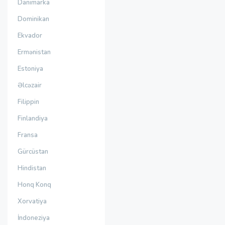
Danimarka
Dominikan
Ekvador
Ermənistan
Estoniya
Əlcəzair
Filippin
Finlandiya
Fransa
Gürcüstan
Hindistan
Honq Konq
Xorvatiya
İndoneziya