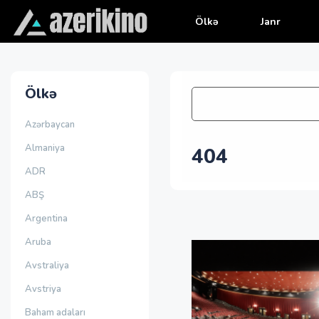
Ölkə
Janr
Ölkə
Azərbaycan
Almaniya
404
ADR
ABŞ
Argentina
Aruba
Avstraliya
Avstriya
Baham adaları