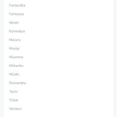
Fantastika
Fantaziya
İdman
Komediya
Macəra
Musiqi
Müəmma
Müharibə
Müzikl
Romantika
Tarixi
Triller
Vestern