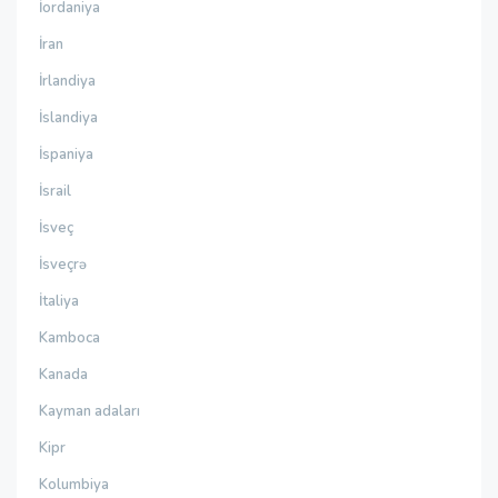
İordaniya
İran
İrlandiya
İslandiya
İspaniya
İsrail
İsveç
İsveçrə
İtaliya
Kamboca
Kanada
Kayman adaları
Kipr
Kolumbiya