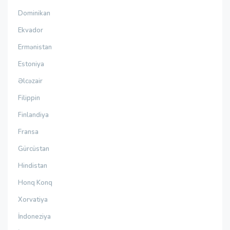
Dominikan
Ekvador
Ermənistan
Estoniya
Əlcəzair
Filippin
Finlandiya
Fransa
Gürcüstan
Hindistan
Honq Konq
Xorvatiya
İndoneziya