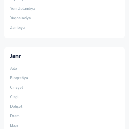
Yeni Zelandiya
Yuqoslaviya
Zambiya
Janr
Ailə
Bioqrafiya
Cinayət
Cizgi
Dəhşət
Dram
Ekşn