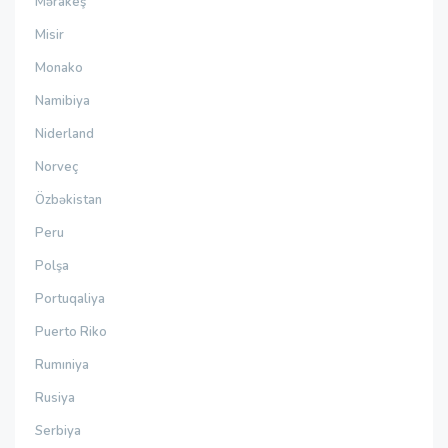
Mərakeş
Misir
Monako
Namibiya
Niderland
Norveç
Özbəkistan
Peru
Polşa
Portuqaliya
Puerto Riko
Rumıniya
Rusiya
Serbiya