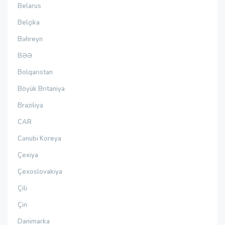
Belarus
Belçika
Bəhreyn
BƏƏ
Bolqarıstan
Böyük Britaniya
Braziliya
CAR
Cənubi Koreya
Çexiya
Çexoslovakiya
Çili
Çin
Danimarka