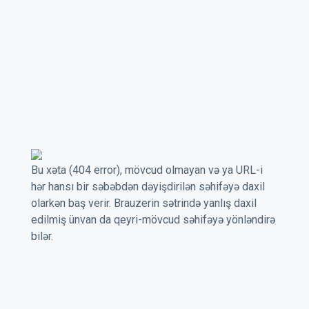
Bu xəta (404 error), mövcud olmayan və ya URL-i
hər hansı bir səbəbdən dəyişdirilən səhifəyə daxil
olarkən baş verir. Brauzerin sətrində yanlış daxil
edilmiş ünvan da qeyri-mövcud səhifəyə yönləndirə
bilər.