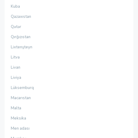
Kuba
Qazaxıstan
Qətər
Qırğızıstan
Lixtenşteyn
Litva
Livan
Liviya
Lüksemburq
Macarıstan
Malta
Meksika
Men adası