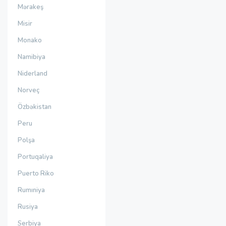
Mərakeş
Misir
Monako
Namibiya
Niderland
Norveç
Özbəkistan
Peru
Polşa
Portuqaliya
Puerto Riko
Rumıniya
Rusiya
Serbiya