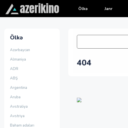
Ölkə
Janr
Ölkə
Azərbaycan
Almaniya
404
ADR
ABŞ
Argentina
Aruba
Avstraliya
Avstriya
Baham adaları