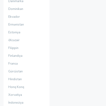
Danimarka
Dominikan
Ekvador
Ermənistan
Estoniya
Əlcəzair
Filippin
Finlandiya
Fransa
Gürcüstan
Hindistan
Honq Konq
Xorvatiya
İndoneziya