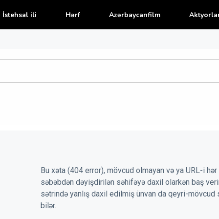
İstehsal ili
Hərf
Azərbaycanfilm
Aktyorla
Bu xəta (404 error), mövcud olmayan və ya URL-i hər 
səbəbdən dəyişdirilən səhifəyə daxil olarkən baş veri
sətrində yanlış daxil edilmiş ünvan da qeyri-mövcud 
bilər.