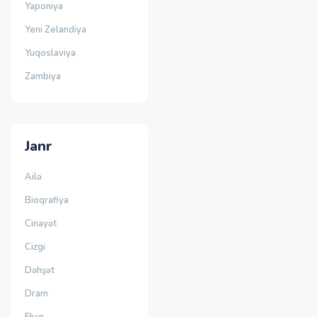
Yaponiya
Yeni Zelandiya
Yuqoslaviya
Zambiya
Janr
Ailə
Bioqrafiya
Cinayət
Cizgi
Dəhşət
Dram