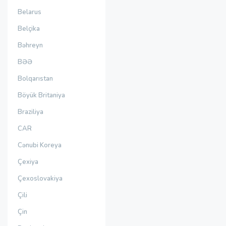
Belarus
Belçika
Bəhreyn
BƏƏ
Bolqarıstan
Böyük Britaniya
Braziliya
CAR
Cənubi Koreya
Çexiya
Çexoslovakiya
Çili
Çin