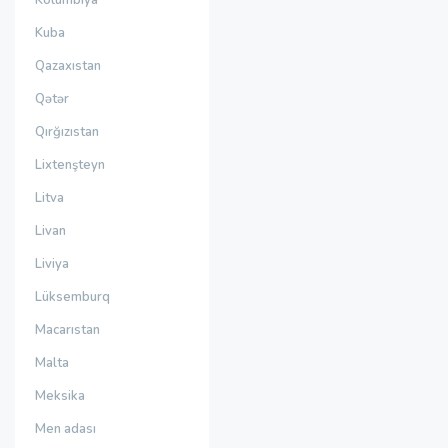
Kolumbiya
Kuba
Qazaxıstan
Qətər
Qırğızıstan
Lixtenşteyn
Litva
Livan
Liviya
Lüksemburq
Macarıstan
Malta
Meksika
Men adası