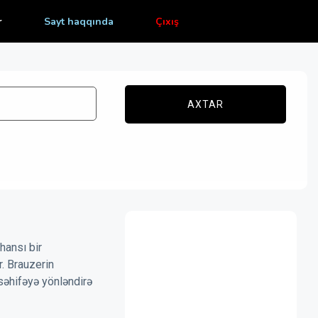
r
Sayt haqqında
Çıxış
AXTAR
hansı bir
r. Brauzerin
səhifəyə yönləndirə