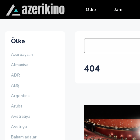
Ölkə
Janr
Ölkə
Azərbaycan
Almaniya
404
ADR
ABŞ
Argentina
Aruba
Avstraliya
Avstriya
Baham adaları