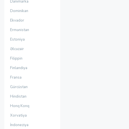
Danimarka
Dominikan
Ekvador
Ermənistan
Estoniya
Əlcəzair
Filippin
Finlandiya
Fransa
Gürcüstan
Hindistan
Honq Konq
Xorvatiya
İndoneziya