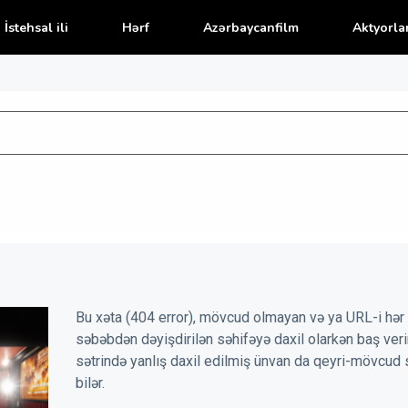
İstehsal ili
Hərf
Azərbaycanfilm
Aktyorla
Bu xəta (404 error), mövcud olmayan və ya URL-i hər 
səbəbdən dəyişdirilən səhifəyə daxil olarkən baş veri
sətrində yanlış daxil edilmiş ünvan da qeyri-mövcud 
bilər.