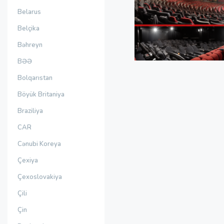
Belarus
Belçika
Bəhreyn
BƏƏ
Bolqarıstan
Böyük Britaniya
Braziliya
CAR
Cənubi Koreya
Çexiya
Çexoslovakiya
Çili
Çin