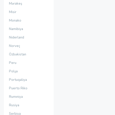
Mərakeş
Misir
Monako
Namibiya
Niderland
Norveç
Özbəkistan
Peru
Polşa
Portuqaliya
Puerto Riko
Rumıniya
Rusiya
Serbiya