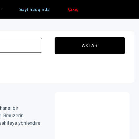
r
Sayt haqqında
Çıxış
AXTAR
hansı bir
r. Brauzerin
səhifəyə yönləndirə