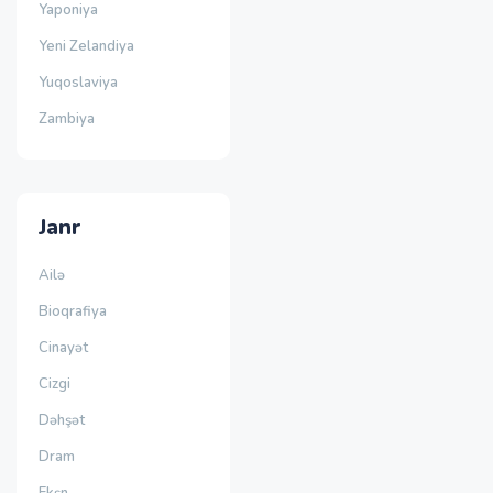
Yaponiya
Yeni Zelandiya
Yuqoslaviya
Zambiya
Janr
Ailə
Bioqrafiya
Cinayət
Cizgi
Dəhşət
Dram