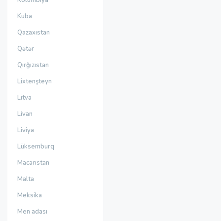
Kolumbiya
Kuba
Qazaxıstan
Qətər
Qırğızıstan
Lixtenşteyn
Litva
Livan
Liviya
Lüksemburq
Macarıstan
Malta
Meksika
Men adası