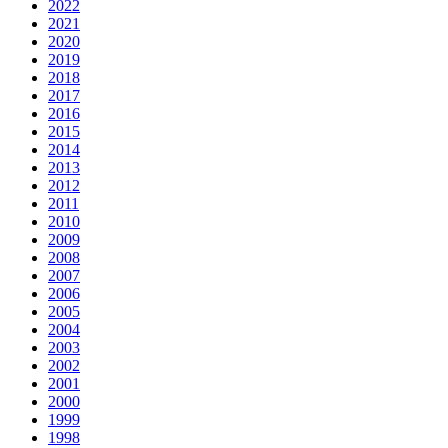
2022
2021
2020
2019
2018
2017
2016
2015
2014
2013
2012
2011
2010
2009
2008
2007
2006
2005
2004
2003
2002
2001
2000
1999
1998