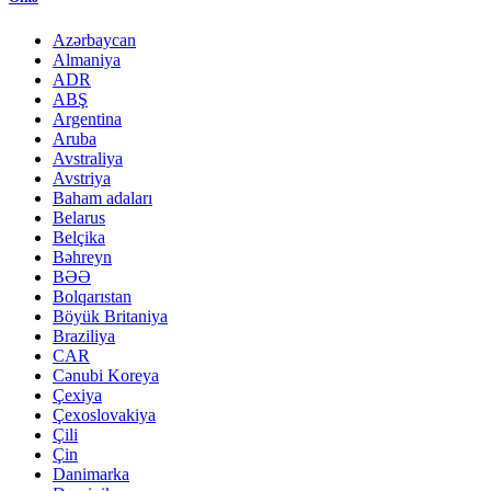
Azərbaycan
Almaniya
ADR
ABŞ
Argentina
Aruba
Avstraliya
Avstriya
Baham adaları
Belarus
Belçika
Bəhreyn
BƏƏ
Bolqarıstan
Böyük Britaniya
Braziliya
CAR
Cənubi Koreya
Çexiya
Çexoslovakiya
Çili
Çin
Danimarka