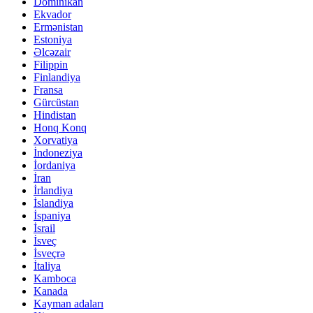
Dominikan
Ekvador
Ermənistan
Estoniya
Əlcəzair
Filippin
Finlandiya
Fransa
Gürcüstan
Hindistan
Honq Konq
Xorvatiya
İndoneziya
İordaniya
İran
İrlandiya
İslandiya
İspaniya
İsrail
İsveç
İsveçrə
İtaliya
Kamboca
Kanada
Kayman adaları