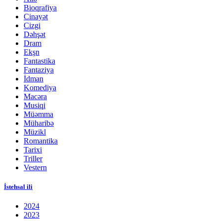
Bioqrafiya
Cinayət
Cizgi
Dəhşət
Dram
Ekşn
Fantastika
Fantaziya
İdman
Komediya
Macəra
Musiqi
Müəmma
Müharibə
Müzikl
Romantika
Tarixi
Triller
Vestern
İstehsal ili
2024
2023