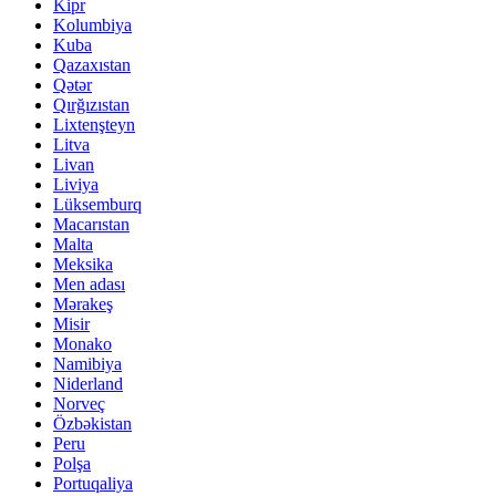
Kipr
Kolumbiya
Kuba
Qazaxıstan
Qətər
Qırğızıstan
Lixtenşteyn
Litva
Livan
Liviya
Lüksemburq
Macarıstan
Malta
Meksika
Men adası
Mərakeş
Misir
Monako
Namibiya
Niderland
Norveç
Özbəkistan
Peru
Polşa
Portuqaliya