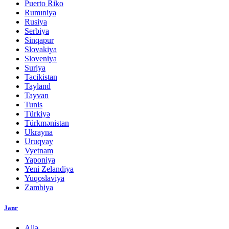
Puerto Riko
Rumıniya
Rusiya
Serbiya
Sinqapur
Slovakiya
Sloveniya
Suriya
Tacikistan
Tayland
Tayvan
Tunis
Türkiyə
Türkmənistan
Ukrayna
Uruqvay
Vyetnam
Yaponiya
Yeni Zelandiya
Yuqoslaviya
Zambiya
Janr
Ailə