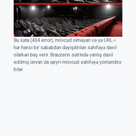
Bu xəta (404 error), mövcud olmayan və ya URL-i
hər hansı bir səbəbdən dəyişdirilən səhifəyə daxil
olarkən baş verir. Brauzerin sətrində yanlış daxil
edilmiş ünvan da qeyri-mövcud səhifəyə yönləndirə
bilər.