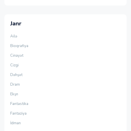
Janr
Ailə
Bioqrafiya
Cinayət
Cizgi
Dəhşət
Dram
Ekşn
Fantastika
Fantaziya
İdman