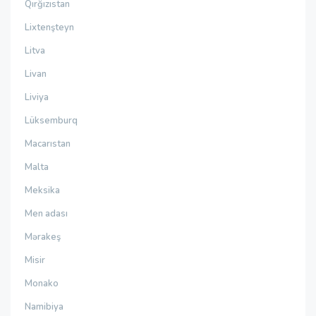
Qırğızıstan
Lixtenşteyn
Litva
Livan
Liviya
Lüksemburq
Macarıstan
Malta
Meksika
Men adası
Mərakeş
Misir
Monako
Namibiya