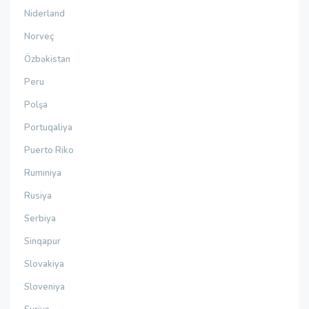
Niderland
Norveç
Özbəkistan
Peru
Polşa
Portuqaliya
Puerto Riko
Rumıniya
Rusiya
Serbiya
Sinqapur
Slovakiya
Sloveniya