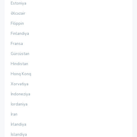
Estoniya
Əlcəzair
Filippin
Finlandiya
Fransa
Gürcüstan
Hindistan
Honq Konq
Xorvatiya
İndoneziya
İordaniya
İran
İrlandiya
İslandiya