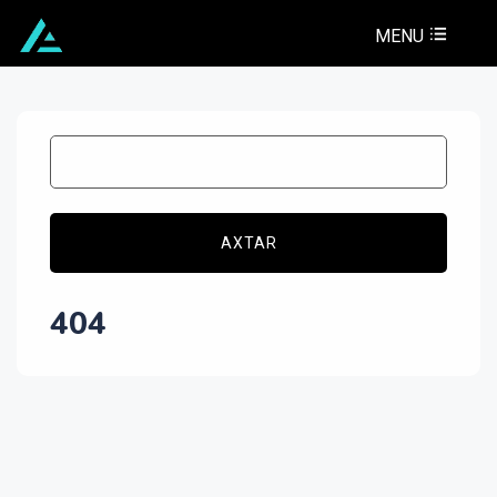
MENU
AXTAR
404