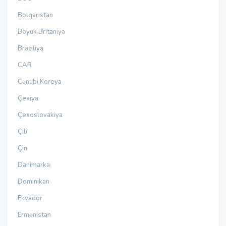
Bolqarıstan
Böyük Britaniya
Braziliya
CAR
Cənubi Koreya
Çexiya
Çexoslovakiya
Çili
Çin
Danimarka
Dominikan
Ekvador
Ermənistan