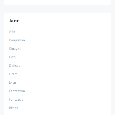
Janr
Ailə
Bioqrafiya
Cinayət
Cizgi
Dəhşət
Dram
Ekşn
Fantastika
Fantaziya
İdman