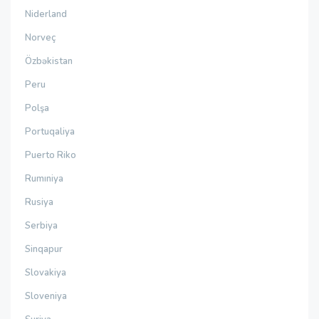
Niderland
Norveç
Özbəkistan
Peru
Polşa
Portuqaliya
Puerto Riko
Rumıniya
Rusiya
Serbiya
Sinqapur
Slovakiya
Sloveniya