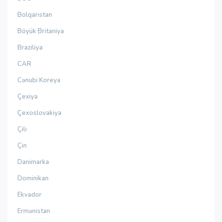
Bolqarıstan
Böyük Britaniya
Braziliya
CAR
Cənubi Koreya
Çexiya
Çexoslovakiya
Çili
Çin
Danimarka
Dominikan
Ekvador
Ermənistan