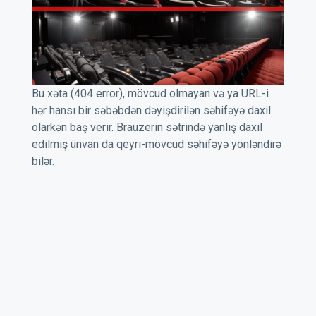
Bu xəta (404 error), mövcud olmayan və ya URL-i
hər hansı bir səbəbdən dəyişdirilən səhifəyə daxil
olarkən baş verir. Brauzerin sətrində yanlış daxil
edilmiş ünvan da qeyri-mövcud səhifəyə yönləndirə
bilər.