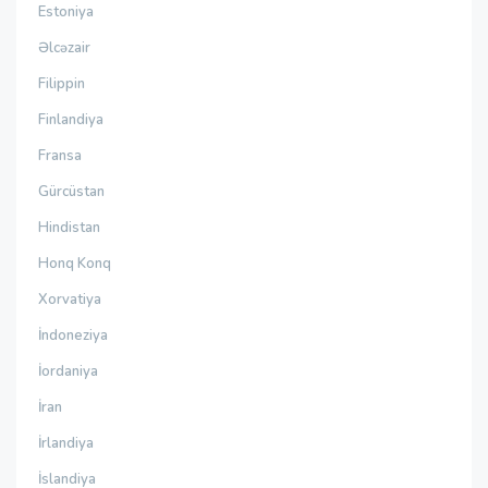
Estoniya
Əlcəzair
Filippin
Finlandiya
Fransa
Gürcüstan
Hindistan
Honq Konq
Xorvatiya
İndoneziya
İordaniya
İran
İrlandiya
İslandiya