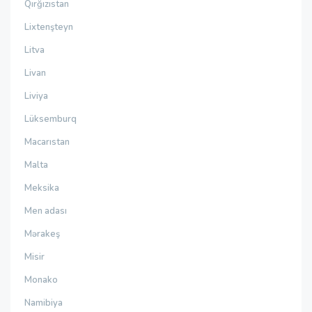
Qırğızıstan
Lixtenşteyn
Litva
Livan
Liviya
Lüksemburq
Macarıstan
Malta
Meksika
Men adası
Mərakeş
Misir
Monako
Namibiya