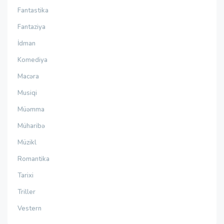
Fantastika
Fantaziya
İdman
Komediya
Macəra
Musiqi
Müəmma
Müharibə
Müzikl
Romantika
Tarixi
Triller
Vestern