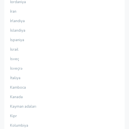
İordaniya
İran
İrlandiya
İslandiya
İspaniya
İsrail
İsveç
İsveçrə
İtaliya
Kamboca
Kanada
Kayman adaları
Kipr
Kolumbiya