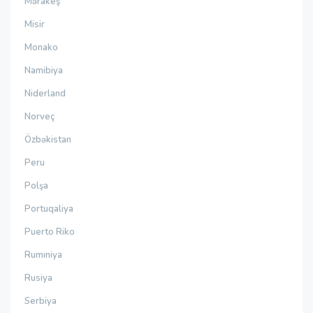
Mərakeş
Misir
Monako
Namibiya
Niderland
Norveç
Özbəkistan
Peru
Polşa
Portuqaliya
Puerto Riko
Rumıniya
Rusiya
Serbiya