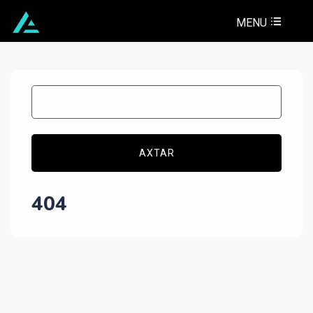
MENU
AXTAR
404