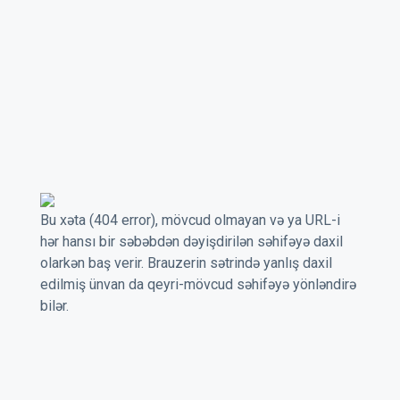
Bu xəta (404 error), mövcud olmayan və ya URL-i
hər hansı bir səbəbdən dəyişdirilən səhifəyə daxil
olarkən baş verir. Brauzerin sətrində yanlış daxil
edilmiş ünvan da qeyri-mövcud səhifəyə yönləndirə
bilər.