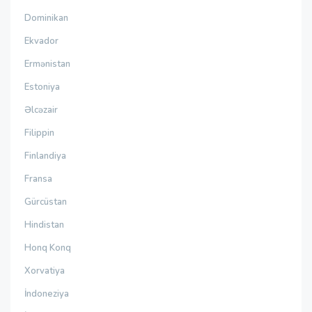
Dominikan
Ekvador
Ermənistan
Estoniya
Əlcəzair
Filippin
Finlandiya
Fransa
Gürcüstan
Hindistan
Honq Konq
Xorvatiya
İndoneziya