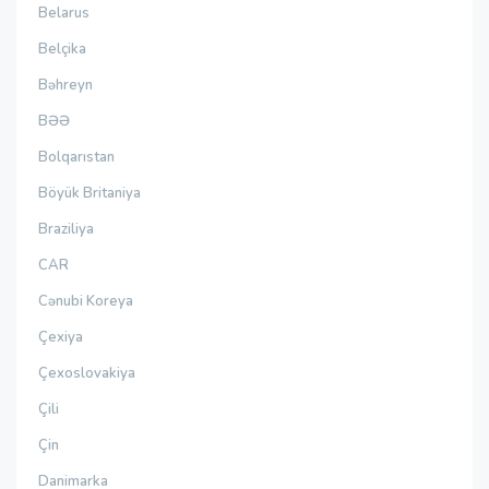
Belarus
Belçika
Bəhreyn
BƏƏ
Bolqarıstan
Böyük Britaniya
Braziliya
CAR
Cənubi Koreya
Çexiya
Çexoslovakiya
Çili
Çin
Danimarka