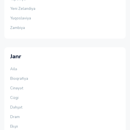
Yeni Zelandiya
Yuqoslaviya
Zambiya
Janr
Ailə
Bioqrafiya
Cinayət
Cizgi
Dəhşət
Dram
Ekşn