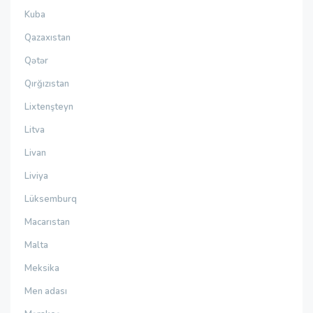
Kuba
Qazaxıstan
Qətər
Qırğızıstan
Lixtenşteyn
Litva
Livan
Liviya
Lüksemburq
Macarıstan
Malta
Meksika
Men adası