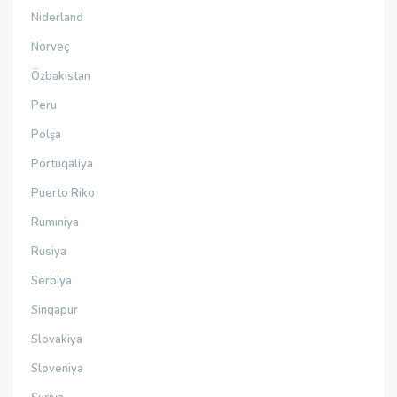
Niderland
Norveç
Özbəkistan
Peru
Polşa
Portuqaliya
Puerto Riko
Rumıniya
Rusiya
Serbiya
Sinqapur
Slovakiya
Sloveniya