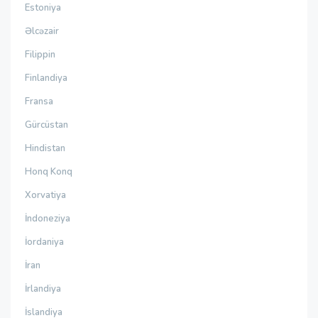
Estoniya
Əlcəzair
Filippin
Finlandiya
Fransa
Gürcüstan
Hindistan
Honq Konq
Xorvatiya
İndoneziya
İordaniya
İran
İrlandiya
İslandiya