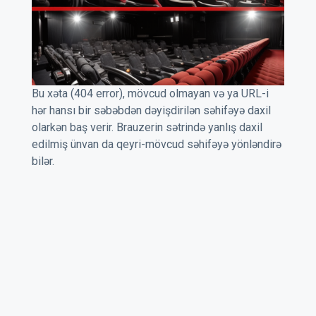
Bu xəta (404 error), mövcud olmayan və ya URL-i
hər hansı bir səbəbdən dəyişdirilən səhifəyə daxil
olarkən baş verir. Brauzerin sətrində yanlış daxil
edilmiş ünvan da qeyri-mövcud səhifəyə yönləndirə
bilər.