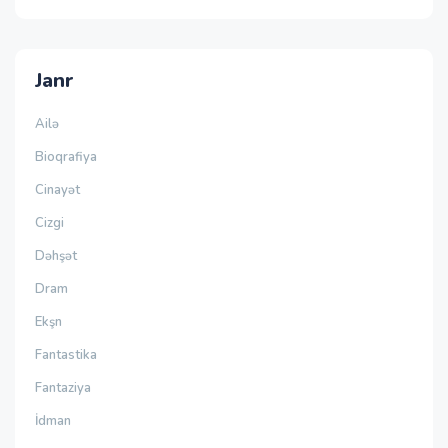
Janr
Ailə
Bioqrafiya
Cinayət
Cizgi
Dəhşət
Dram
Ekşn
Fantastika
Fantaziya
İdman