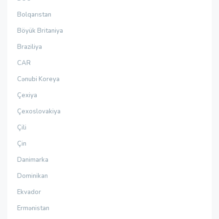
Bolqarıstan
Böyük Britaniya
Braziliya
CAR
Cənubi Koreya
Çexiya
Çexoslovakiya
Çili
Çin
Danimarka
Dominikan
Ekvador
Ermənistan