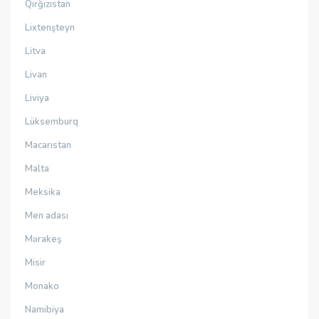
Qırğızıstan
Lixtenşteyn
Litva
Livan
Liviya
Lüksemburq
Macarıstan
Malta
Meksika
Men adası
Mərakeş
Misir
Monako
Namibiya