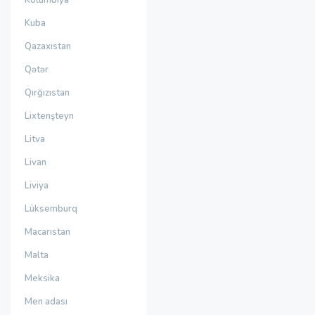
Kolumbiya
Kuba
Qazaxıstan
Qətər
Qırğızıstan
Lixtenşteyn
Litva
Livan
Liviya
Lüksemburq
Macarıstan
Malta
Meksika
Men adası