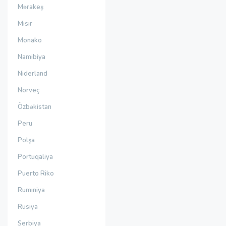
Mərakeş
Misir
Monako
Namibiya
Niderland
Norveç
Özbəkistan
Peru
Polşa
Portuqaliya
Puerto Riko
Rumıniya
Rusiya
Serbiya