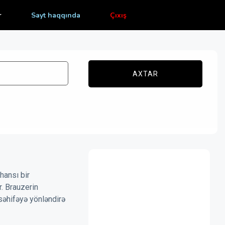
r
Sayt haqqında
Çıxış
AXTAR
hansı bir
r. Brauzerin
səhifəyə yönləndirə