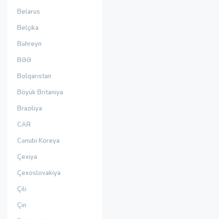
Belarus
Belçika
Bəhreyn
BƏƏ
Bolqarıstan
Böyük Britaniya
Braziliya
CAR
Cənubi Koreya
Çexiya
Çexoslovakiya
Çili
Çin