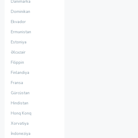
Danimarka
Dominikan
Ekvador
Ermənistan
Estoniya
Əlcəzair
Filippin
Finlandiya
Fransa
Gürcüstan
Hindistan
Honq Konq
Xorvatiya
İndoneziya