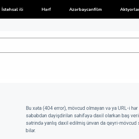
İstehsal ili
Hərf
Azərbaycanfilm
Aktyorla
Bu xəta (404 error), mövcud olmayan və ya URL-i hər 
səbəbdən dəyişdirilən səhifəyə daxil olarkən baş veri
sətrində yanlış daxil edilmiş ünvan da qeyri-mövcud 
bilər.