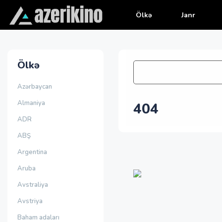
Ölkə
Janr
Ölkə
Azərbaycan
Almaniya
404
ADR
ABŞ
Argentina
Aruba
Avstraliya
Avstriya
Baham adaları