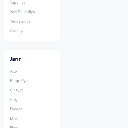
Yaponiya
Yeni Zelandiya
Yuqoslaviya
Zambiya
Janr
Ailə
Bioqrafiya
Cinayət
Cizgi
Dəhşət
Dram