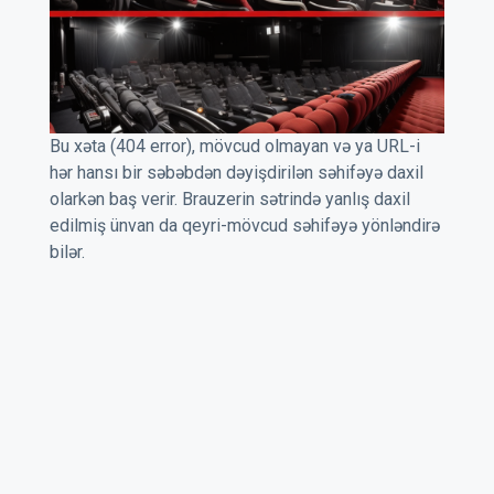
Bu xəta (404 error), mövcud olmayan və ya URL-i
hər hansı bir səbəbdən dəyişdirilən səhifəyə daxil
olarkən baş verir. Brauzerin sətrində yanlış daxil
edilmiş ünvan da qeyri-mövcud səhifəyə yönləndirə
bilər.