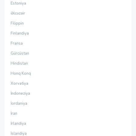
Estoniya
Əlcəzair
Filippin
Finlandiya
Fransa
Gürcüstan
Hindistan
Honq Konq
Xorvatiya
İndoneziya
İordaniya
İran
İrlandiya
İslandiya