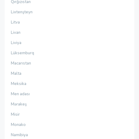
Qırğızıstan
Lixtenşteyn
Litva
Livan
Liviya
Lüksemburq
Macarıstan
Malta
Meksika
Men adası
Mərakeş
Misir
Monako
Namibiya