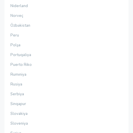
Niderland
Norveç
Özbəkistan
Peru
Polşa
Portuqaliya
Puerto Riko
Rumıniya
Rusiya
Serbiya
Sinqapur
Slovakiya
Sloveniya