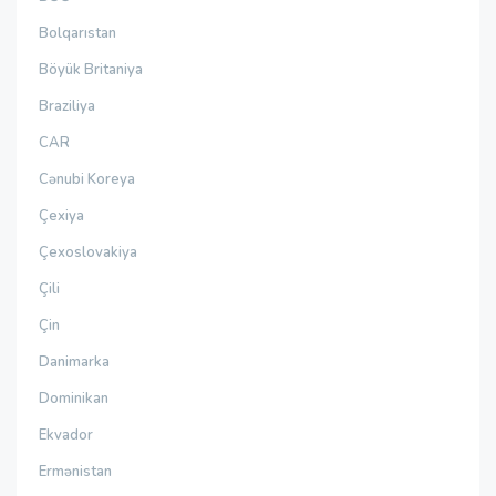
Bolqarıstan
Böyük Britaniya
Braziliya
CAR
Cənubi Koreya
Çexiya
Çexoslovakiya
Çili
Çin
Danimarka
Dominikan
Ekvador
Ermənistan