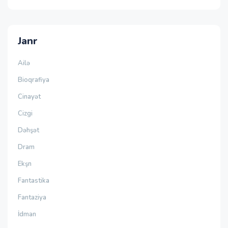
Janr
Ailə
Bioqrafiya
Cinayət
Cizgi
Dəhşət
Dram
Ekşn
Fantastika
Fantaziya
İdman