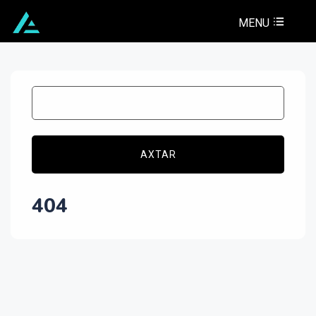
MENU
AXTAR
404