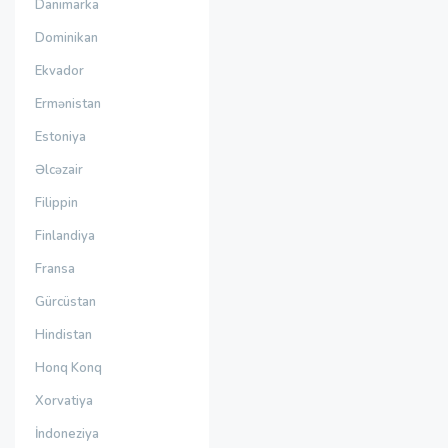
Danimarka
Dominikan
Ekvador
Ermənistan
Estoniya
Əlcəzair
Filippin
Finlandiya
Fransa
Gürcüstan
Hindistan
Honq Konq
Xorvatiya
İndoneziya