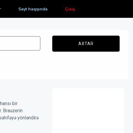
r
Sayt haqqında
Çıxış
AXTAR
hansı bir
r. Brauzerin
səhifəyə yönləndirə