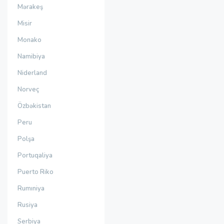
Mərakeş
Misir
Monako
Namibiya
Niderland
Norveç
Özbəkistan
Peru
Polşa
Portuqaliya
Puerto Riko
Rumıniya
Rusiya
Serbiya