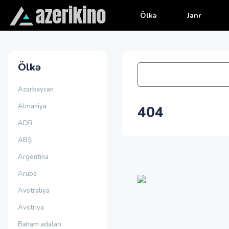
Ölkə
Janr
Ölkə
Azərbaycan
Almaniya
404
ADR
ABŞ
Argentina
Aruba
Avstraliya
Avstriya
Baham adaları