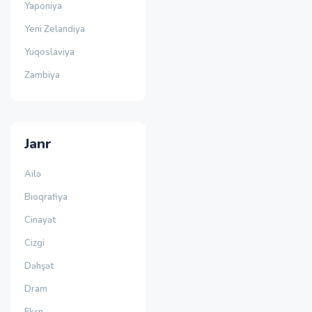
Yaponiya
Yeni Zelandiya
Yuqoslaviya
Zambiya
Janr
Ailə
Bioqrafiya
Cinayət
Cizgi
Dəhşət
Dram