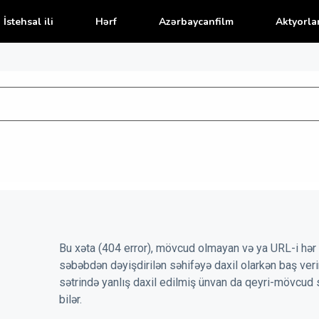
İstehsal ili
Hərf
Azərbaycanfilm
Aktyorla
Bu xəta (404 error), mövcud olmayan və ya URL-i hər 
səbəbdən dəyişdirilən səhifəyə daxil olarkən baş veri
sətrində yanlış daxil edilmiş ünvan da qeyri-mövcud 
bilər.