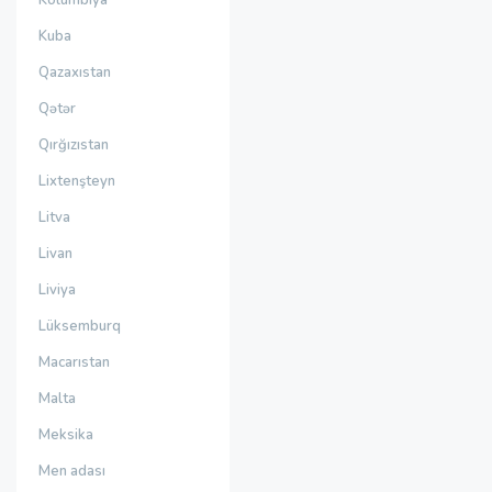
Kolumbiya
Kuba
Qazaxıstan
Qətər
Qırğızıstan
Lixtenşteyn
Litva
Livan
Liviya
Lüksemburq
Macarıstan
Malta
Meksika
Men adası