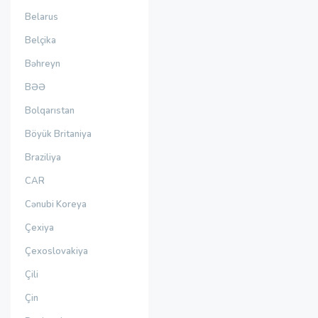
Belarus
Belçika
Bəhreyn
BƏƏ
Bolqarıstan
Böyük Britaniya
Braziliya
CAR
Cənubi Koreya
Çexiya
Çexoslovakiya
Çili
Çin