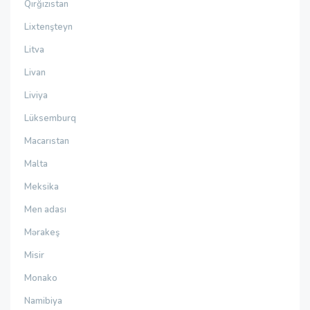
Qırğızıstan
Lixtenşteyn
Litva
Livan
Liviya
Lüksemburq
Macarıstan
Malta
Meksika
Men adası
Mərakeş
Misir
Monako
Namibiya