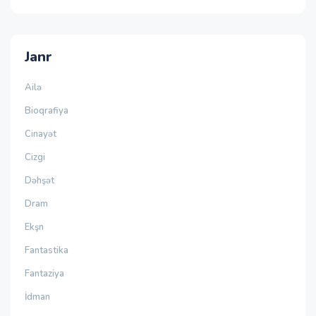
Janr
Ailə
Bioqrafiya
Cinayət
Cizgi
Dəhşət
Dram
Ekşn
Fantastika
Fantaziya
İdman