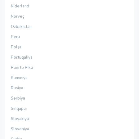
Niderland
Norveç
Özbəkistan
Peru
Polşa
Portuqaliya
Puerto Riko
Rumıniya
Rusiya
Serbiya
Sinqapur
Slovakiya
Sloveniya