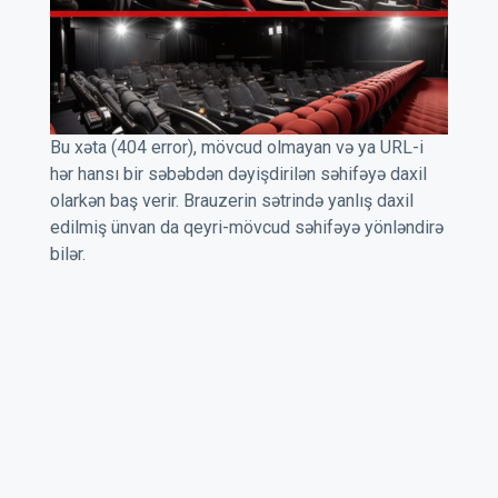
Bu xəta (404 error), mövcud olmayan və ya URL-i
hər hansı bir səbəbdən dəyişdirilən səhifəyə daxil
olarkən baş verir. Brauzerin sətrində yanlış daxil
edilmiş ünvan da qeyri-mövcud səhifəyə yönləndirə
bilər.