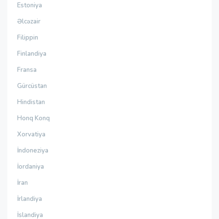
Estoniya
Əlcəzair
Filippin
Finlandiya
Fransa
Gürcüstan
Hindistan
Honq Konq
Xorvatiya
İndoneziya
İordaniya
İran
İrlandiya
İslandiya