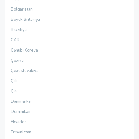
Bolqarıstan
Böyük Britaniya
Braziliya
CAR
Cənubi Koreya
Çexiya
Çexoslovakiya
Çili
Çin
Danimarka
Dominikan
Ekvador
Ermənistan