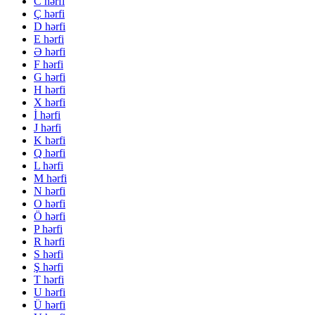
C hərfi
Ç hərfi
D hərfi
E hərfi
Ə hərfi
F hərfi
G hərfi
H hərfi
X hərfi
İ hərfi
J hərfi
K hərfi
Q hərfi
L hərfi
M hərfi
N hərfi
O hərfi
Ö hərfi
P hərfi
R hərfi
S hərfi
Ş hərfi
T hərfi
U hərfi
Ü hərfi