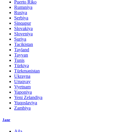
Puerto Riko
Rumıniya
Rusiya
Serbiya
Sinqapur
Slovakiya
Sloveniya
Suriya
Tacikistan
Tayland
Tayvan
Tunis
Türkiyə
Türkmənistan
Ukrayna
Uruqvay
Vyetnam
Yaponiya
Yeni Zelandiya
Yuqoslaviya
Zambiya
Janr
Ailə