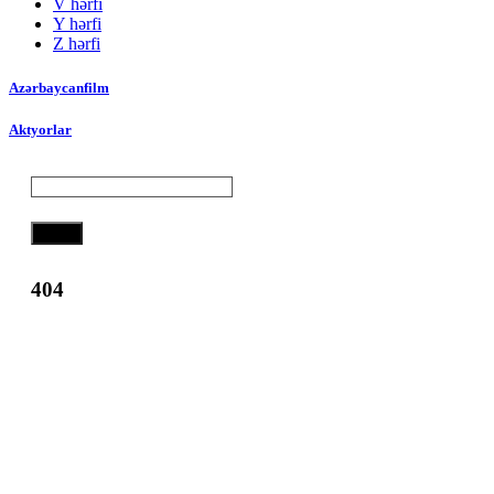
V hərfi
Y hərfi
Z hərfi
Azərbaycanfilm
Aktyorlar
Axtar
404