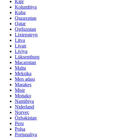
Kipr
Kolumbiya
Kuba
Qazaxıstan
Qətər
Qırğızıstan
Lixtenşteyn
Litva
Livan
Liviya
Lüksemburq
Macarıstan
Malta
Meksika
Men adası
Mərakeş
Misir
Monako
Namibiya
Niderland
Norveç
Özbəkistan
Peru
Polşa
Portuqaliya