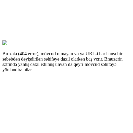
Bu xəta (404 error), mövcud olmayan və ya URL-i hər hansı bir
səbəbdən dəyişdirilən səhifəyə daxil olarkən baş verir. Brauzerin
sətrində yanlış daxil edilmiş ünvan da qeyri-mövcud səhifəyə
yönləndirə bilər.