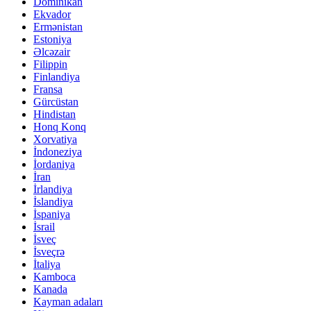
Dominikan
Ekvador
Ermənistan
Estoniya
Əlcəzair
Filippin
Finlandiya
Fransa
Gürcüstan
Hindistan
Honq Konq
Xorvatiya
İndoneziya
İordaniya
İran
İrlandiya
İslandiya
İspaniya
İsrail
İsveç
İsveçrə
İtaliya
Kamboca
Kanada
Kayman adaları