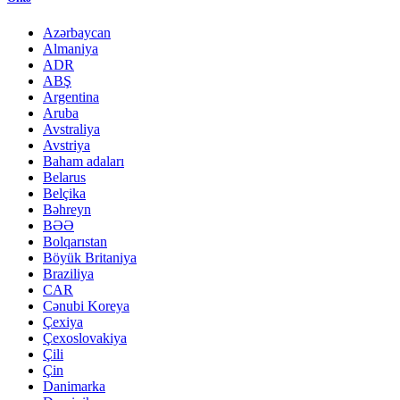
Azərbaycan
Almaniya
ADR
ABŞ
Argentina
Aruba
Avstraliya
Avstriya
Baham adaları
Belarus
Belçika
Bəhreyn
BƏƏ
Bolqarıstan
Böyük Britaniya
Braziliya
CAR
Cənubi Koreya
Çexiya
Çexoslovakiya
Çili
Çin
Danimarka