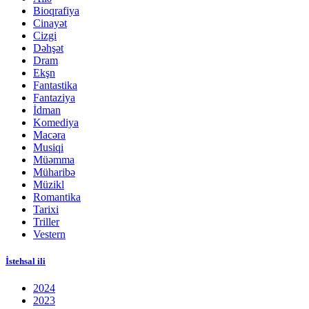
Bioqrafiya
Cinayət
Cizgi
Dəhşət
Dram
Ekşn
Fantastika
Fantaziya
İdman
Komediya
Macəra
Musiqi
Müəmma
Müharibə
Müzikl
Romantika
Tarixi
Triller
Vestern
İstehsal ili
2024
2023