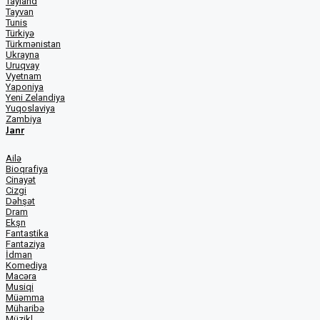
Tayland
Tayvan
Tunis
Türkiyə
Türkmənistan
Ukrayna
Uruqvay
Vyetnam
Yaponiya
Yeni Zelandiya
Yuqoslaviya
Zambiya
Janr
Ailə
Bioqrafiya
Cinayət
Cizgi
Dəhşət
Dram
Ekşn
Fantastika
Fantaziya
İdman
Komediya
Macəra
Musiqi
Müəmma
Müharibə
Müzikl