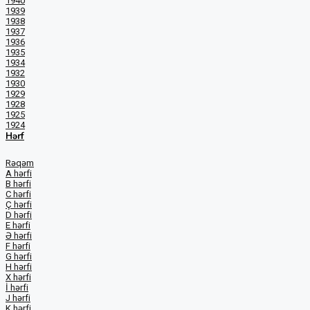
1940
1939
1938
1937
1936
1935
1934
1932
1930
1929
1928
1925
1924
Hərf
Rəqəm
A hərfi
B hərfi
C hərfi
Ç hərfi
D hərfi
E hərfi
Ə hərfi
F hərfi
G hərfi
H hərfi
X hərfi
İ hərfi
J hərfi
K hərfi