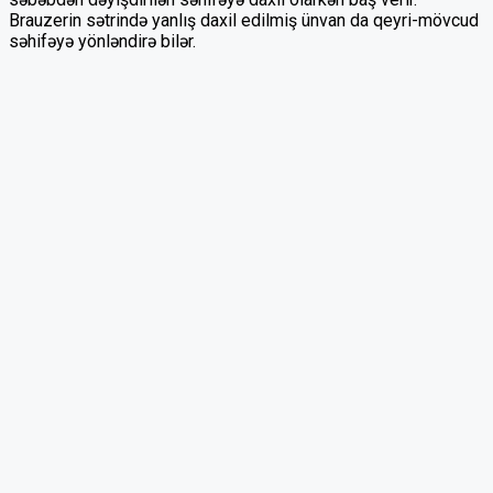
Brauzerin sətrində yanlış daxil edilmiş ünvan da qeyri-mövcud
səhifəyə yönləndirə bilər.