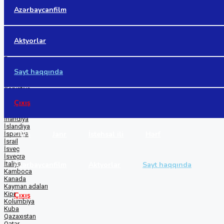
Dominikan
Azərbaycanfilm
Ekvador
Ermənistan
Estoniya
Əlcəzair
Aktyorlar
Filippin
Finlandiya
Fransa
Gürcüstan
Sayt haqqında
Hindistan
Honq Konq
Xorvatiya
İndoneziya
Çıxış
İordaniya
İran
İrlandiya
İslandiya
Ölkə
Janr
İstehsal ili
Hərf
İspaniya
İsrail
İsveç
İsveçrə
Azərbaycanfilm
Aktyorlar
Sayt haqqında
İtaliya
Kamboca
Kanada
Kayman adaları
Kipr
Çıxış
Kolumbiya
Kuba
Qazaxıstan
Qətər