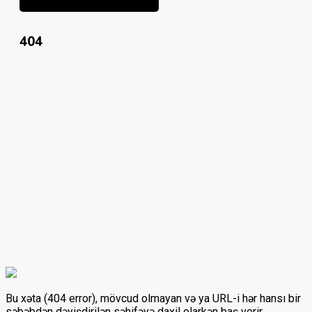
404
Bu xəta (404 error), mövcud olmayan və ya URL-i hər hansı bir
səbəbdən dəyişdirilən səhifəyə daxil olarkən baş verir.