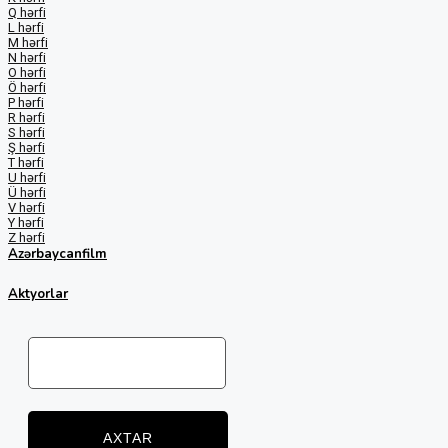
Q hərfi
L hərfi
M hərfi
N hərfi
O hərfi
Ö hərfi
P hərfi
R hərfi
S hərfi
Ş hərfi
T hərfi
U hərfi
Ü hərfi
V hərfi
Y hərfi
Z hərfi
Azərbaycanfilm
Aktyorlar
AXTAR