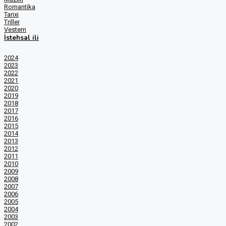
Romantika
Tarixi
Triller
Vestern
İstehsal ili
2024
2023
2022
2021
2020
2019
2018
2017
2016
2015
2014
2013
2012
2011
2010
2009
2008
2007
2006
2005
2004
2003
2002