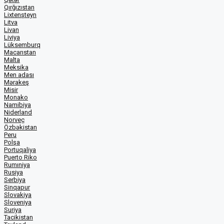
Qırğızıstan
Lixtenşteyn
Litva
Livan
Liviya
Lüksemburq
Macarıstan
Malta
Meksika
Men adası
Mərakeş
Misir
Monako
Namibiya
Niderland
Norveç
Özbəkistan
Peru
Polşa
Portuqaliya
Puerto Riko
Rumıniya
Rusiya
Serbiya
Sinqapur
Slovakiya
Sloveniya
Suriya
Tacikistan