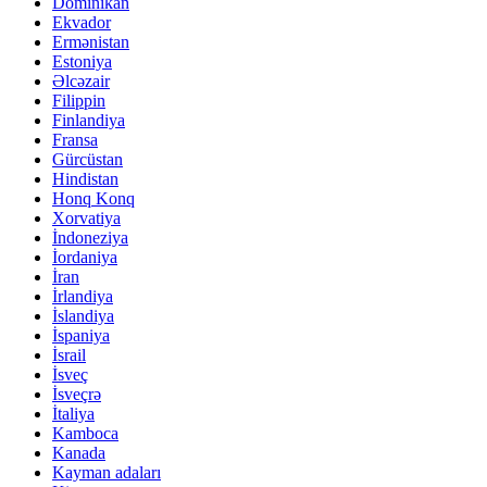
Dominikan
Ekvador
Ermənistan
Estoniya
Əlcəzair
Filippin
Finlandiya
Fransa
Gürcüstan
Hindistan
Honq Konq
Xorvatiya
İndoneziya
İordaniya
İran
İrlandiya
İslandiya
İspaniya
İsrail
İsveç
İsveçrə
İtaliya
Kamboca
Kanada
Kayman adaları