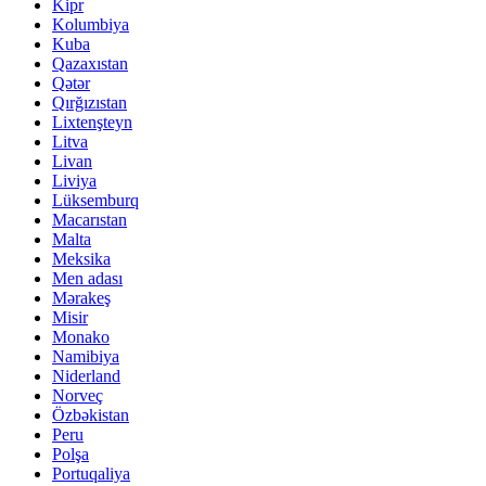
Kipr
Kolumbiya
Kuba
Qazaxıstan
Qətər
Qırğızıstan
Lixtenşteyn
Litva
Livan
Liviya
Lüksemburq
Macarıstan
Malta
Meksika
Men adası
Mərakeş
Misir
Monako
Namibiya
Niderland
Norveç
Özbəkistan
Peru
Polşa
Portuqaliya