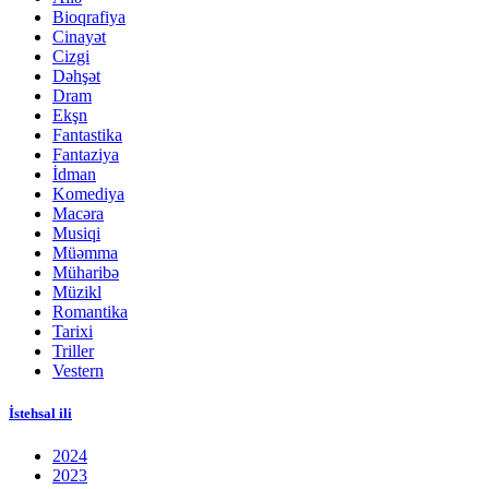
Bioqrafiya
Cinayət
Cizgi
Dəhşət
Dram
Ekşn
Fantastika
Fantaziya
İdman
Komediya
Macəra
Musiqi
Müəmma
Müharibə
Müzikl
Romantika
Tarixi
Triller
Vestern
İstehsal ili
2024
2023