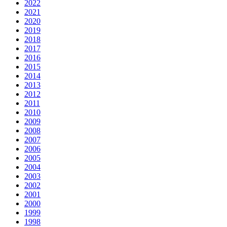
2022
2021
2020
2019
2018
2017
2016
2015
2014
2013
2012
2011
2010
2009
2008
2007
2006
2005
2004
2003
2002
2001
2000
1999
1998