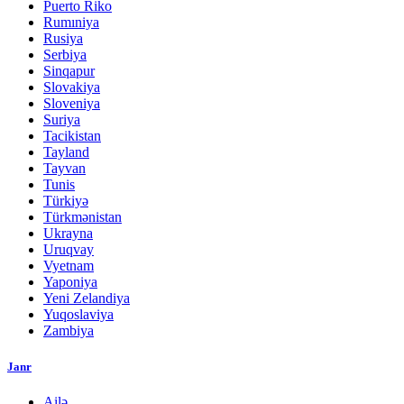
Puerto Riko
Rumıniya
Rusiya
Serbiya
Sinqapur
Slovakiya
Sloveniya
Suriya
Tacikistan
Tayland
Tayvan
Tunis
Türkiyə
Türkmənistan
Ukrayna
Uruqvay
Vyetnam
Yaponiya
Yeni Zelandiya
Yuqoslaviya
Zambiya
Janr
Ailə