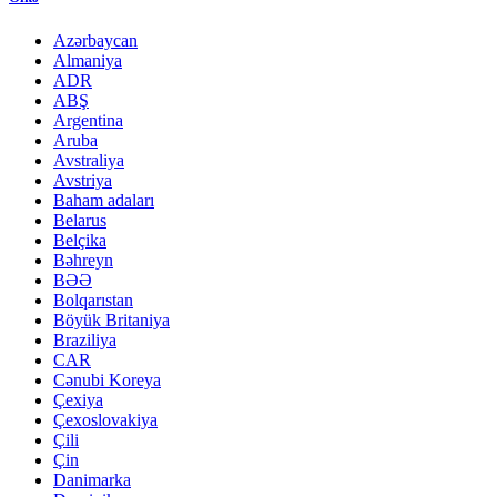
Azərbaycan
Almaniya
ADR
ABŞ
Argentina
Aruba
Avstraliya
Avstriya
Baham adaları
Belarus
Belçika
Bəhreyn
BƏƏ
Bolqarıstan
Böyük Britaniya
Braziliya
CAR
Cənubi Koreya
Çexiya
Çexoslovakiya
Çili
Çin
Danimarka