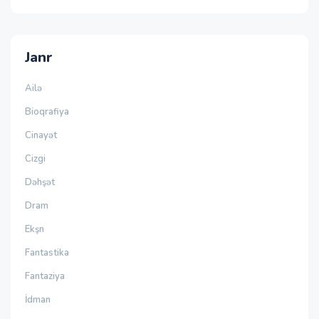
Janr
Ailə
Bioqrafiya
Cinayət
Cizgi
Dəhşət
Dram
Ekşn
Fantastika
Fantaziya
İdman