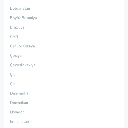
Bolqarıstan
Böyük Britaniya
Braziliya
CAR
Cənubi Koreya
Çexiya
Çexoslovakiya
Çili
Çin
Danimarka
Dominikan
Ekvador
Ermənistan