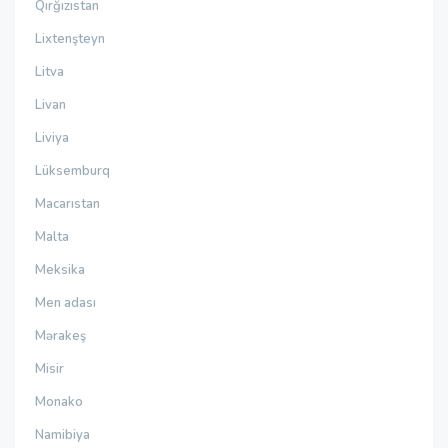
Qırğızıstan
Lixtenşteyn
Litva
Livan
Liviya
Lüksemburq
Macarıstan
Malta
Meksika
Men adası
Mərakeş
Misir
Monako
Namibiya