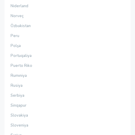
Niderland
Norveç
Özbəkistan
Peru
Polşa
Portuqaliya
Puerto Riko
Rumıniya
Rusiya
Serbiya
Sinqapur
Slovakiya
Sloveniya