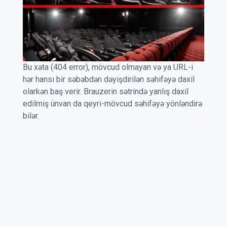
Bu xəta (404 error), mövcud olmayan və ya URL-i
hər hansı bir səbəbdən dəyişdirilən səhifəyə daxil
olarkən baş verir. Brauzerin sətrində yanlış daxil
edilmiş ünvan da qeyri-mövcud səhifəyə yönləndirə
bilər.