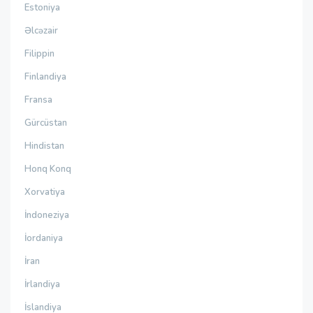
Estoniya
Əlcəzair
Filippin
Finlandiya
Fransa
Gürcüstan
Hindistan
Honq Konq
Xorvatiya
İndoneziya
İordaniya
İran
İrlandiya
İslandiya