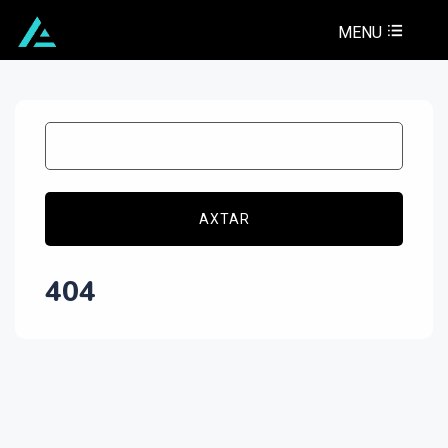
MENU
AXTAR
404