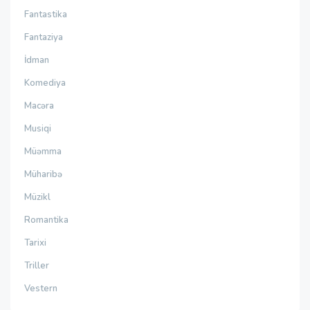
Fantastika
Fantaziya
İdman
Komediya
Macəra
Musiqi
Müəmma
Müharibə
Müzikl
Romantika
Tarixi
Triller
Vestern