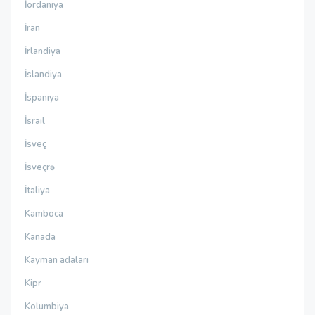
İordaniya
İran
İrlandiya
İslandiya
İspaniya
İsrail
İsveç
İsveçrə
İtaliya
Kamboca
Kanada
Kayman adaları
Kipr
Kolumbiya