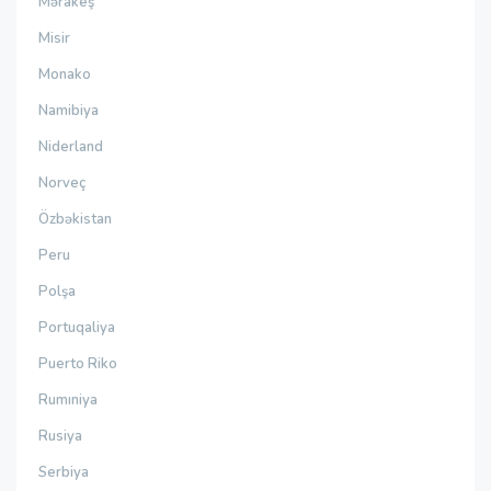
Mərakeş
Misir
Monako
Namibiya
Niderland
Norveç
Özbəkistan
Peru
Polşa
Portuqaliya
Puerto Riko
Rumıniya
Rusiya
Serbiya