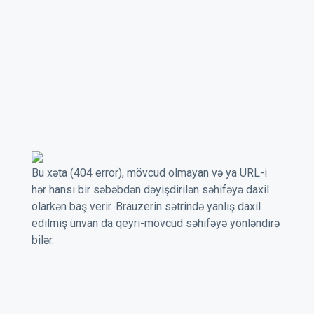
Bu xəta (404 error), mövcud olmayan və ya URL-i
hər hansı bir səbəbdən dəyişdirilən səhifəyə daxil
olarkən baş verir. Brauzerin sətrində yanlış daxil
edilmiş ünvan da qeyri-mövcud səhifəyə yönləndirə
bilər.