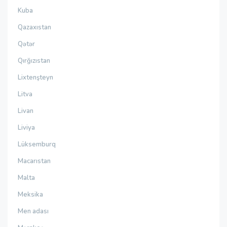
Kuba
Qazaxıstan
Qətər
Qırğızıstan
Lixtenşteyn
Litva
Livan
Liviya
Lüksemburq
Macarıstan
Malta
Meksika
Men adası