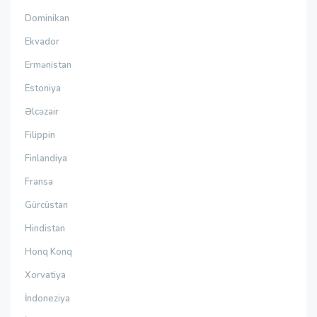
Dominikan
Ekvador
Ermənistan
Estoniya
Əlcəzair
Filippin
Finlandiya
Fransa
Gürcüstan
Hindistan
Honq Konq
Xorvatiya
İndoneziya