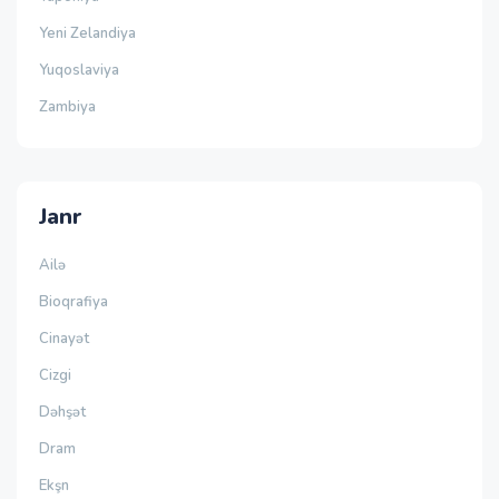
Yeni Zelandiya
Yuqoslaviya
Zambiya
Janr
Ailə
Bioqrafiya
Cinayət
Cizgi
Dəhşət
Dram
Ekşn