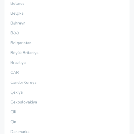
Belarus
Belçika
Bəhreyn
BƏƏ
Bolqarıstan
Böyük Britaniya
Braziliya
CAR
Cənubi Koreya
Çexiya
Çexoslovakiya
Çili
Çin
Danimarka