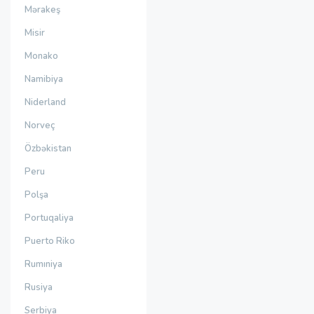
Mərakeş
Misir
Monako
Namibiya
Niderland
Norveç
Özbəkistan
Peru
Polşa
Portuqaliya
Puerto Riko
Rumıniya
Rusiya
Serbiya