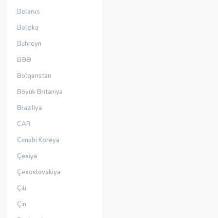
Belarus
Belçika
Bəhreyn
BƏƏ
Bolqarıstan
Böyük Britaniya
Braziliya
CAR
Cənubi Koreya
Çexiya
Çexoslovakiya
Çili
Çin