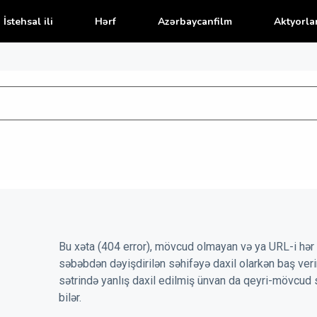
İstehsal ili
Hərf
Azərbaycanfilm
Aktyorla
Bu xəta (404 error), mövcud olmayan və ya URL-i hər 
səbəbdən dəyişdirilən səhifəyə daxil olarkən baş veri
sətrində yanlış daxil edilmiş ünvan da qeyri-mövcud 
bilər.