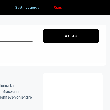
r
Sayt haqqında
Çıxış
AXTAR
hansı bir
r. Brauzerin
səhifəyə yönləndirə