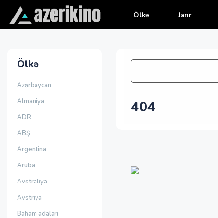
Ölkə
Janr
Ölkə
Azərbaycan
Almaniya
404
ADR
ABŞ
Argentina
Aruba
Avstraliya
Avstriya
Baham adaları