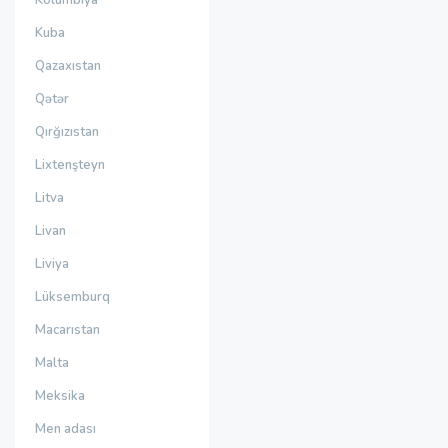
Kolumbiya
Kuba
Qazaxıstan
Qətər
Qırğızıstan
Lixtenşteyn
Litva
Livan
Liviya
Lüksemburq
Macarıstan
Malta
Meksika
Men adası