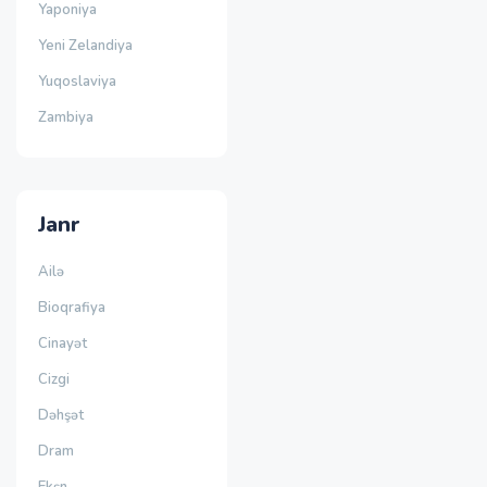
Yaponiya
Yeni Zelandiya
Yuqoslaviya
Zambiya
Janr
Ailə
Bioqrafiya
Cinayət
Cizgi
Dəhşət
Dram