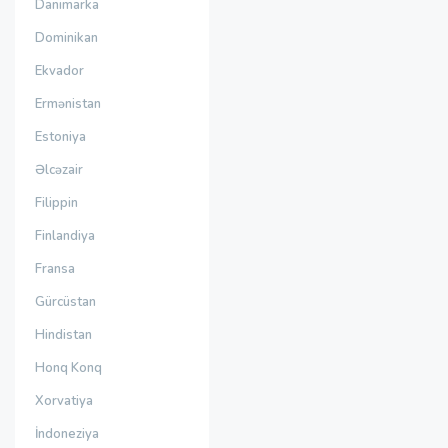
Danimarka
Dominikan
Ekvador
Ermənistan
Estoniya
Əlcəzair
Filippin
Finlandiya
Fransa
Gürcüstan
Hindistan
Honq Konq
Xorvatiya
İndoneziya