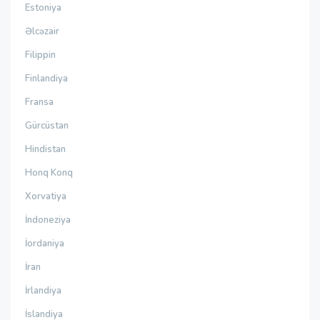
Estoniya
Əlcəzair
Filippin
Finlandiya
Fransa
Gürcüstan
Hindistan
Honq Konq
Xorvatiya
İndoneziya
İordaniya
İran
İrlandiya
İslandiya