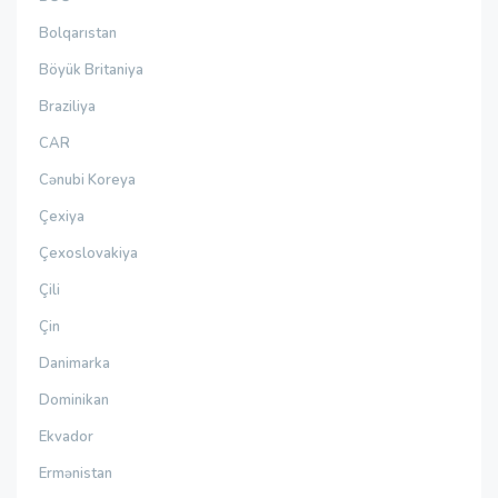
Bolqarıstan
Böyük Britaniya
Braziliya
CAR
Cənubi Koreya
Çexiya
Çexoslovakiya
Çili
Çin
Danimarka
Dominikan
Ekvador
Ermənistan