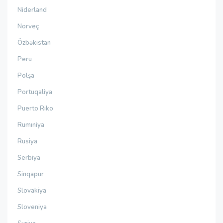
Niderland
Norveç
Özbəkistan
Peru
Polşa
Portuqaliya
Puerto Riko
Rumıniya
Rusiya
Serbiya
Sinqapur
Slovakiya
Sloveniya