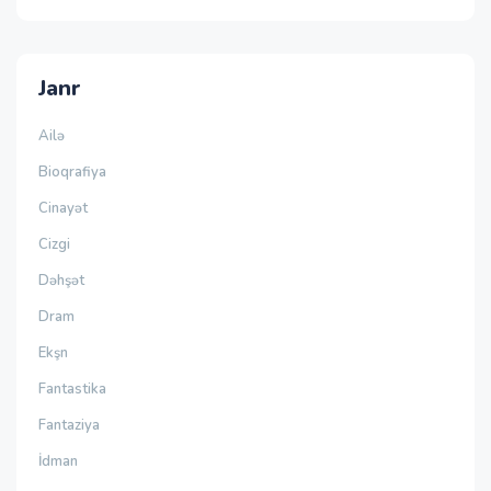
Janr
Ailə
Bioqrafiya
Cinayət
Cizgi
Dəhşət
Dram
Ekşn
Fantastika
Fantaziya
İdman