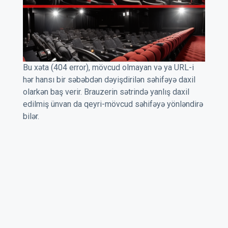
Bu xəta (404 error), mövcud olmayan və ya URL-i
hər hansı bir səbəbdən dəyişdirilən səhifəyə daxil
olarkən baş verir. Brauzerin sətrində yanlış daxil
edilmiş ünvan da qeyri-mövcud səhifəyə yönləndirə
bilər.