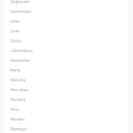
Qırğızıstan
Lixtenşteyn
Litva
Livan
Liviya
Lüksemburq
Macarıstan
Malta
Meksika
Men adası
Mərakeş
Misir
Monako
Namibiya