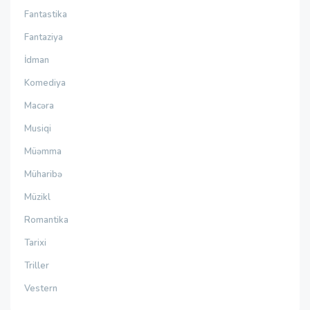
Fantastika
Fantaziya
İdman
Komediya
Macəra
Musiqi
Müəmma
Müharibə
Müzikl
Romantika
Tarixi
Triller
Vestern