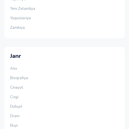
Yeni Zelandiya
Yuqoslaviya
Zambiya
Janr
Ailə
Bioqrafiya
Cinayət
Cizgi
Dəhşət
Dram
Ekşn