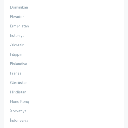
Dominikan
Ekvador
Ermənistan
Estoniya
Əlcəzair
Filippin
Finlandiya
Fransa
Gürcüstan
Hindistan
Honq Konq
Xorvatiya
İndoneziya