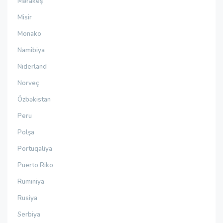
Mərakeş
Misir
Monako
Namibiya
Niderland
Norveç
Özbəkistan
Peru
Polşa
Portuqaliya
Puerto Riko
Rumıniya
Rusiya
Serbiya