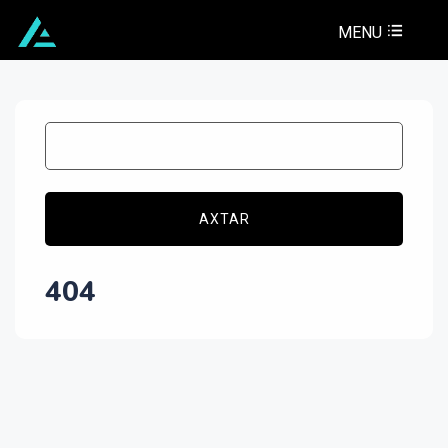
MENU
AXTAR
404