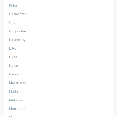
Kuba
Qazaxıstan
Qətər
Qırğızıstan
Lixtenşteyn
Litva
Livan
Liviya
Lüksemburq
Macarıstan
Malta
Meksika
Men adası