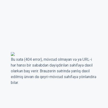
Bu xəta (404 error), mövcud olmayan və ya URL-i
hər hansı bir səbəbdən dəyişdirilən səhifəyə daxil
olarkən baş verir. Brauzerin sətrində yanlış daxil
edilmiş ünvan da qeyri-mövcud səhifəyə yönləndirə
bilər.