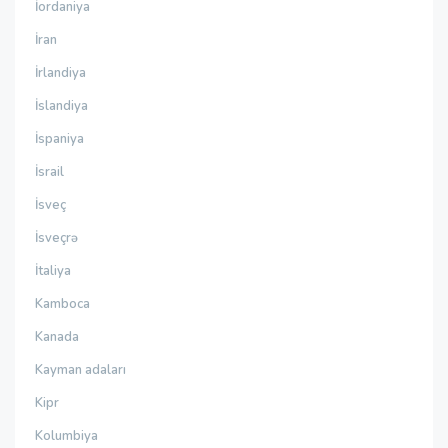
İordaniya
İran
İrlandiya
İslandiya
İspaniya
İsrail
İsveç
İsveçrə
İtaliya
Kamboca
Kanada
Kayman adaları
Kipr
Kolumbiya