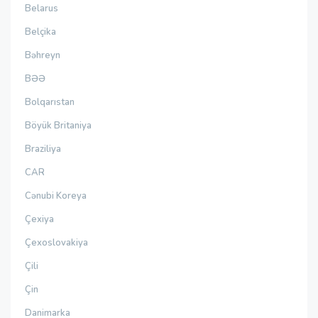
Belarus
Belçika
Bəhreyn
BƏƏ
Bolqarıstan
Böyük Britaniya
Braziliya
CAR
Cənubi Koreya
Çexiya
Çexoslovakiya
Çili
Çin
Danimarka