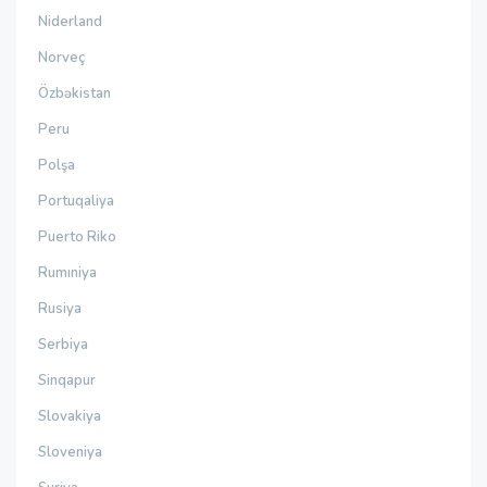
Niderland
Norveç
Özbəkistan
Peru
Polşa
Portuqaliya
Puerto Riko
Rumıniya
Rusiya
Serbiya
Sinqapur
Slovakiya
Sloveniya