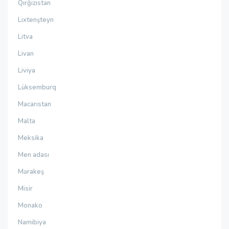
Qırğızıstan
Lixtenşteyn
Litva
Livan
Liviya
Lüksemburq
Macarıstan
Malta
Meksika
Men adası
Mərakeş
Misir
Monako
Namibiya