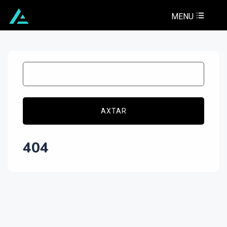
MENU
AXTAR
404