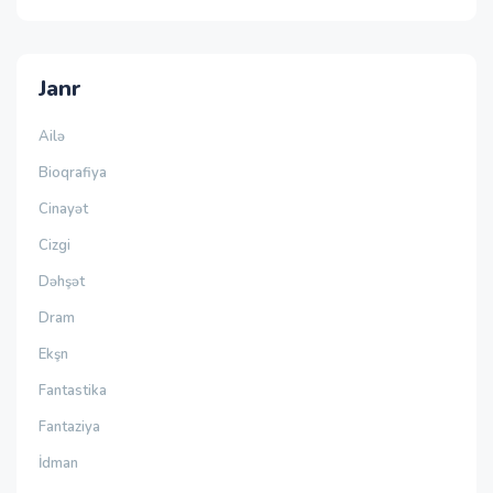
Janr
Ailə
Bioqrafiya
Cinayət
Cizgi
Dəhşət
Dram
Ekşn
Fantastika
Fantaziya
İdman