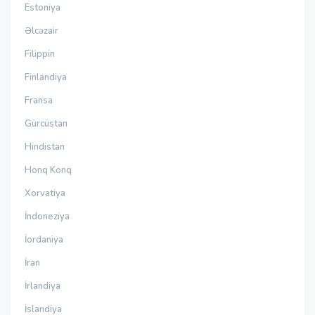
Estoniya
Əlcəzair
Filippin
Finlandiya
Fransa
Gürcüstan
Hindistan
Honq Konq
Xorvatiya
İndoneziya
İordaniya
İran
İrlandiya
İslandiya