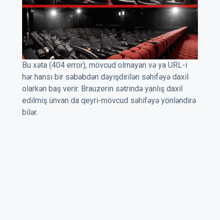
Bu xəta (404 error), mövcud olmayan və ya URL-i
hər hansı bir səbəbdən dəyişdirilən səhifəyə daxil
olarkən baş verir. Brauzerin sətrində yanlış daxil
edilmiş ünvan da qeyri-mövcud səhifəyə yönləndirə
bilər.