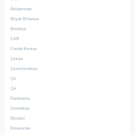
Bolqarıstan
Böyük Britaniya
Braziliya
CAR
Cənubi Koreya
Çexiya
Çexoslovakiya
Çili
Çin
Danimarka
Dominikan
Ekvador
Ermənistan