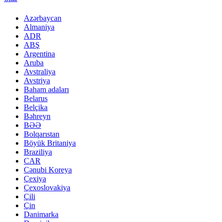
Azərbaycan
Almaniya
ADR
ABŞ
Argentina
Aruba
Avstraliya
Avstriya
Baham adaları
Belarus
Belçika
Bəhreyn
BƏƏ
Bolqarıstan
Böyük Britaniya
Braziliya
CAR
Cənubi Koreya
Çexiya
Çexoslovakiya
Çili
Çin
Danimarka