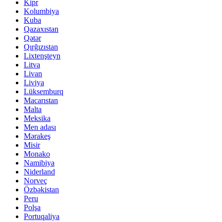
Kipr
Kolumbiya
Kuba
Qazaxıstan
Qətər
Qırğızıstan
Lixtenşteyn
Litva
Livan
Liviya
Lüksemburq
Macarıstan
Malta
Meksika
Men adası
Mərakeş
Misir
Monako
Namibiya
Niderland
Norveç
Özbəkistan
Peru
Polşa
Portuqaliya