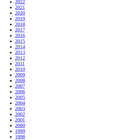
2022
2021
2020
2019
2018
2017
2016
2015
2014
2013
2012
2011
2010
2009
2008
2007
2006
2005
2004
2003
2002
2001
2000
1999
1998