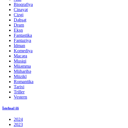
Bioqrafiya
Cinayət
Cizgi
Dəhşət
Dram
Ekşn
Fantastika
Fantaziya
İdman
Komediya
Macəra
Musiqi
Müəmma
Müharibə
Müzikl
Romantika
Tarixi
Triller
Vestern
İstehsal ili
2024
2023