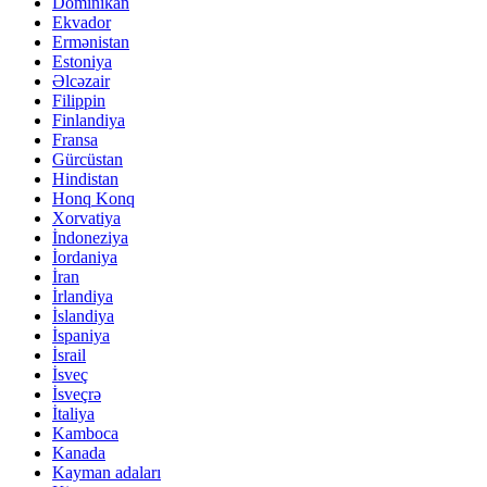
Dominikan
Ekvador
Ermənistan
Estoniya
Əlcəzair
Filippin
Finlandiya
Fransa
Gürcüstan
Hindistan
Honq Konq
Xorvatiya
İndoneziya
İordaniya
İran
İrlandiya
İslandiya
İspaniya
İsrail
İsveç
İsveçrə
İtaliya
Kamboca
Kanada
Kayman adaları