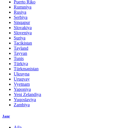
Puerto Riko
Rumıniya
Rusiya
Serbiya
Sinqapur
Slovakiya
Sloveniya
Suriya
Tacikistan
Tayland
Tayvan
Tunis
Türkiyə
Türkmənistan
Ukrayna
Uruqvay
Vyetnam
Yaponiya
Yeni Zelandiya
Yuqoslaviya
Zambiya
Janr
Ailə