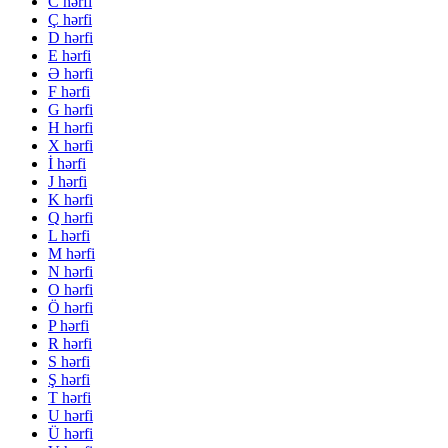
C hərfi
Ç hərfi
D hərfi
E hərfi
Ə hərfi
F hərfi
G hərfi
H hərfi
X hərfi
İ hərfi
J hərfi
K hərfi
Q hərfi
L hərfi
M hərfi
N hərfi
O hərfi
Ö hərfi
P hərfi
R hərfi
S hərfi
Ş hərfi
T hərfi
U hərfi
Ü hərfi