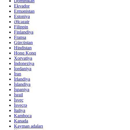
Dominikan
Ekvador
Ermənistan
Estoniya
Əlcəzair
Filippin
Finlandiya
Fransa
Gürcüstan
Hindistan
Honq Konq
Xorvatiya
İndoneziya
İordaniya
İran
İrlandiya
İslandiya
İspaniya
İsrail
İsveç
İsveçrə
İtaliya
Kamboca
Kanada
Kayman adaları