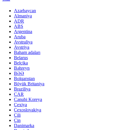
Azərbaycan
Almaniya
ADR
ABŞ
Argentina
Aruba
Avstraliya
Avstriya
Baham adaları
Belarus
Belçika
Bəhreyn
BƏƏ
Bolqarıstan
Böyük Britaniya
Braziliya
CAR
Cənubi Koreya
Çexiya
Çexoslovakiya
Çili
Çin
Danimarka