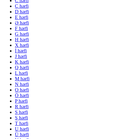
C hərfi
Ç hərfi
D hərfi
E hərfi
Ə hərfi
F hərfi
G hərfi
H hərfi
X hərfi
İ hərfi
J hərfi
K hərfi
Q hərfi
L hərfi
M hərfi
N hərfi
O hərfi
Ö hərfi
P hərfi
R hərfi
S hərfi
Ş hərfi
T hərfi
U hərfi
Ü hərfi