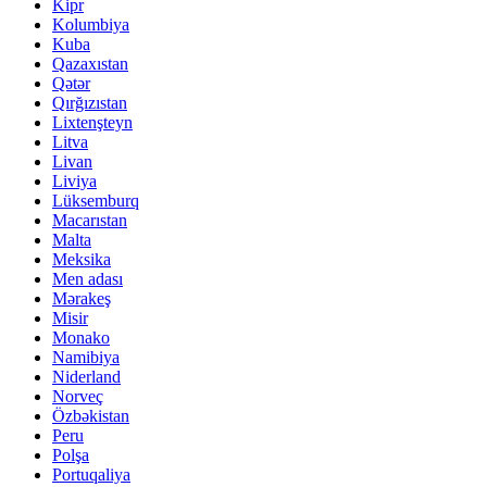
Kipr
Kolumbiya
Kuba
Qazaxıstan
Qətər
Qırğızıstan
Lixtenşteyn
Litva
Livan
Liviya
Lüksemburq
Macarıstan
Malta
Meksika
Men adası
Mərakeş
Misir
Monako
Namibiya
Niderland
Norveç
Özbəkistan
Peru
Polşa
Portuqaliya