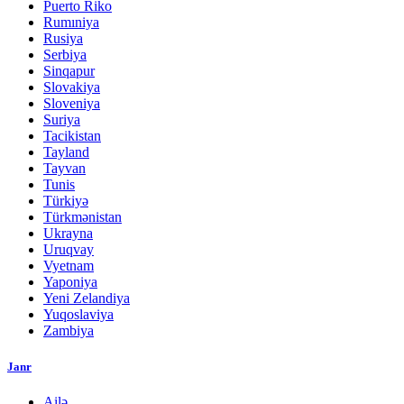
Puerto Riko
Rumıniya
Rusiya
Serbiya
Sinqapur
Slovakiya
Sloveniya
Suriya
Tacikistan
Tayland
Tayvan
Tunis
Türkiyə
Türkmənistan
Ukrayna
Uruqvay
Vyetnam
Yaponiya
Yeni Zelandiya
Yuqoslaviya
Zambiya
Janr
Ailə