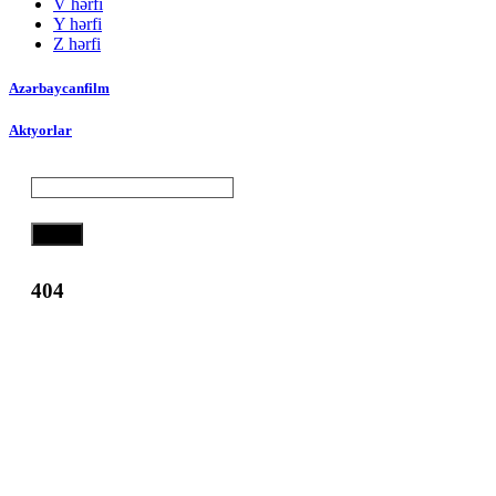
V hərfi
Y hərfi
Z hərfi
Azərbaycanfilm
Aktyorlar
Axtar
404