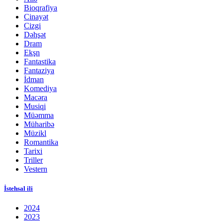
Bioqrafiya
Cinayət
Cizgi
Dəhşət
Dram
Ekşn
Fantastika
Fantaziya
İdman
Komediya
Macəra
Musiqi
Müəmma
Müharibə
Müzikl
Romantika
Tarixi
Triller
Vestern
İstehsal ili
2024
2023