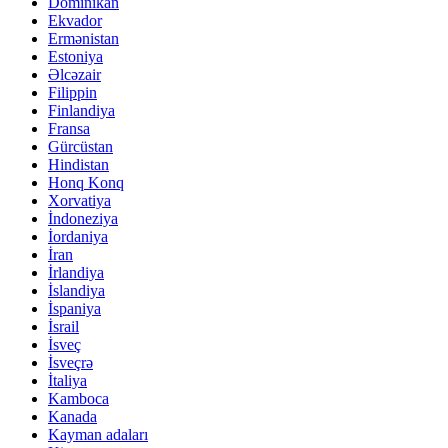
Dominikan
Ekvador
Ermənistan
Estoniya
Əlcəzair
Filippin
Finlandiya
Fransa
Gürcüstan
Hindistan
Honq Konq
Xorvatiya
İndoneziya
İordaniya
İran
İrlandiya
İslandiya
İspaniya
İsrail
İsveç
İsveçrə
İtaliya
Kamboca
Kanada
Kayman adaları