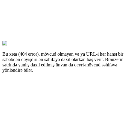
Bu xəta (404 error), mövcud olmayan və ya URL-i hər hansı bir
səbəbdən dəyişdirilən səhifəyə daxil olarkən baş verir. Brauzerin
sətrində yanlış daxil edilmiş ünvan da qeyri-mövcud səhifəyə
yönləndirə bilər.