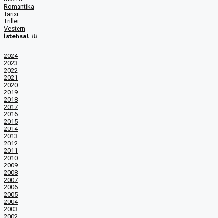
Romantika
Tarixi
Triller
Vestern
İstehsal ili
2024
2023
2022
2021
2020
2019
2018
2017
2016
2015
2014
2013
2012
2011
2010
2009
2008
2007
2006
2005
2004
2003
2002