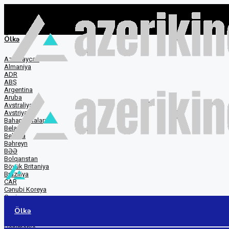
Ölkə
Azərbaycan
Almaniya
ADR
ABŞ
Argentina
Aruba
Avstraliya
Avstriya
Baham adaları
Belarus
Belçika
Bəhreyn
BƏƏ
Bolqarıstan
Böyük Britaniya
Braziliya
CAR
Cənubi Koreya
Çexiya
Çexoslovakiya
Ölkə
Çili
Çin
Danimarka