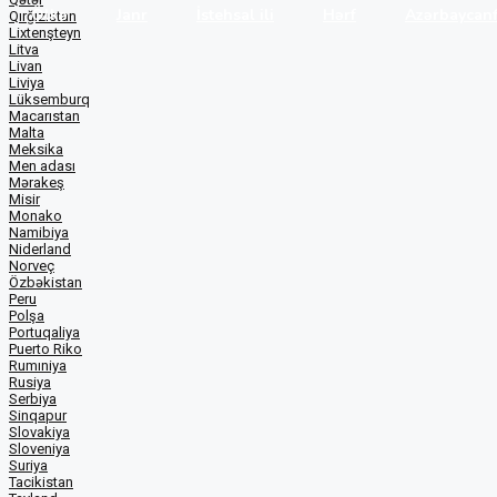
Ölkə
Janr
İstehsal ili
Hərf
Azərbaycanf
Qırğızıstan
Lixtenşteyn
Litva
Livan
Liviya
Lüksemburq
Macarıstan
Malta
Meksika
Men adası
Mərakeş
Misir
Monako
Namibiya
Niderland
Norveç
Özbəkistan
Peru
Polşa
Portuqaliya
Puerto Riko
Rumıniya
Rusiya
Serbiya
Sinqapur
Slovakiya
Sloveniya
Suriya
Tacikistan