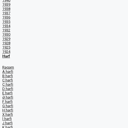
1940
1939
1938
1937
1936
1935
1934
1932
1930
1929
1928
1925
1924
Hərf
Rəqəm
A hərfi
B hərfi
C hərfi
Ç hərfi
D hərfi
E hərfi
Ə hərfi
F hərfi
G hərfi
H hərfi
X hərfi
İ hərfi
J hərfi
K hərfi