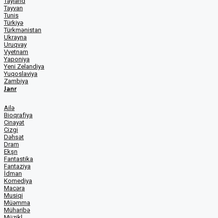
Tayland
Tayvan
Tunis
Türkiyə
Türkmənistan
Ukrayna
Uruqvay
Vyetnam
Yaponiya
Yeni Zelandiya
Yuqoslaviya
Zambiya
Janr
Ailə
Bioqrafiya
Cinayət
Cizgi
Dəhşət
Dram
Ekşn
Fantastika
Fantaziya
İdman
Komediya
Macəra
Musiqi
Müəmma
Müharibə
Müzikl