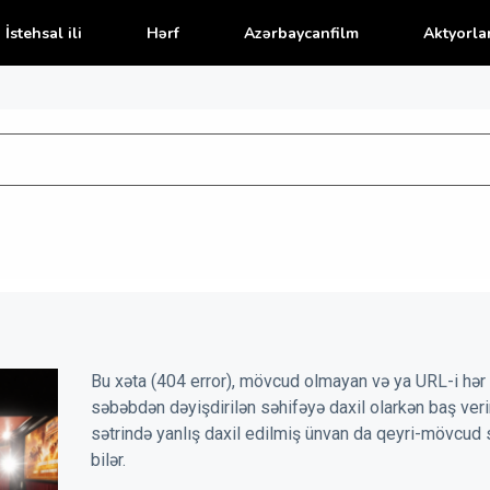
İstehsal ili
Hərf
Azərbaycanfilm
Aktyorla
Bu xəta (404 error), mövcud olmayan və ya URL-i hər 
səbəbdən dəyişdirilən səhifəyə daxil olarkən baş veri
sətrində yanlış daxil edilmiş ünvan da qeyri-mövcud 
bilər.