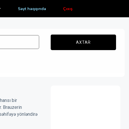
r
Sayt haqqında
Çıxış
AXTAR
hansı bir
r. Brauzerin
səhifəyə yönləndirə