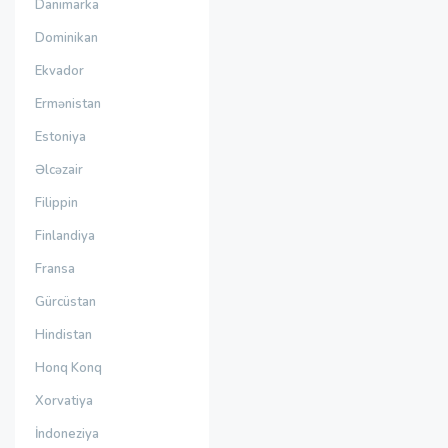
Danimarka
Dominikan
Ekvador
Ermənistan
Estoniya
Əlcəzair
Filippin
Finlandiya
Fransa
Gürcüstan
Hindistan
Honq Konq
Xorvatiya
İndoneziya