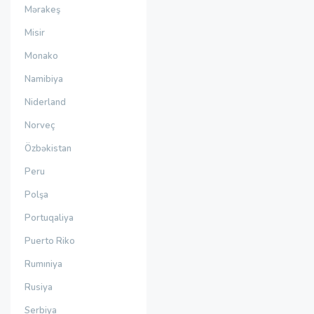
Mərakeş
Misir
Monako
Namibiya
Niderland
Norveç
Özbəkistan
Peru
Polşa
Portuqaliya
Puerto Riko
Rumıniya
Rusiya
Serbiya