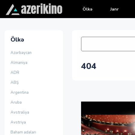
Ölkə
Janr
Ölkə
Azərbaycan
Almaniya
404
ADR
ABŞ
Argentina
Aruba
Avstraliya
Avstriya
Baham adaları