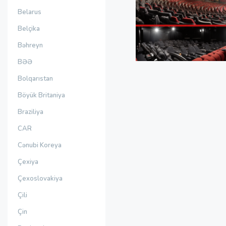
Belarus
Belçika
Bəhreyn
BƏƏ
Bolqarıstan
Böyük Britaniya
Braziliya
CAR
Cənubi Koreya
Çexiya
Çexoslovakiya
Çili
Çin