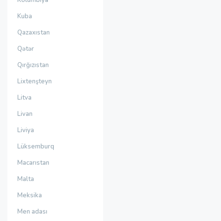
Kolumbiya
Kuba
Qazaxıstan
Qətər
Qırğızıstan
Lixtenşteyn
Litva
Livan
Liviya
Lüksemburq
Macarıstan
Malta
Meksika
Men adası