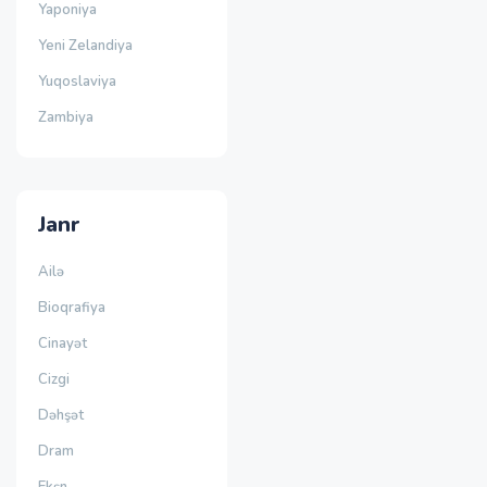
Yaponiya
Yeni Zelandiya
Yuqoslaviya
Zambiya
Janr
Ailə
Bioqrafiya
Cinayət
Cizgi
Dəhşət
Dram