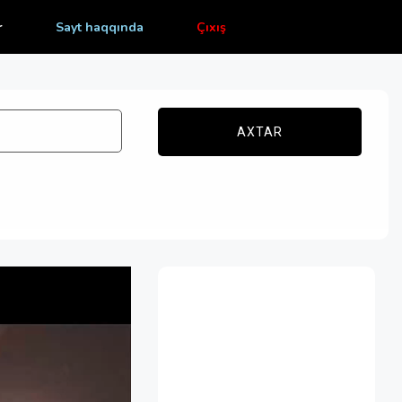
r
Sayt haqqında
Çıxış
AXTAR