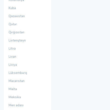
Kolumbiya
Kuba
Qazaxıstan
Qətər
Qırğızıstan
Lixtenşteyn
Litva
Livan
Liviya
Lüksemburq
Macarıstan
Malta
Meksika
Men adası