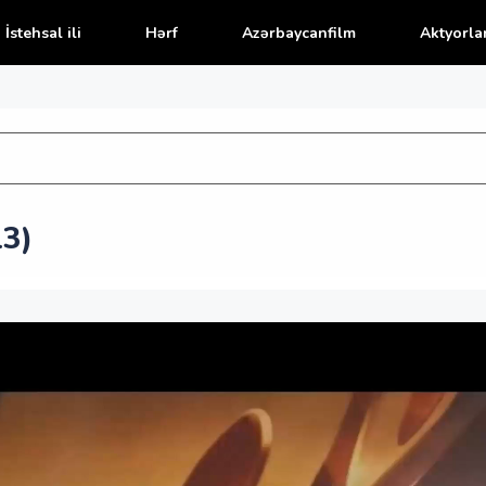
İstehsal ili
Hərf
Azərbaycanfilm
Aktyorla
13)