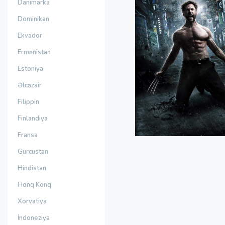
Danimarka
Dominikan
Ekvador
Ermənistan
Estoniya
Əlcəzair
Filippin
Finlandiya
Fransa
Gürcüstan
Hindistan
Honq Konq
Xorvatiya
İndoneziya