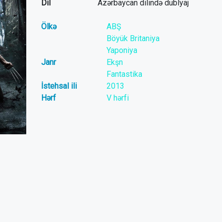
Dil
Azərbaycan dilində dublyaj
Ölkə
ABŞ
Böyük Britaniya
Yaponiya
Janr
Ekşn
Fantastika
İstehsal ili
2013
Hərf
V hərfi