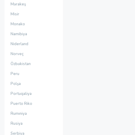
Mərakeş
Misir
Monako
Namibiya
Niderland
Norveç
Özbəkistan
Peru
Polşa
Portuqaliya
Puerto Riko
Rumıniya
Rusiya
Serbiya