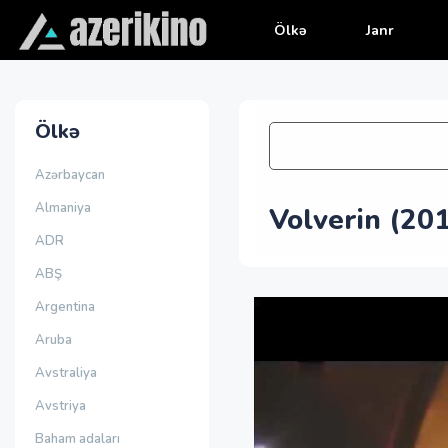
Ölkə
Janr
Ölkə
Azərbaycan
Almaniya
Volverin (20
ADR
ABŞ
Argentina
Aruba
Avstraliya
Avstriya
Baham adaları