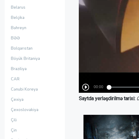
Belarus
Belçika
Bəhreyn
BƏƏ
Bolqarıstan
Böyük Britaniya
Braziliya
CAR
Cənubi Koreya
Saytda yerləşdirilmə tarixi:
0
Çexiya
Çexoslovakiya
Çili
Çin