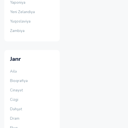
Yaponiya
Yeni Zelandiya
Yuqoslaviya
Zambiya
Janr
Ailə
Bioqrafiya
Cinayət
Cizgi
Dəhşət
Dram