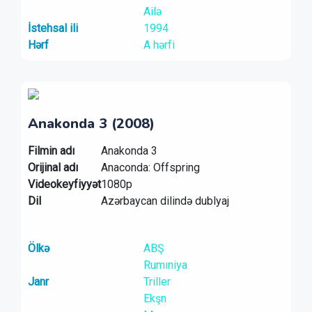
Ailə
İstehsal ili
1994
Hərf
A hərfi
Anakonda 3 (2008)
Filmin adı
Anakonda 3
Orijinal adı
Anaconda: Offspring
Videokeyfiyyət
1080p
Dil
Azərbaycan dilində dublyaj
Ölkə
ABŞ
Rumıniya
Janr
Triller
Ekşn