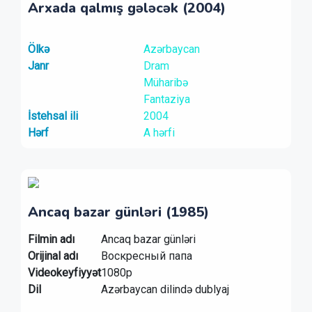
Arxada qalmış gələcək (2004)
Ölkə
Azərbaycan
Janr
Dram
Müharibə
Fantaziya
İstehsal ili
2004
Hərf
A hərfi
Ancaq bazar günləri (1985)
Filmin adı
Ancaq bazar günləri
Orijinal adı
Воскресный папа
Videokeyfiyyət
1080p
Dil
Azərbaycan dilində dublyaj