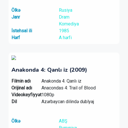
Ölkə
Rusiya
Janr
Dram
Komediya
İstehsal ili
1985
Hərf
A hərfi
Anakonda 4: Qanlı iz (2009)
Filmin adı
Anakonda 4: Qanlı iz
Orijinal adı
Anacondas 4: Trail of Blood
Videokeyfiyyət
1080p
Dil
Azərbaycan dilində dublyaj
Ölkə
ABŞ
Rumıniya