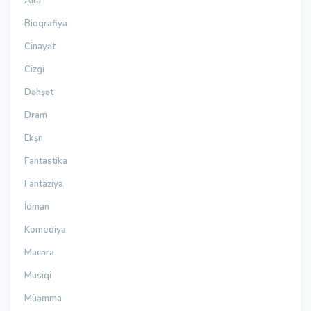
Ailə
Bioqrafiya
Cinayət
Cizgi
Dəhşət
Dram
Ekşn
Fantastika
Fantaziya
İdman
Komediya
Macəra
Musiqi
Müəmma