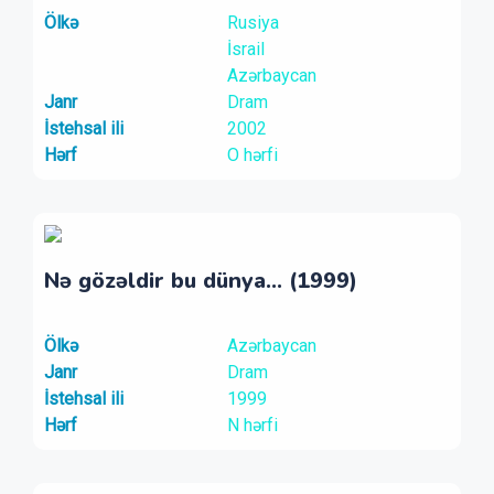
Ölkə
Rusiya
İsrail
Azərbaycan
Janr
Dram
İstehsal ili
2002
Hərf
O hərfi
Nə gözəldir bu dünya... (1999)
Ölkə
Azərbaycan
Janr
Dram
İstehsal ili
1999
Hərf
N hərfi