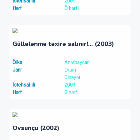
İstehsal ili
2009
Hərf
Ö hərfi
Güllələnmə təxirə salınır!... (2003)
Ölkə
Azərbaycan
Janr
Dram
Cinayət
İstehsal ili
2003
Hərf
G hərfi
Ovsunçu (2002)