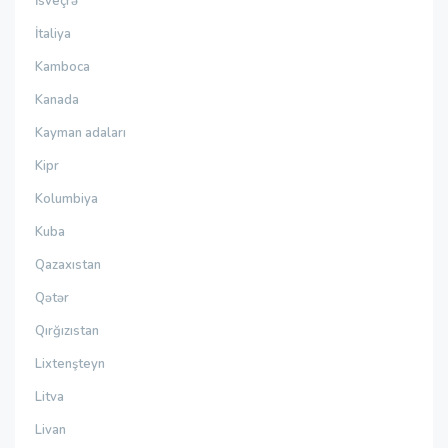
İsveçrə
İtaliya
Kamboca
Kanada
Kayman adaları
Kipr
Kolumbiya
Kuba
Qazaxıstan
Qətər
Qırğızıstan
Lixtenşteyn
Litva
Livan