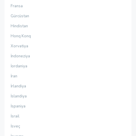
Fransa
Gürcüstan
Hindistan
Honq Konq
Xorvatiya
İndoneziya
İordaniya
İran
İrlandiya
İslandiya
İspaniya
İsrail
İsveç