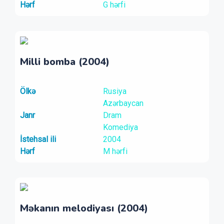
Hərf
G hərfi
Milli bomba (2004)
Ölkə
Rusiya
Azərbaycan
Janr
Dram
Komediya
İstehsal ili
2004
Hərf
M hərfi
Məkanın melodiyası (2004)