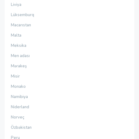
Liviya
Lüksemburq
Macarıstan
Malta
Meksika
Men adası
Mərakeş
Misir
Monako
Namibiya
Niderland
Norveç
Özbəkistan
Peru