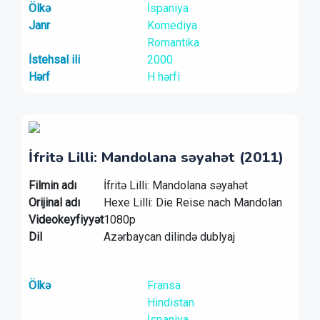
Ölkə
İspaniya
Janr
Komediya
Romantika
İstehsal ili
2000
Hərf
H hərfi
İfritə Lilli: Mandolana səyahət (2011)
Filmin adı
İfritə Lilli: Mandolana səyahət
Orijinal adı
Hexe Lilli: Die Reise nach Mandolan
Videokeyfiyyət
1080p
Dil
Azərbaycan dilində dublyaj
Ölkə
Fransa
Hindistan
İspaniya