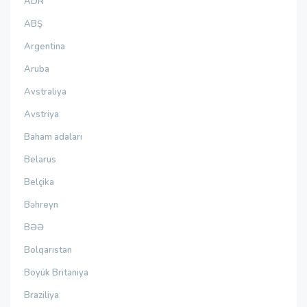
ADR
ABŞ
Argentina
Aruba
Avstraliya
Avstriya
Baham adaları
Belarus
Belçika
Bəhreyn
BƏƏ
Bolqarıstan
Böyük Britaniya
Braziliya