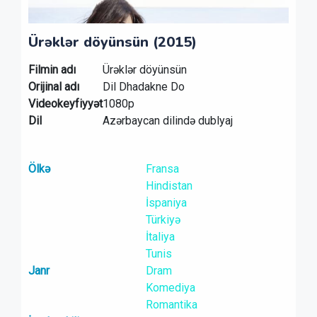
Ürəklər döyünsün (2015)
Filmin adı
Ürəklər döyünsün
Orijinal adı
Dil Dhadakne Do
Videokeyfiyyət
1080p
Dil
Azərbaycan dilində dublyaj
Ölkə
Fransa
Hindistan
İspaniya
Türkiyə
İtaliya
Tunis
Janr
Dram
Komediya
Romantika