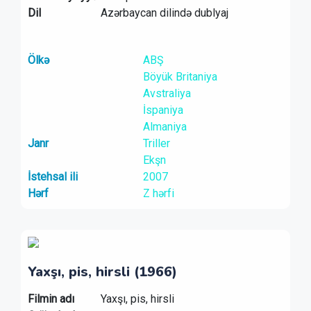
Dil
Azərbaycan dilində dublyaj
Ölkə
ABŞ
Böyük Britaniya
Avstraliya
İspaniya
Almaniya
Janr
Triller
Ekşn
İstehsal ili
2007
Hərf
Z hərfi
Yaxşı, pis, hirsli (1966)
Filmin adı
Yaxşı, pis, hirsli