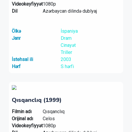
Videokeyfiyyət
1080p
Dil
Azərbaycan dilində dublyaj
Ölkə
İspaniya
Janr
Dram
Cinayət
Triller
İstehsal ili
2003
Hərf
S hərfi
Qısqanclıq (1999)
Filmin adı
Qısqanclıq
Orijinal adı
Celos
Videokeyfiyyət
1080p