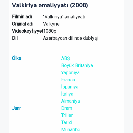
Valkiriya əməliyyatı (2008)
Filmin adı
"Valkiriya" əməliyyatı
Orijinal adı
Valkyrie
Videokeyfiyyət
1080p
Dil
Azərbaycan dilində dublyaj
Ölkə
ABŞ
Böyük Britaniya
Yaponiya
Fransa
İspaniya
İtaliya
Almaniya
Janr
Dram
Triller
Tarixi
Müharibə