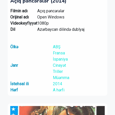
Açıq pəncərələr (2014)
Filmin adı
Açıq pəncərələr
Orijinal adı
Open Windows
Videokeyfiyyət
1080p
Dil
Azərbaycan dilində dublyaj
Ölkə
ABŞ
Fransa
İspaniya
Janr
Cinayət
Triller
Müəmma
İstehsal ili
2014
Hərf
A hərfi