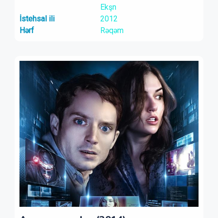
Ekşn
İstehsal ili
2012
Hərf
Rəqəm