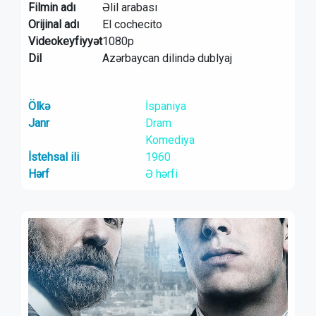
Filmin adı
Əlil arabası
Orijinal adı
El cochecito
Videokeyfiyyət
1080p
Dil
Azərbaycan dilində dublyaj
Ölkə
İspaniya
Janr
Dram
Komediya
İstehsal ili
1960
Hərf
Ə hərfi