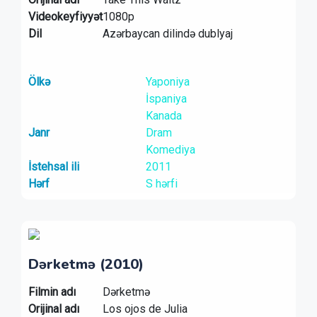
Videokeyfiyyət
1080p
Dil
Azərbaycan dilində dublyaj
Ölkə
Yaponiya
İspaniya
Kanada
Janr
Dram
Komediya
İstehsal ili
2011
Hərf
S hərfi
Dərketmə (2010)
Filmin adı
Dərketmə
Orijinal adı
Los ojos de Julia