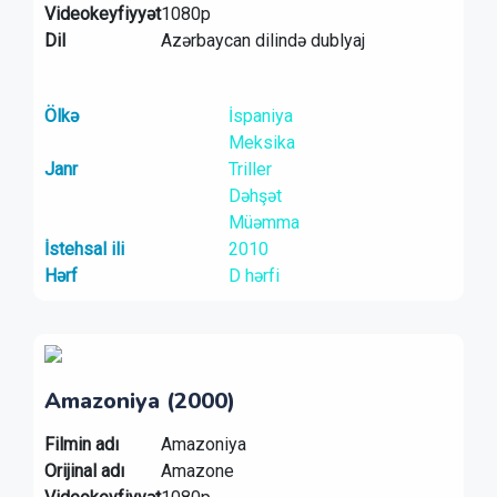
Videokeyfiyyət
1080p
Dil
Azərbaycan dilində dublyaj
Ölkə
İspaniya
Meksika
Janr
Triller
Dəhşət
Müəmma
İstehsal ili
2010
Hərf
D hərfi
Amazoniya (2000)
Filmin adı
Amazoniya
Orijinal adı
Amazone