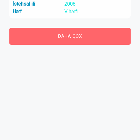
İstehsal ili
2008
Hərf
V hərfi
DAHA ÇOX