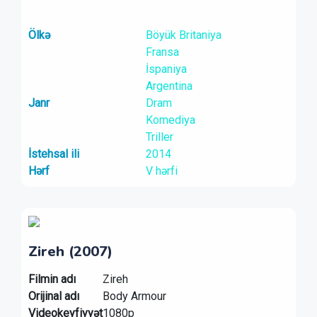
Ölkə
Böyük Britaniya
Fransa
İspaniya
Argentina
Janr
Dram
Komediya
Triller
İstehsal ili
2014
Hərf
V hərfi
Zireh (2007)
Filmin adı
Zireh
Orijinal adı
Body Armour
Videokeyfiyyət
1080p