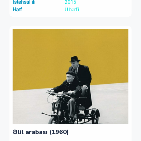
İstehsal ili
2015
Hərf
Ü hərfi
Əlil arabası (1960)