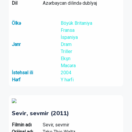
Dil
Azərbaycan dilində dublyaj
Ölkə
Böyük Britaniya
Fransa
İspaniya
Janr
Dram
Triller
Ekşn
Macəra
İstehsal ili
2004
Hərf
Y hərfi
Sevir, sevmir (2011)
Filmin adı
Sevir, sevmir
Orijinal adı
Take This Waltz