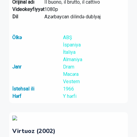
Orijinal adı
Il buono, il brutto, il cattivo
Videokeyfiyyət
1080p
Dil
Azərbaycan dilində dublyaj
Ölkə
ABŞ
İspaniya
İtaliya
Almaniya
Janr
Dram
Macəra
Vestern
İstehsal ili
1966
Hərf
Y hərfi
Virtuoz (2002)