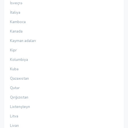
İsveçrə
İtaliya
Kamboca
Kanada
Kayman adaları
Kipr
Kolumbiya
Kuba
Qazaxıstan
Qətər
Qırğızıstan
Lixtenşteyn
Litva
Livan