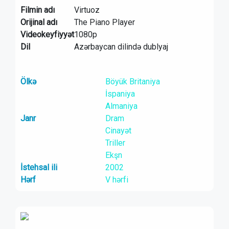
Filmin adı
Virtuoz
Orijinal adı
The Piano Player
Videokeyfiyyət
1080p
Dil
Azərbaycan dilində dublyaj
Ölkə
Böyük Britaniya
İspaniya
Almaniya
Janr
Dram
Cinayət
Triller
Ekşn
İstehsal ili
2002
Hərf
V hərfi