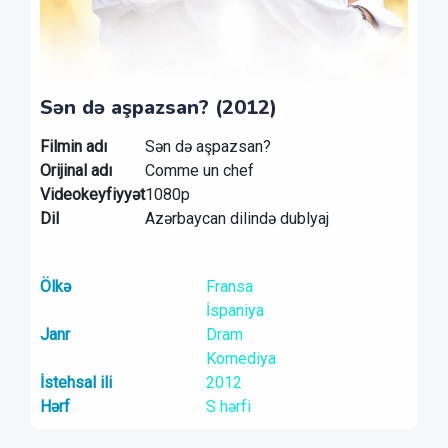
Sən də aşpazsan? (2012)
Filmin adı
Sən də aşpazsan?
Orijinal adı
Comme un chef
Videokeyfiyyət
1080p
Dil
Azərbaycan dilində dublyaj
Ölkə
Fransa
İspaniya
Janr
Dram
Komediya
İstehsal ili
2012
Hərf
S hərfi