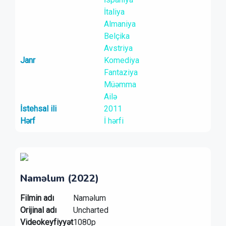
İtaliya
Almaniya
Belçika
Avstriya
Janr
Komediya
Fantaziya
Müəmma
Ailə
İstehsal ili
2011
Hərf
İ hərfi
Naməlum (2022)
Filmin adı
Naməlum
Orijinal adı
Uncharted
Videokeyfiyyət
1080p