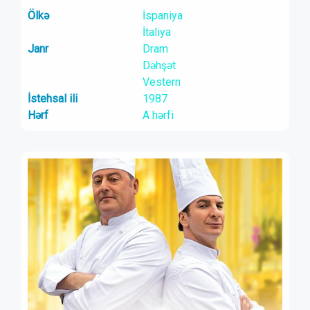
Ölkə
İspaniya
İtaliya
Janr
Dram
Dəhşət
Vestern
İstehsal ili
1987
Hərf
A hərfi