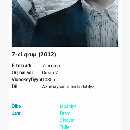
7-ci qrup (2012)
Filmin adı
7-ci qrup
Orijinal adı
Grupo 7
Videokeyfiyyət
1080p
Dil
Azərbaycan dilində dublyaj
Ölkə
İspaniya
Janr
Dram
Cinayət
Triller