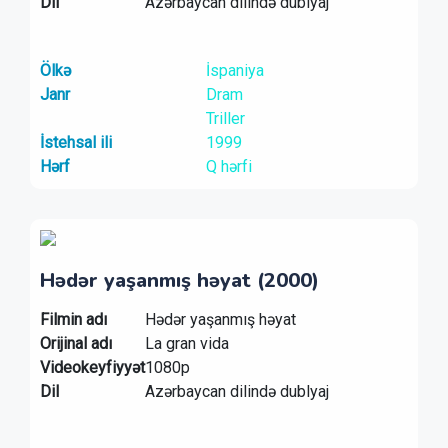
Dil
Azərbaycan dilində dublyaj
Ölkə
İspaniya
Janr
Dram
Triller
İstehsal ili
1999
Hərf
Q hərfi
Hədər yaşanmış həyat (2000)
Filmin adı
Hədər yaşanmış həyat
Orijinal adı
La gran vida
Videokeyfiyyət
1080p
Dil
Azərbaycan dilində dublyaj