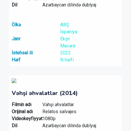
Dil
Azərbaycan dilində dublyaj
Ölkə
ABŞ
İspaniya
Janr
Ekşn
Macəra
İstehsal ili
2022
Hərf
N hərfi
Vəhşi əhvalatlar (2014)
Filmin adı
Vəhşi əhvalatlar
Orijinal adı
Relatos salvajes
Videokeyfiyyət
1080p
Dil
Azərbaycan dilində dublyaj