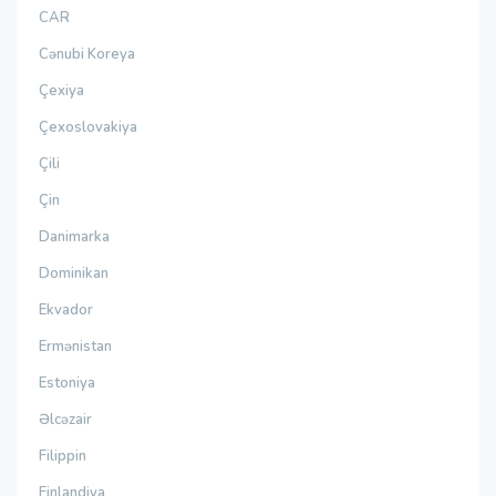
CAR
Cənubi Koreya
Çexiya
Çexoslovakiya
Çili
Çin
Danimarka
Dominikan
Ekvador
Ermənistan
Estoniya
Əlcəzair
Filippin
Finlandiya