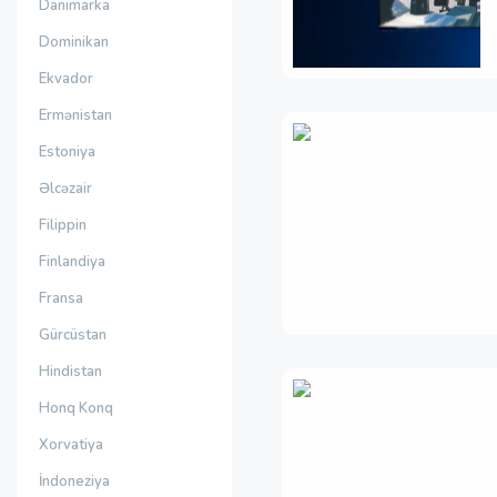
Danimarka
Dominikan
Ekvador
Ermənistan
Estoniya
Əlcəzair
Filippin
Finlandiya
Fransa
Gürcüstan
Hindistan
Honq Konq
Xorvatiya
İndoneziya