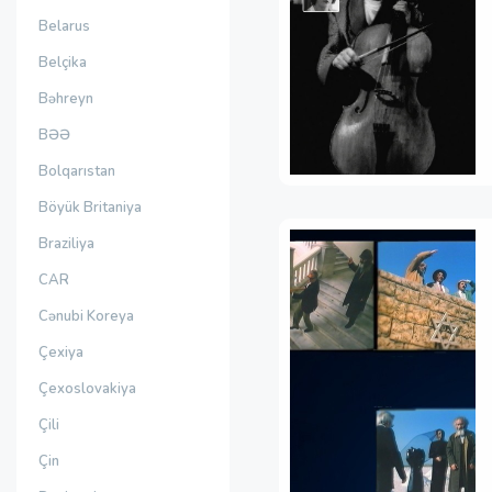
Belarus
Belçika
Bəhreyn
BƏƏ
Bolqarıstan
Böyük Britaniya
Braziliya
CAR
Cənubi Koreya
Çexiya
Çexoslovakiya
Çili
Çin