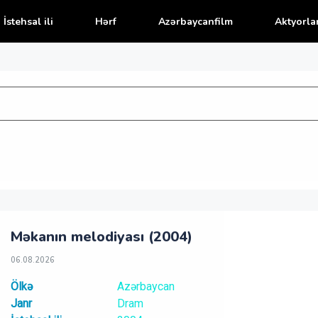
İstehsal ili
Hərf
Azərbaycanfilm
Aktyorla
Məkanın melodiyası (2004)
06.08.2026
Ölkə
Azərbaycan
Janr
Dram