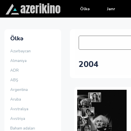
Ölkə
Janr
Ölkə
Azərbaycan
Almaniya
2004
ADR
ABŞ
Argentina
Aruba
Avstraliya
Avstriya
Baham adaları