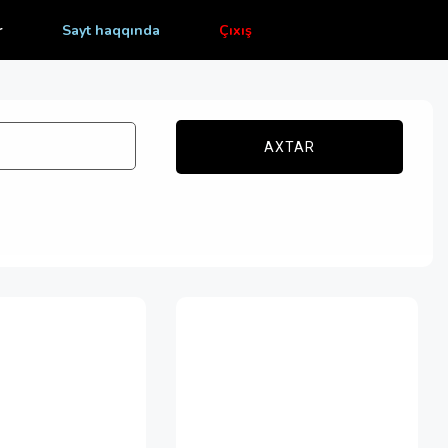
r
Sayt haqqında
Çıxış
AXTAR