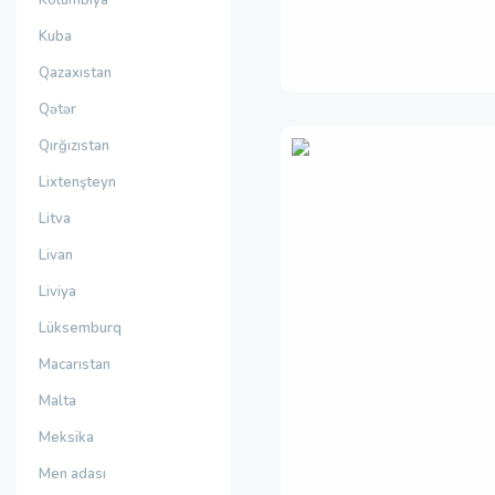
Kolumbiya
Kuba
Qazaxıstan
Qətər
Qırğızıstan
Lixtenşteyn
Litva
Livan
Liviya
Lüksemburq
Macarıstan
Malta
Meksika
Men adası