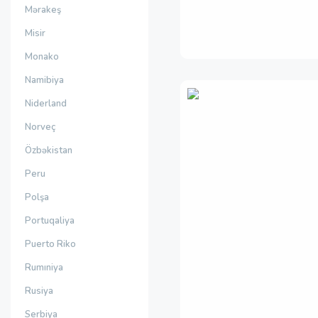
Mərakeş
Misir
Monako
Namibiya
Niderland
Norveç
Özbəkistan
Peru
Polşa
Portuqaliya
Puerto Riko
Rumıniya
Rusiya
Serbiya