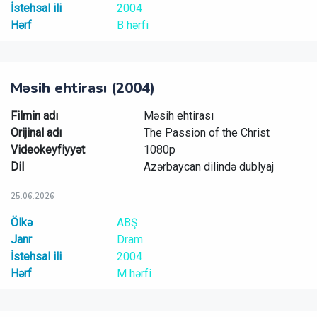
İstehsal ili
2004
Hərf
B hərfi
Məsih ehtirası (2004)
Filmin adı
Məsih ehtirası
Orijinal adı
The Passion of the Christ
Videokeyfiyyət
1080p
Dil
Azərbaycan dilində dublyaj
25.06.2026
Ölkə
ABŞ
Janr
Dram
İstehsal ili
2004
Hərf
M hərfi