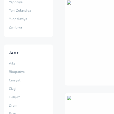
Yaponiya
Yeni Zelandiya
Yuqoslaviya
Zambiya
Janr
Ailə
Bioqrafiya
Cinayət
Cizgi
Dəhşət
Dram