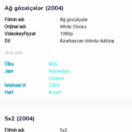
Ağ gözəlçələr (2004)
Filmin adı
Ağ gözəlçələr
Orijinal adı
White Chicks
Videokeyfiyyət
1080p
Dil
Azərbaycan dilində dublyaj
19.06.2026
Ölkə
ABŞ
Janr
Komediya
Cinayət
İstehsal ili
2004
Hərf
A hərfi
5x2 (2004)
Filmin adı
5x2