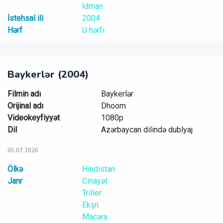
İdman
İstehsal ili
2004
Hərf
U hərfi
Baykerlər (2004)
Filmin adı
Baykerlər
Orijinal adı
Dhoom
Videokeyfiyyət
1080p
Dil
Azərbaycan dilində dublyaj
05.07.2026
Ölkə
Hindistan
Janr
Cinayət
Triller
Ekşn
Macəra