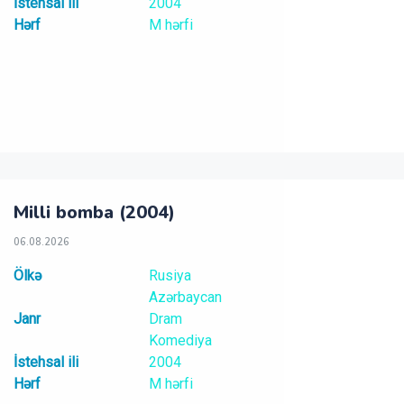
İstehsal ili
2004
Hərf
M hərfi
Milli bomba (2004)
06.08.2026
Ölkə
Rusiya
Azərbaycan
Janr
Dram
Komediya
İstehsal ili
2004
Hərf
M hərfi