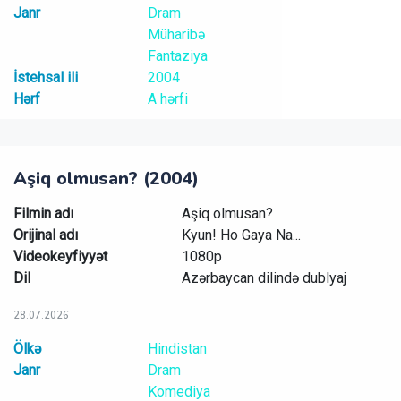
Janr
Dram
Müharibə
Fantaziya
İstehsal ili
2004
Hərf
A hərfi
Aşiq olmusan? (2004)
Filmin adı
Aşiq olmusan?
Orijinal adı
Kyun! Ho Gaya Na...
Videokeyfiyyət
1080p
Dil
Azərbaycan dilində dublyaj
28.07.2026
Ölkə
Hindistan
Janr
Dram
Komediya