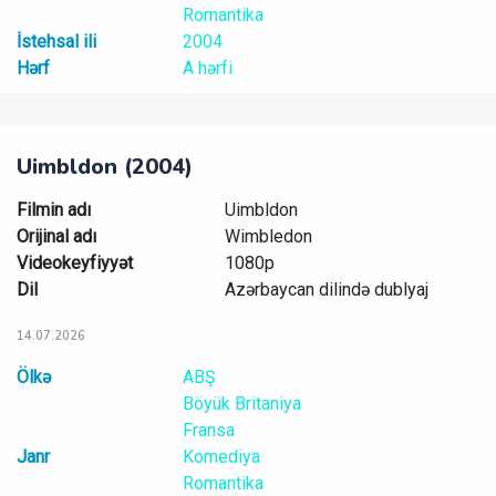
Romantika
İstehsal ili
2004
Hərf
A hərfi
Uimbldon (2004)
Filmin adı
Uimbldon
Orijinal adı
Wimbledon
Videokeyfiyyət
1080p
Dil
Azərbaycan dilində dublyaj
14.07.2026
Ölkə
ABŞ
Böyük Britaniya
Fransa
Janr
Komediya
Romantika