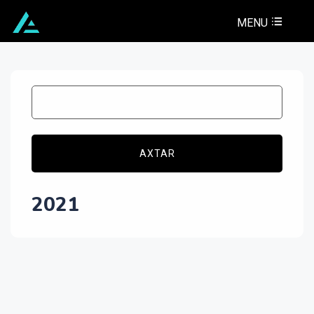
MENU
AXTAR
2021