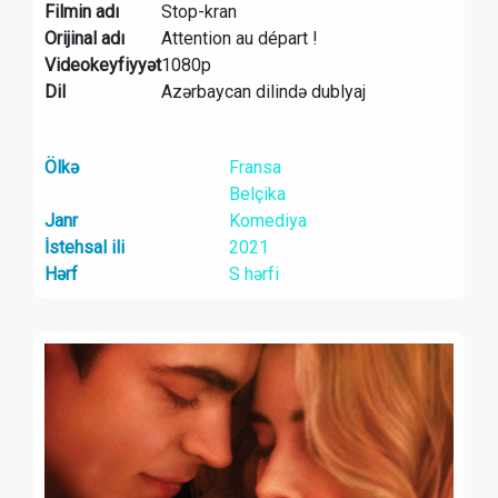
Filmin adı
Stop-kran
Orijinal adı
Attention au départ !
Videokeyfiyyət
1080p
Dil
Azərbaycan dilində dublyaj
Ölkə
Fransa
Belçika
Janr
Komediya
İstehsal ili
2021
Hərf
S hərfi