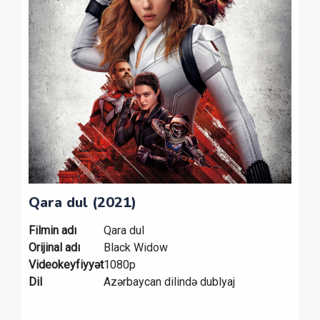
Qara dul (2021)
Filmin adı
Qara dul
Orijinal adı
Black Widow
Videokeyfiyyət
1080p
Dil
Azərbaycan dilində dublyaj