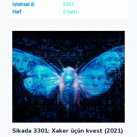
İstehsal ili
2021
Hərf
S hərfi
Sikada 3301: Xaker üçün kvest (2021)