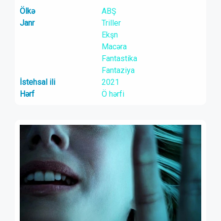
Ölkə
ABŞ
Janr
Triller
Ekşn
Macəra
Fantastika
Fantaziya
İstehsal ili
2021
Hərf
Ö hərfi