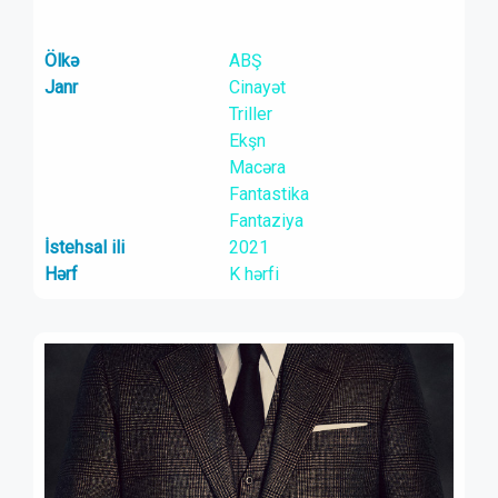
Ölkə
ABŞ
Janr
Cinayət
Triller
Ekşn
Macəra
Fantastika
Fantaziya
İstehsal ili
2021
Hərf
K hərfi