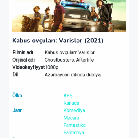
Kabus ovçuları: Varislər (2021)
Filmin adı
Kabus ovçuları: Varislər
Orijinal adı
Ghostbusters: Afterlife
Videokeyfiyyət
1080p
Dil
Azərbaycan dilində dublyaj
Ölkə
ABŞ
Kanada
Janr
Komediya
Macəra
Fantastika
Fantaziya