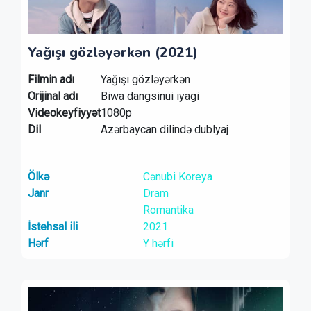
Yağışı gözləyərkən (2021)
Filmin adı
Yağışı gözləyərkən
Orijinal adı
Biwa dangsinui iyagi
Videokeyfiyyət
1080p
Dil
Azərbaycan dilində dublyaj
Ölkə
Cənubi Koreya
Janr
Dram
Romantika
İstehsal ili
2021
Hərf
Y hərfi