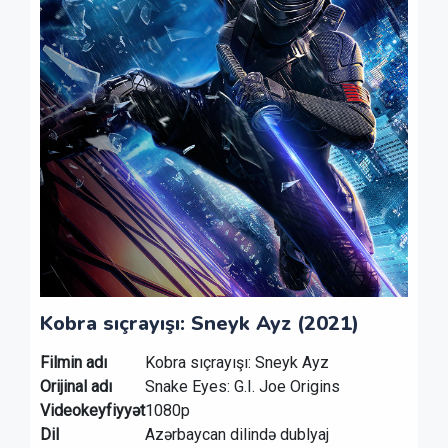
Kobra sıçrayışı: Sneyk Ayz (2021)
Filmin adı
Kobra sıçrayışı: Sneyk Ayz
Orijinal adı
Snake Eyes: G.I. Joe Origins
Videokeyfiyyət
1080p
Dil
Azərbaycan dilində dublyaj