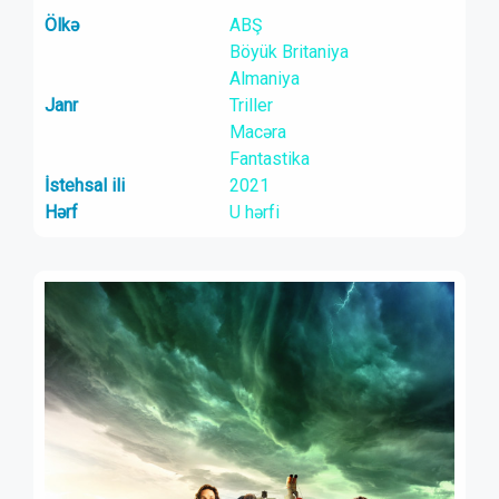
Ölkə
ABŞ
Böyük Britaniya
Almaniya
Janr
Triller
Macəra
Fantastika
İstehsal ili
2021
Hərf
U hərfi