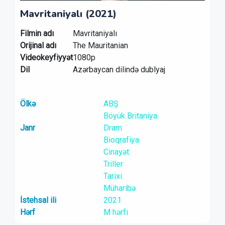
Mavritaniyalı (2021)
Filmin adı
Mavritaniyalı
Orijinal adı
The Mauritanian
Videokeyfiyyət
1080p
Dil
Azərbaycan dilində dublyaj
Ölkə
ABŞ
Böyük Britaniya
Janr
Dram
Bioqrafiya
Cinayət
Triller
Tarixi
Müharibə
İstehsal ili
2021
Hərf
M hərfi