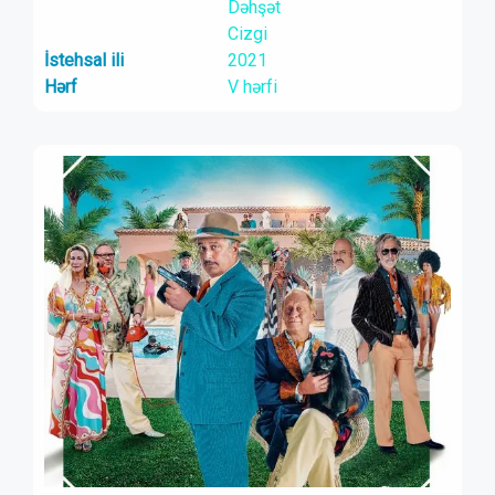
Dəhşət
Cizgi
İstehsal ili
2021
Hərf
V hərfi