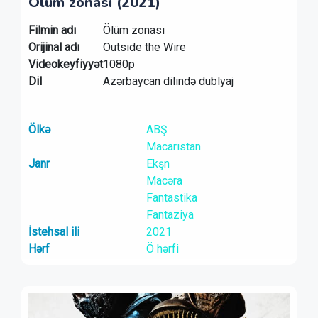
Ölüm zonası (2021)
Filmin adı
Ölüm zonası
Orijinal adı
Outside the Wire
Videokeyfiyyət
1080p
Dil
Azərbaycan dilində dublyaj
Ölkə
ABŞ
Macarıstan
Janr
Ekşn
Macəra
Fantastika
Fantaziya
İstehsal ili
2021
Hərf
Ö hərfi