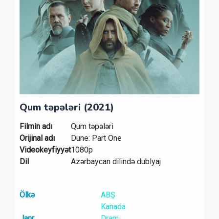
Qum təpələri (2021)
Filmin adı
Qum təpələri
Orijinal adı
Dune: Part One
Videokeyfiyyət
1080p
Dil
Azərbaycan dilində dublyaj
Ölkə
ABŞ
Kanada
Janr
Dram