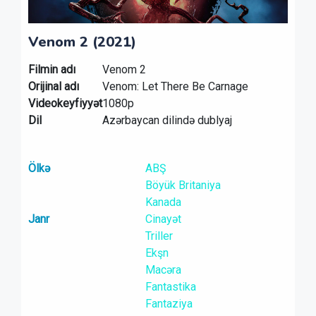
Venom 2 (2021)
Filmin adı
Venom 2
Orijinal adı
Venom: Let There Be Carnage
Videokeyfiyyət
1080p
Dil
Azərbaycan dilində dublyaj
Ölkə
ABŞ
Böyük Britaniya
Kanada
Janr
Cinayət
Triller
Ekşn
Macəra
Fantastika
Fantaziya