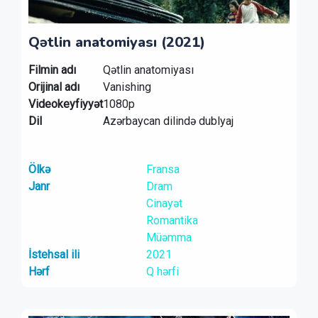
Qətlin anatomiyası (2021)
Filmin adı
Qətlin anatomiyası
Orijinal adı
Vanishing
Videokeyfiyyət
1080p
Dil
Azərbaycan dilində dublyaj
Ölkə
Fransa
Janr
Dram
Cinayət
Romantika
Müəmma
İstehsal ili
2021
Hərf
Q hərfi