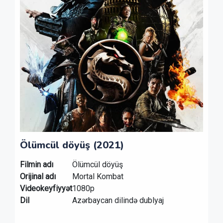
Ölümcül döyüş (2021)
Filmin adı
Ölümcül döyüş
Orijinal adı
Mortal Kombat
Videokeyfiyyət
1080p
Dil
Azərbaycan dilində dublyaj