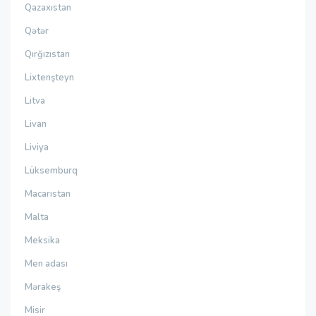
Qazaxıstan
Qətər
Qırğızıstan
Lixtenşteyn
Litva
Livan
Liviya
Lüksemburq
Macarıstan
Malta
Meksika
Men adası
Mərakeş
Misir