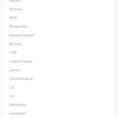
Belçika
Bəhreyn
BƏƏ
Bolqarıstan
Böyük Britaniya
Braziliya
CAR
Cənubi Koreya
Çexiya
Çexoslovakiya
Çili
Çin
Danimarka
Dominikan