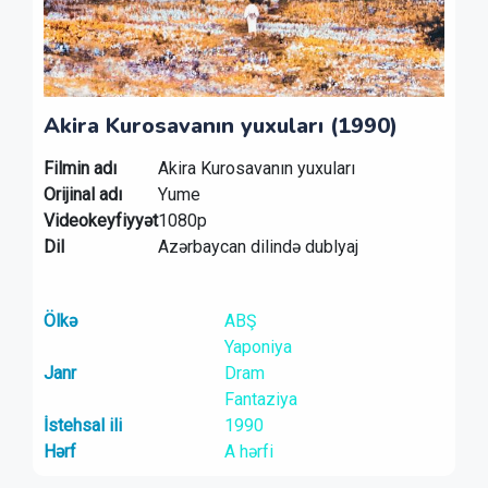
Akira Kurosavanın yuxuları (1990)
Filmin adı
Akira Kurosavanın yuxuları
Orijinal adı
Yume
Videokeyfiyyət
1080p
Dil
Azərbaycan dilində dublyaj
Ölkə
ABŞ
Yaponiya
Janr
Dram
Fantaziya
İstehsal ili
1990
Hərf
A hərfi