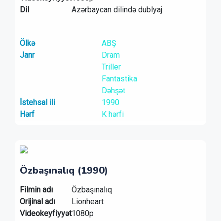
Dil
Azərbaycan dilində dublyaj
Ölkə
ABŞ
Janr
Dram
Triller
Fantastika
Dəhşət
İstehsal ili
1990
Hərf
K hərfi
Özbaşınalıq (1990)
Filmin adı
Özbaşınalıq
Orijinal adı
Lionheart
Videokeyfiyyət
1080p