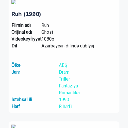
Ruh (1990)
Filmin adı
Ruh
Orijinal adı
Ghost
Videokeyfiyyət
1080p
Dil
Azərbaycan dilində dublyaj
Ölkə
ABŞ
Janr
Dram
Triller
Fantaziya
Romantika
İstehsal ili
1990
Hərf
R hərfi