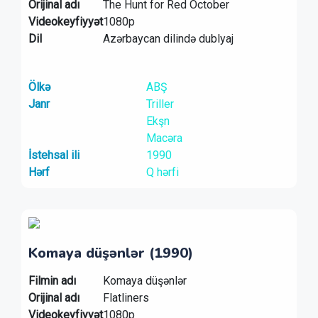
Orijinal adı
The Hunt for Red October
Videokeyfiyyət
1080p
Dil
Azərbaycan dilində dublyaj
Ölkə
ABŞ
Janr
Triller
Ekşn
Macəra
İstehsal ili
1990
Hərf
Q hərfi
Komaya düşənlər (1990)
Filmin adı
Komaya düşənlər
Orijinal adı
Flatliners
Videokeyfiyyət
1080p