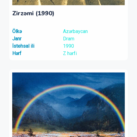
Zirzəmi (1990)
Ölkə
Azərbaycan
Janr
Dram
İstehsal ili
1990
Hərf
Z hərfi