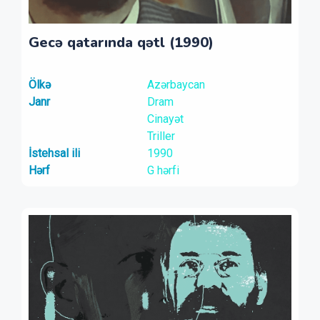
Gecə qatarında qətl (1990)
Ölkə
Azərbaycan
Janr
Dram
Cinayət
Triller
İstehsal ili
1990
Hərf
G hərfi