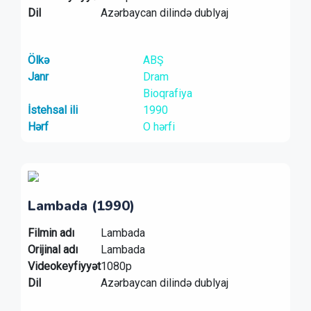
Dil
Azərbaycan dilində dublyaj
Ölkə
ABŞ
Janr
Dram
Bioqrafiya
İstehsal ili
1990
Hərf
O hərfi
Lambada (1990)
Filmin adı
Lambada
Orijinal adı
Lambada
Videokeyfiyyət
1080p
Dil
Azərbaycan dilində dublyaj