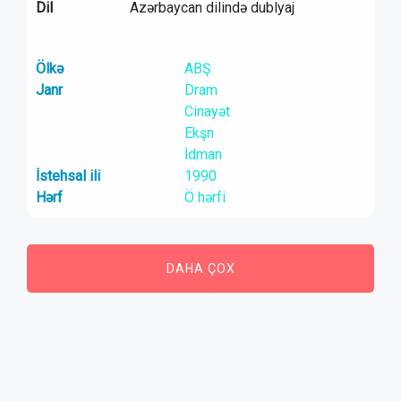
Dil
Azərbaycan dilində dublyaj
Ölkə
ABŞ
Janr
Dram
Cinayət
Ekşn
İdman
İstehsal ili
1990
Hərf
Ö hərfi
DAHA ÇOX