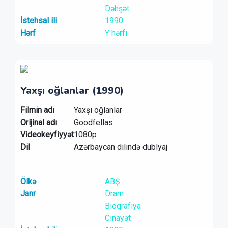
Dəhşət
İstehsal ili
1990
Hərf
Y hərfi
Yaxşı oğlanlar (1990)
Filmin adı
Yaxşı oğlanlar
Orijinal adı
Goodfellas
Videokeyfiyyət
1080p
Dil
Azərbaycan dilində dublyaj
Ölkə
ABŞ
Janr
Dram
Bioqrafiya
Cinayət