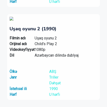
Hərf
U hərfi
Uşaq oyunu 2 (1990)
Filmin adı
Uşaq oyunu 2
Orijinal adı
Child's Play 2
Videokeyfiyyət
1080p
Dil
Azərbaycan dilində dublyaj
Ölkə
ABŞ
Janr
Triller
Dəhşət
İstehsal ili
1990
Hərf
U hərfi