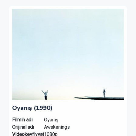
Oyanış (1990)
Filmin adı
Oyanış
Orijinal adı
Awakenings
Videokeyfiyyət
1080p