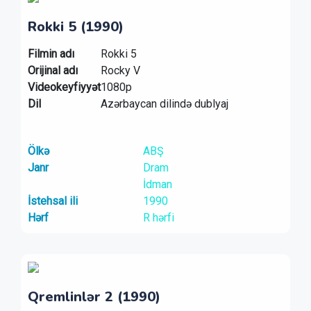
Rokki 5 (1990)
Filmin adı
Rokki 5
Orijinal adı
Rocky V
Videokeyfiyyət
1080p
Dil
Azərbaycan dilində dublyaj
Ölkə
ABŞ
Janr
Dram
İdman
İstehsal ili
1990
Hərf
R hərfi
Qremlinlər 2 (1990)