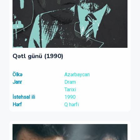
Qətl günü (1990)
Ölkə
Azərbaycan
Janr
Dram
Tarixi
İstehsal ili
1990
Hərf
Q hərfi