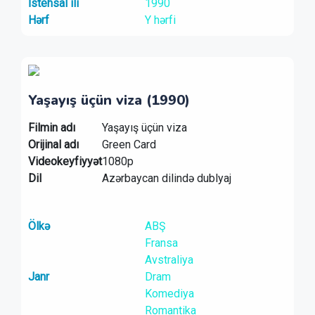
İstehsal ili
1990
Hərf
Y hərfi
Yaşayış üçün viza (1990)
Filmin adı
Yaşayış üçün viza
Orijinal adı
Green Card
Videokeyfiyyət
1080p
Dil
Azərbaycan dilində dublyaj
Ölkə
ABŞ
Fransa
Avstraliya
Janr
Dram
Komediya
Romantika