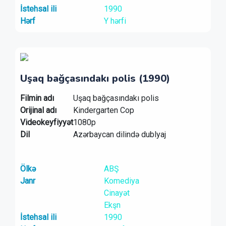
İstehsal ili
1990
Hərf
Y hərfi
Uşaq bağçasındakı polis (1990)
Filmin adı
Uşaq bağçasındakı polis
Orijinal adı
Kindergarten Cop
Videokeyfiyyət
1080p
Dil
Azərbaycan dilində dublyaj
Ölkə
ABŞ
Janr
Komediya
Cinayət
Ekşn
İstehsal ili
1990