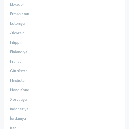
Ekvador
Ermənistan
Estoniya
Əlcəzair
Filippin
Finlandiya
Fransa
Gürcüstan
Hindistan
Honq Konq
Xorvatiya
İndoneziya
İordaniya
İran