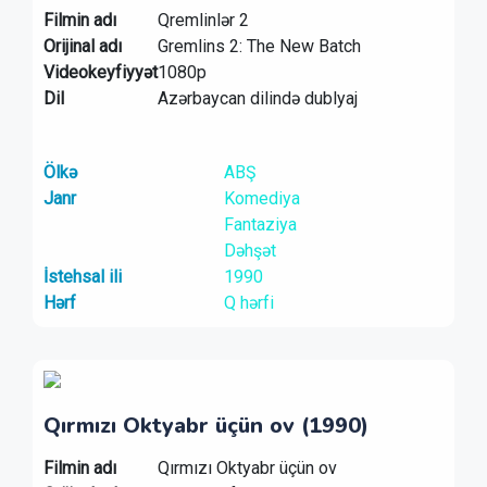
Filmin adı
Qremlinlər 2
Orijinal adı
Gremlins 2: The New Batch
Videokeyfiyyət
1080p
Dil
Azərbaycan dilində dublyaj
Ölkə
ABŞ
Janr
Komediya
Fantaziya
Dəhşət
İstehsal ili
1990
Hərf
Q hərfi
Qırmızı Oktyabr üçün ov (1990)
Filmin adı
Qırmızı Oktyabr üçün ov