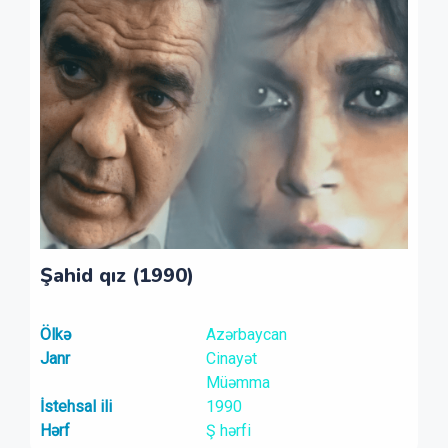
Şahid qız (1990)
Ölkə
Azərbaycan
Janr
Cinayət
Müəmma
İstehsal ili
1990
Hərf
Ş hərfi