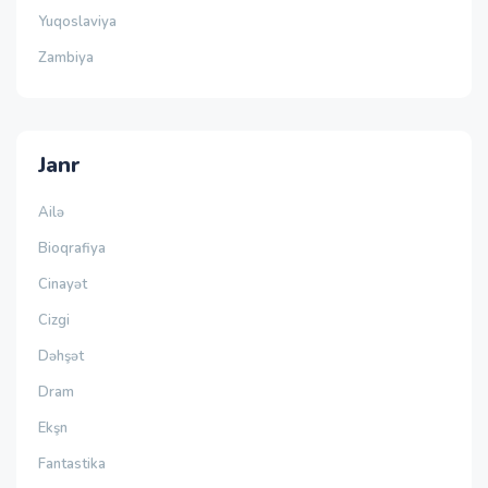
Yuqoslaviya
Zambiya
Janr
Ailə
Bioqrafiya
Cinayət
Cizgi
Dəhşət
Dram
Ekşn
Fantastika