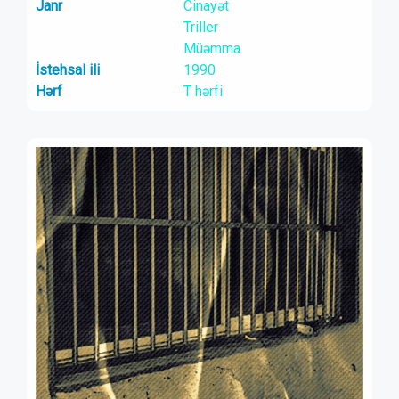
Janr
Cinayət
Triller
Müəmma
İstehsal ili
1990
Hərf
T hərfi