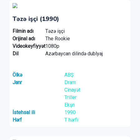
Təzə işçi (1990)
Filmin adı
Təzə işçi
Orijinal adı
The Rookie
Videokeyfiyyət
1080p
Dil
Azərbaycan dilində dublyaj
Ölkə
ABŞ
Janr
Dram
Cinayət
Triller
Ekşn
İstehsal ili
1990
Hərf
T hərfi