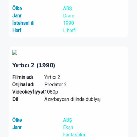
Ölkə
ABŞ
Janr
Dram
İstehsal ili
1990
Hərf
L hərfi
Yırtıcı 2 (1990)
Filmin adı
Yırtıcı 2
Orijinal adı
Predator 2
Videokeyfiyyət
1080p
Dil
Azərbaycan dilində dublyaj
Ölkə
ABŞ
Janr
Ekşn
Fantastika