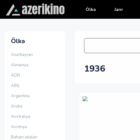
Ölkə
Janr
Ölkə
Azərbaycan
Almaniya
1936
ADR
ABŞ
Argentina
Aruba
Avstraliya
Avstriya
Baham adaları