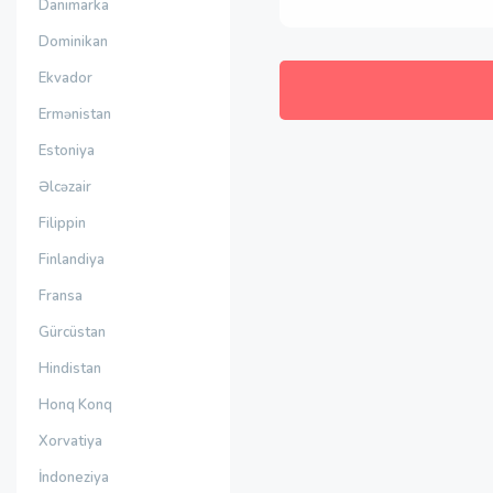
Danimarka
Dominikan
Ekvador
Ermənistan
Estoniya
Əlcəzair
Filippin
Finlandiya
Fransa
Gürcüstan
Hindistan
Honq Konq
Xorvatiya
İndoneziya