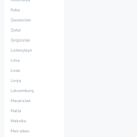
Kolumbiya
Kuba
Qazaxıstan
Qətər
Qırğızıstan
Lixtenşteyn
Litva
Livan
Liviya
Lüksemburq
Macarıstan
Malta
Meksika
Men adası