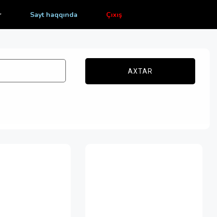
r
Sayt haqqında
Çıxış
AXTAR