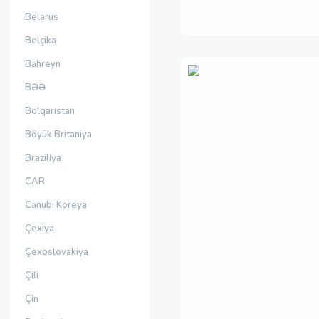
Belarus
Belçika
Bəhreyn
BƏƏ
Bolqarıstan
Böyük Britaniya
Braziliya
CAR
Cənubi Koreya
Çexiya
Çexoslovakiya
Çili
Çin