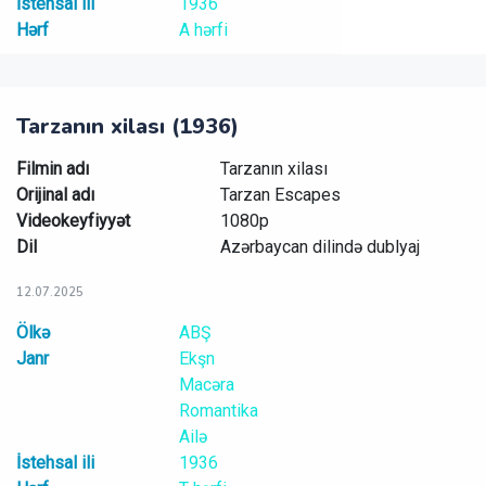
İstehsal ili
1936
Hərf
A hərfi
Tarzanın xilası (1936)
Filmin adı
Tarzanın xilası
Orijinal adı
Tarzan Escapes
Videokeyfiyyət
1080p
Dil
Azərbaycan dilində dublyaj
12.07.2025
Ölkə
ABŞ
Janr
Ekşn
Macəra
Romantika
Ailə
İstehsal ili
1936