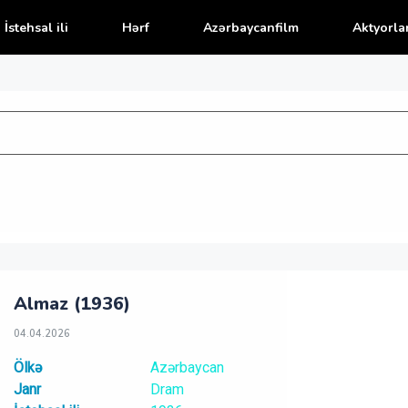
İstehsal ili
Hərf
Azərbaycanfilm
Aktyorla
Almaz (1936)
04.04.2026
Ölkə
Azərbaycan
Janr
Dram