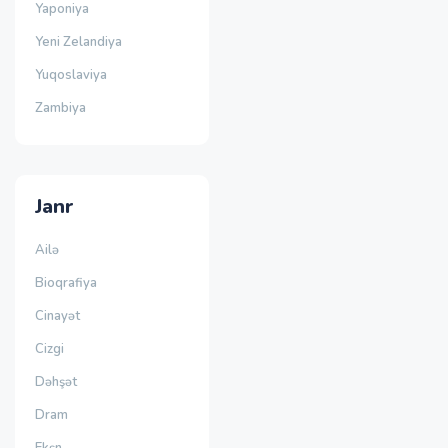
Yaponiya
Yeni Zelandiya
Yuqoslaviya
Zambiya
Janr
Ailə
Bioqrafiya
Cinayət
Cizgi
Dəhşət
Dram