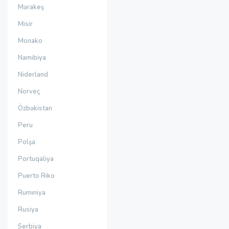
Mərakeş
Misir
Monako
Namibiya
Niderland
Norveç
Özbəkistan
Peru
Polşa
Portuqaliya
Puerto Riko
Rumıniya
Rusiya
Serbiya