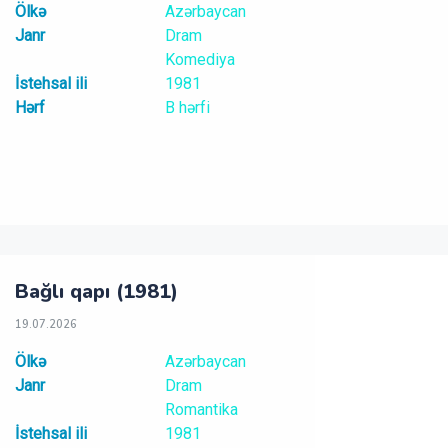
Ölkə
Azərbaycan
Janr
Dram
Komediya
İstehsal ili
1981
Hərf
B hərfi
Bağlı qapı (1981)
19.07.2026
Ölkə
Azərbaycan
Janr
Dram
Romantika
İstehsal ili
1981