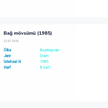
Bağ mövsümü (1985)
22.07.2026
Ölkə
Azərbaycan
Janr
Dram
İstehsal ili
1985
Hərf
B hərfi