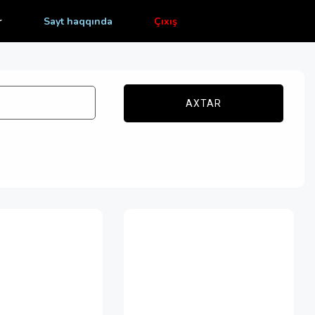
r
Sayt haqqında
Çıxış
AXTAR