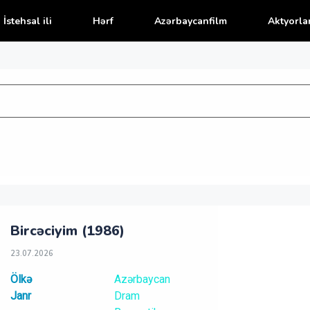
İstehsal ili
Hərf
Azərbaycanfilm
Aktyorla
Bircəciyim (1986)
23.07.2026
Ölkə
Azərbaycan
Janr
Dram