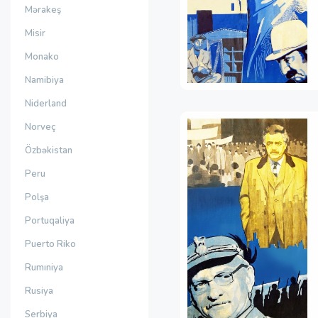
Mərakeş
Misir
Monako
Namibiya
Niderland
Norveç
Özbəkistan
Peru
Polşa
Portuqaliya
Puerto Riko
Rumıniya
Rusiya
Serbiya