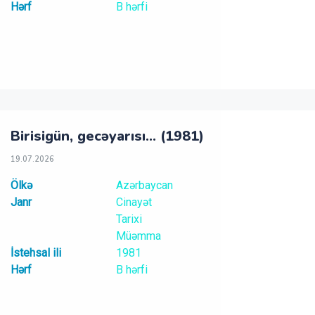
Hərf
B hərfi
Birisigün, gecəyarısı... (1981)
19.07.2026
Ölkə
Azərbaycan
Janr
Cinayət
Tarixi
Müəmma
İstehsal ili
1981
Hərf
B hərfi