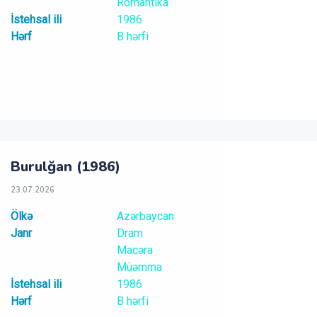
Romantika
İstehsal ili
1986
Hərf
B hərfi
Burulğan (1986)
23.07.2026
Ölkə
Azərbaycan
Janr
Dram
Macəra
Müəmma
İstehsal ili
1986
Hərf
B hərfi