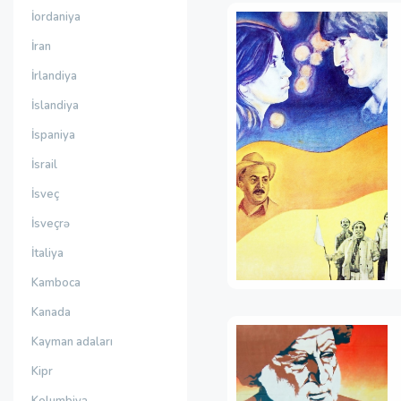
İordaniya
İran
İrlandiya
İslandiya
İspaniya
İsrail
İsveç
İsveçrə
İtaliya
Kamboca
Kanada
Kayman adaları
Kipr