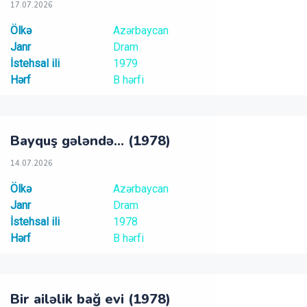
17.07.2026
Ölkə
Azərbaycan
Janr
Dram
İstehsal ili
1979
Hərf
B hərfi
Bayquş gələndə... (1978)
14.07.2026
Ölkə
Azərbaycan
Janr
Dram
İstehsal ili
1978
Hərf
B hərfi
Bir ailəlik bağ evi (1978)