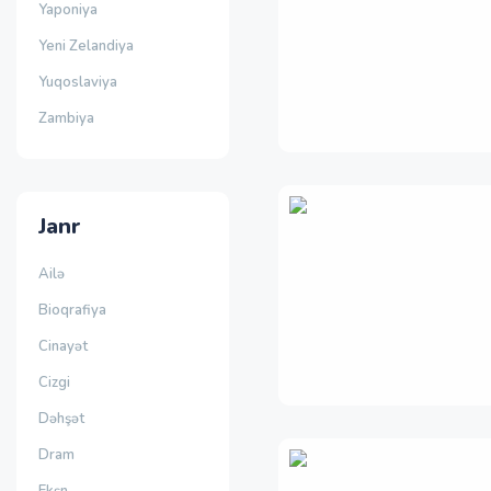
Yaponiya
Yeni Zelandiya
Yuqoslaviya
Zambiya
Janr
Ailə
Bioqrafiya
Cinayət
Cizgi
Dəhşət
Dram