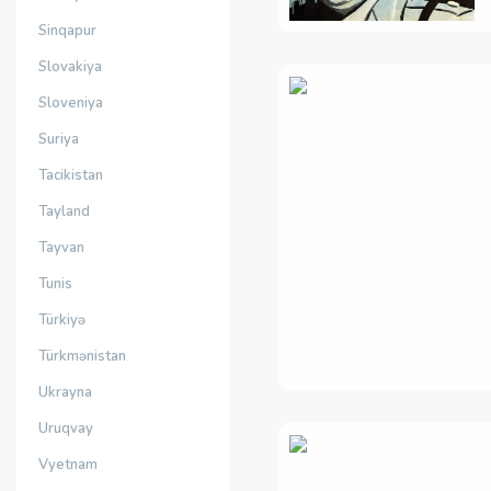
Sinqapur
Slovakiya
Sloveniya
Suriya
Tacikistan
Tayland
Tayvan
Tunis
Türkiyə
Türkmənistan
Ukrayna
Uruqvay
Vyetnam