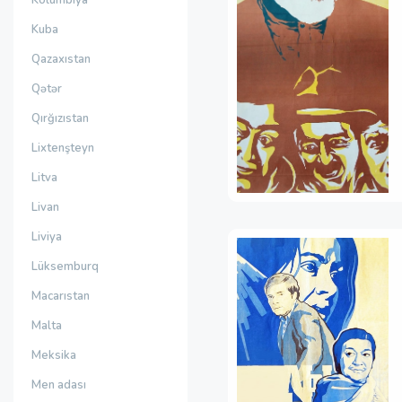
Kolumbiya
Kuba
Qazaxıstan
Qətər
Qırğızıstan
Lixtenşteyn
Litva
Livan
Liviya
Lüksemburq
Macarıstan
Malta
Meksika
Men adası