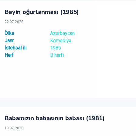
Bəyin oğurlanması (1985)
22.07.2026
Ölkə
Azərbaycan
Janr
Komediya
İstehsal ili
1985
Hərf
B hərfi
Babamızın babasının babası (1981)
19.07.2026