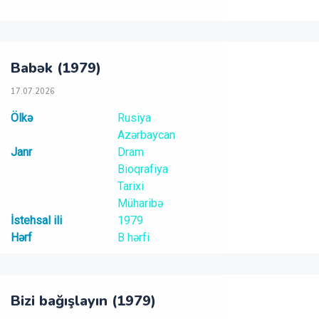
Babək (1979)
17.07.2026
Ölkə
Rusiya
Azərbaycan
Janr
Dram
Bioqrafiya
Tarixi
Müharibə
İstehsal ili
1979
Hərf
B hərfi
Bizi bağışlayın (1979)