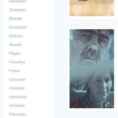
Danimarka
Dominikan
Ekvador
Ermənistan
Estoniya
Əlcəzair
Filippin
Finlandiya
Fransa
Gürcüstan
Hindistan
Honq Konq
Xorvatiya
İndoneziya