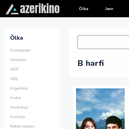
Ölkə
Janr
Ölkə
Azərbaycan
Almaniya
B hərfi
ADR
ABŞ
Argentina
Aruba
Avstraliya
Avstriya
Baham adaları