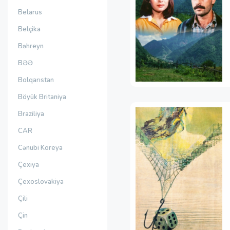
Belarus
Belçika
Bəhreyn
BƏƏ
Bolqarıstan
Böyük Britaniya
Braziliya
CAR
Cənubi Koreya
Çexiya
Çexoslovakiya
Çili
Çin