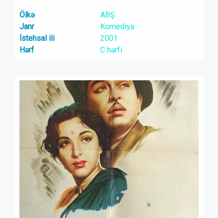
Ölkə
ABŞ
Janr
Komediya
İstehsal ili
2001
Hərf
C hərfi