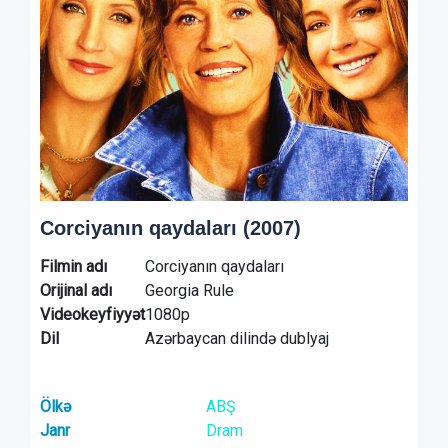
Corciyanın qaydaları (2007)
Filmin adı
Corciyanın qaydaları
Orijinal adı
Georgia Rule
Videokeyfiyyət
1080p
Dil
Azərbaycan dilində dublyaj
Ölkə
ABŞ
Janr
Dram