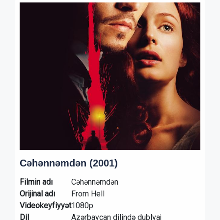
Cəhənnəmdən (2001)
Filmin adı
Cəhənnəmdən
Orijinal adı
From Hell
Videokeyfiyyət
1080p
Dil
Azərbaycan dilində dublyaj