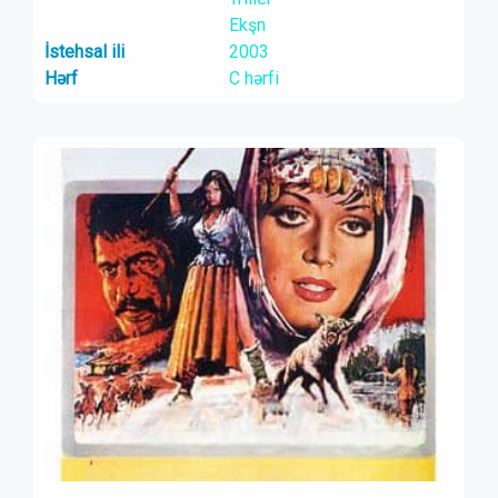
Ekşn
İstehsal ili
2003
Hərf
C hərfi