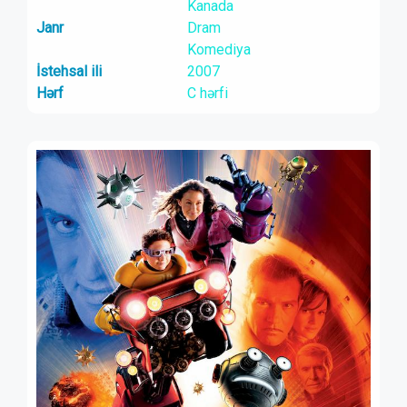
Kanada
Janr
Dram
Komediya
İstehsal ili
2007
Hərf
C hərfi