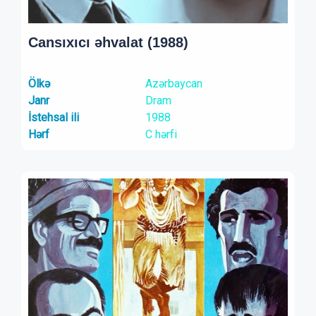
Cansıxıcı əhvalat (1988)
Ölkə
Azərbaycan
Janr
Dram
İstehsal ili
1988
Hərf
C hərfi