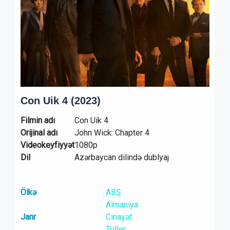
Con Uik 4 (2023)
Filmin adı
Con Uik 4
Orijinal adı
John Wick: Chapter 4
Videokeyfiyyət
1080p
Dil
Azərbaycan dilində dublyaj
Ölkə
ABŞ
Almaniya
Janr
Cinayət
Triller