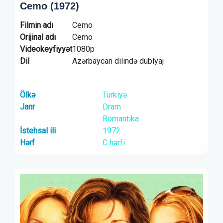
Cemo (1972)
Filmin adı
Cemo
Orijinal adı
Cemo
Videokeyfiyyət
1080p
Dil
Azərbaycan dilində dublyaj
Ölkə
Türkiyə
Janr
Dram
Romantika
İstehsal ili
1972
Hərf
C hərfi