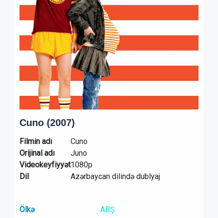
Cuno (2007)
Filmin adı
Cuno
Orijinal adı
Juno
Videokeyfiyyət
1080p
Dil
Azərbaycan dilində dublyaj
Ölkə
ABŞ