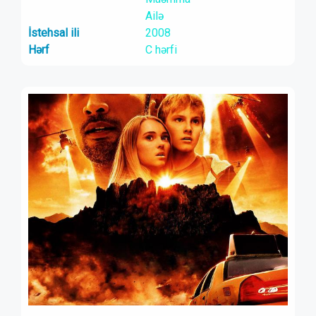
Ailə
İstehsal ili
2008
Hərf
C hərfi