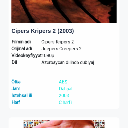
Cipers Kripers 2 (2003)
Filmin adı
Cipers Kripers 2
Orijinal adı
Jeepers Creepers 2
Videokeyfiyyət
1080p
Dil
Azərbaycan dilində dublyaj
Ölkə
ABŞ
Janr
Dəhşət
İstehsal ili
2003
Hərf
C hərfi