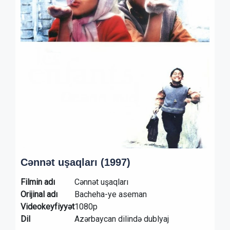
Cənnət uşaqları (1997)
Filmin adı
Cənnət uşaqları
Orijinal adı
Bacheha-ye aseman
Videokeyfiyyət
1080p
Dil
Azərbaycan dilində dublyaj