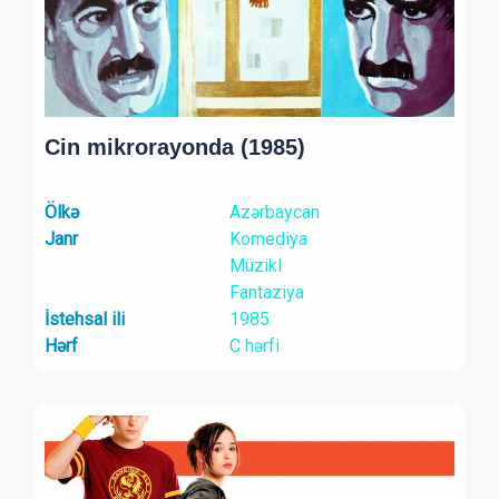
Cin mikrorayonda (1985)
Ölkə
Azərbaycan
Janr
Komediya
Müzikl
Fantaziya
İstehsal ili
1985
Hərf
C hərfi