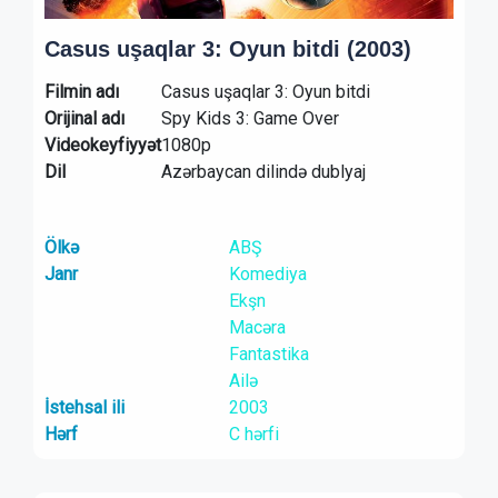
Casus uşaqlar 3: Oyun bitdi (2003)
Filmin adı
Casus uşaqlar 3: Oyun bitdi
Orijinal adı
Spy Kids 3: Game Over
Videokeyfiyyət
1080p
Dil
Azərbaycan dilində dublyaj
Ölkə
ABŞ
Janr
Komediya
Ekşn
Macəra
Fantastika
Ailə
İstehsal ili
2003
Hərf
C hərfi