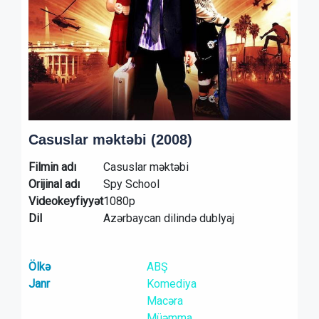
Casuslar məktəbi (2008)
Filmin adı
Casuslar məktəbi
Orijinal adı
Spy School
Videokeyfiyyət
1080p
Dil
Azərbaycan dilində dublyaj
Ölkə
ABŞ
Janr
Komediya
Macəra
Müəmma