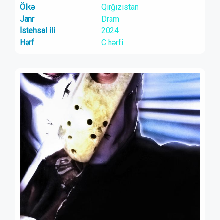
Ölkə
Qırğızıstan
Janr
Dram
İstehsal ili
2024
Hərf
C hərfi