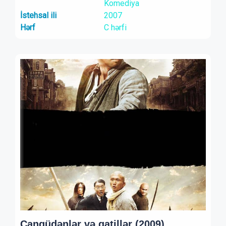
Komediya
İstehsal ili
2007
Hərf
C hərfi
Cangüdənlər və qatillər (2009)