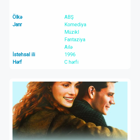
Ölkə
ABŞ
Janr
Komediya
Müzikl
Fantaziya
Ailə
İstehsal ili
1996
Hərf
C hərfi