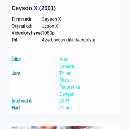
Ceyson X (2001)
Filmin adı
Ceyson X
Orijinal adı
Jason X
Videokeyfiyyət
1080p
Dil
Azərbaycan dilində dublyaj
Ölkə
ABŞ
Kanada
Janr
Triller
Ekşn
Fantastika
Dəhşət
İstehsal ili
2001
Hərf
C hərfi