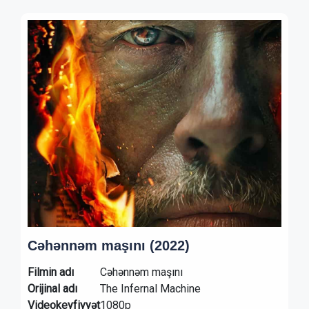
Cəhənnəm maşını (2022)
Filmin adı
Cəhənnəm maşını
Orijinal adı
The Infernal Machine
Videokeyfiyyət
1080p