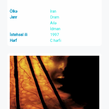
Ölkə
İran
Janr
Dram
Ailə
İdman
İstehsal ili
1997
Hərf
C hərfi