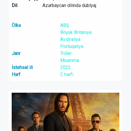
Dil
Azərbaycan dilində dublyaj
Ölkə
ABŞ
Böyük Britaniya
Avstraliya
Portuqaliya
Janr
Triller
Müəmma
İstehsal ili
2022
Hərf
C hərfi