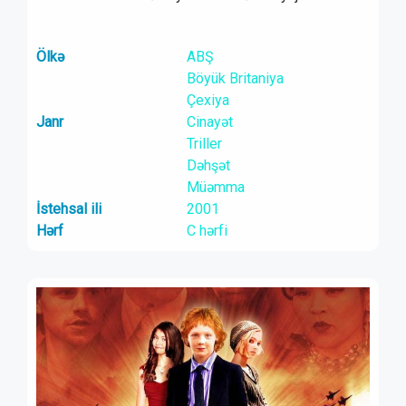
Ölkə
ABŞ
Böyük Britaniya
Çexiya
Janr
Cinayət
Triller
Dəhşət
Müəmma
İstehsal ili
2001
Hərf
C hərfi