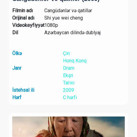
Filmin adı
Cangüdənlər və qatillər
Orijinal adı
Shi yue wei cheng
Videokeyfiyyət
1080p
Dil
Azərbaycan dilində dublyaj
Ölkə
Çin
Honq Konq
Janr
Dram
Ekşn
Tarixi
İstehsal ili
2009
Hərf
C hərfi