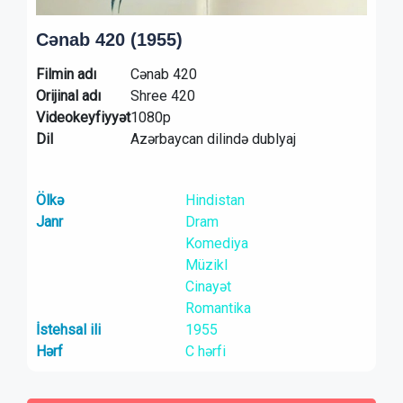
Cənab 420 (1955)
Filmin adı
Cənab 420
Orijinal adı
Shree 420
Videokeyfiyyət
1080p
Dil
Azərbaycan dilində dublyaj
Ölkə
Hindistan
Janr
Dram
Komediya
Müzikl
Cinayət
Romantika
İstehsal ili
1955
Hərf
C hərfi