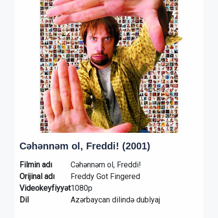
Cəhənnəm ol, Freddi! (2001)
Filmin adı
Cəhənnəm ol, Freddi!
Orijinal adı
Freddy Got Fingered
Videokeyfiyyət
1080p
Dil
Azərbaycan dilində dublyaj