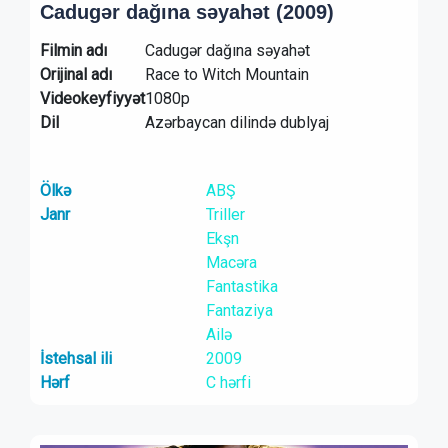
Cadugər dağına səyahət (2009)
Filmin adı
Cadugər dağına səyahət
Orijinal adı
Race to Witch Mountain
Videokeyfiyyət
1080p
Dil
Azərbaycan dilində dublyaj
Ölkə
ABŞ
Janr
Triller
Ekşn
Macəra
Fantastika
Fantaziya
Ailə
İstehsal ili
2009
Hərf
C hərfi