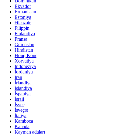
Dominikan
Ekvador
Ermənistan
Estoniya
Əlcəzair
Filippin
Finlandiya
Fransa
Gürcüstan
Hindistan
Honq Konq
Xorvatiya
İndoneziya
İordaniya
İran
İrlandiya
İslandiya
İspaniya
İsrail
İsveç
İsveçrə
İtaliya
Kamboca
Kanada
Kayman adaları