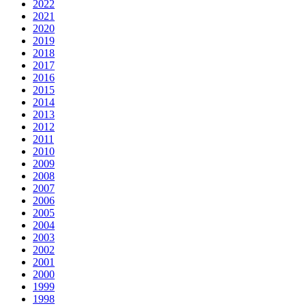
2022
2021
2020
2019
2018
2017
2016
2015
2014
2013
2012
2011
2010
2009
2008
2007
2006
2005
2004
2003
2002
2001
2000
1999
1998