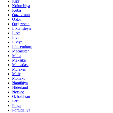
Kipr
Kolumbiya
Kuba
Qazaxıstan
Qətər
Qırğızıstan
Lixtenşteyn
Litva
Livan
Liviya
Lüksemburq
Macarıstan
Malta
Meksika
Men adası
Mərakeş
Misir
Monako
Namibiya
Niderland
Norveç
Özbəkistan
Peru
Polşa
Portuqaliya