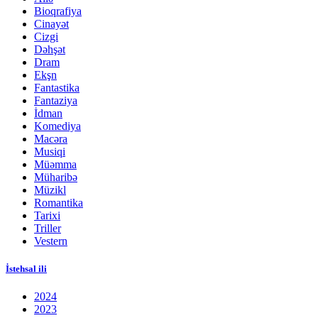
Bioqrafiya
Cinayət
Cizgi
Dəhşət
Dram
Ekşn
Fantastika
Fantaziya
İdman
Komediya
Macəra
Musiqi
Müəmma
Müharibə
Müzikl
Romantika
Tarixi
Triller
Vestern
İstehsal ili
2024
2023