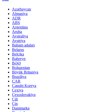
Azərbaycan
Almaniya
ADR
ABŞ
Argentina
Aruba
Avstraliya
Avstriya
Baham adaları
Belarus
Belçika
Bəhreyn
BƏƏ
Bolqarıstan
Böyük Britaniya
Braziliya
CAR
Cənubi Koreya
Çexiya
Çexoslovakiya
Çili
Çin
Danimarka