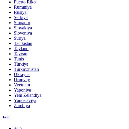
Puerto Riko
Rumıniya
Rusiya
Serbiya
Sinqapur
Slovakiya
Sloveniya
Suriya
Tacikistan
Tayland
Tayvan
Tunis
Türkiyə
Türkmənistan
Ukrayna
Uruqvay
Vyetnam
Yaponiya
Yeni Zelandiya
Yuqoslaviya
Zambiya
Janr
Ailə