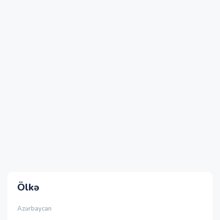
Ölkə
Azərbaycan