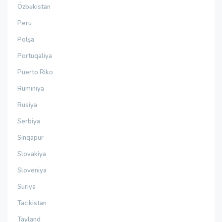
Özbəkistan
Peru
Polşa
Portuqaliya
Puerto Riko
Rumıniya
Rusiya
Serbiya
Sinqapur
Slovakiya
Sloveniya
Suriya
Tacikistan
Tayland