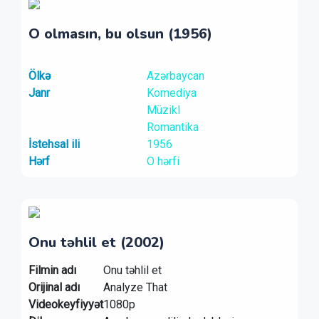
O olmasın, bu olsun (1956)
Ölkə
Azərbaycan
Janr
Komediya
Müzikl
Romantika
İstehsal ili
1956
Hərf
O hərfi
Onu təhlil et (2002)
Filmin adı
Onu təhlil et
Orijinal adı
Analyze That
Videokeyfiyyət
1080p