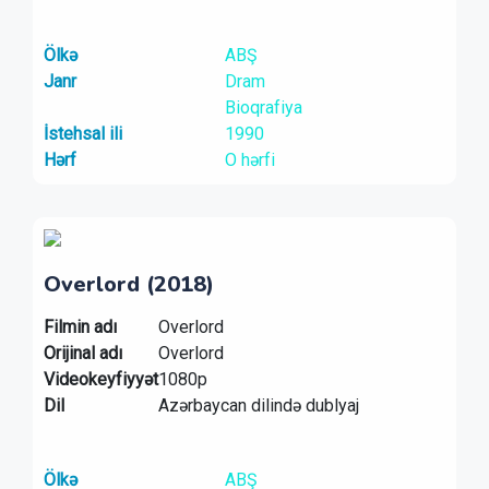
Ölkə
ABŞ
Janr
Dram
Bioqrafiya
İstehsal ili
1990
Hərf
O hərfi
Overlord (2018)
Filmin adı
Overlord
Orijinal adı
Overlord
Videokeyfiyyət
1080p
Dil
Azərbaycan dilində dublyaj
Ölkə
ABŞ