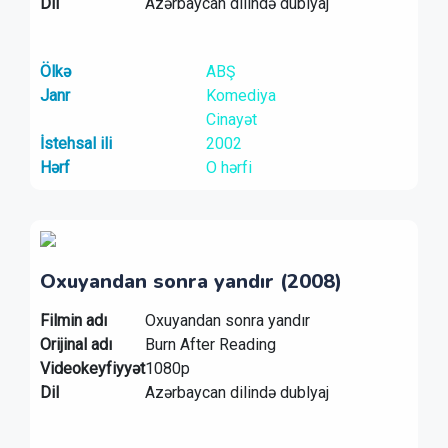
Dil
Azərbaycan dilində dublyaj
Ölkə
ABŞ
Janr
Komediya
Cinayət
İstehsal ili
2002
Hərf
O hərfi
Oxuyandan sonra yandır (2008)
Filmin adı
Oxuyandan sonra yandır
Orijinal adı
Burn After Reading
Videokeyfiyyət
1080p
Dil
Azərbaycan dilində dublyaj