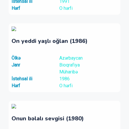
İstehsal ili
1991
Hərf
O hərfi
On yeddi yaşlı oğlan (1986)
Ölkə
Azərbaycan
Janr
Bioqrafiya
Müharibə
İstehsal ili
1986
Hərf
O hərfi
Onun bəlalı sevgisi (1980)