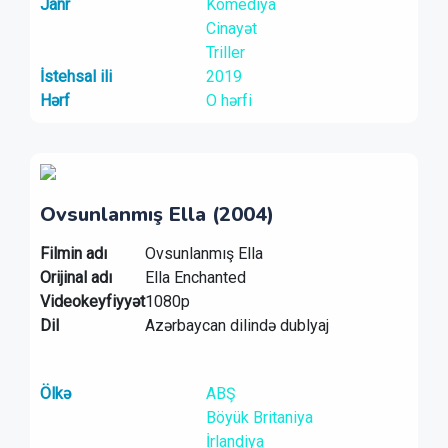
Janr
Komediya
Cinayət
Triller
İstehsal ili
2019
Hərf
O hərfi
Ovsunlanmış Ella (2004)
Filmin adı
Ovsunlanmış Ella
Orijinal adı
Ella Enchanted
Videokeyfiyyət
1080p
Dil
Azərbaycan dilində dublyaj
Ölkə
ABŞ
Böyük Britaniya
İrlandiya