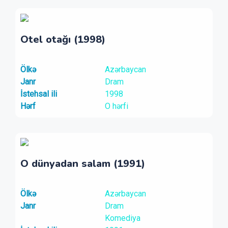
Otel otağı (1998)
Ölkə
Azərbaycan
Janr
Dram
İstehsal ili
1998
Hərf
O hərfi
O dünyadan salam (1991)
Ölkə
Azərbaycan
Janr
Dram
Komediya