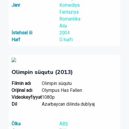
Janr
Komediya
Fantaziya
Romantika
Ailə
İstehsal ili
2004
Hərf
O hərfi
Olimpin süqutu (2013)
Filmin adı
Olimpin süqutu
Orijinal adı
Olympus Has Fallen
Videokeyfiyyət
1080p
Dil
Azərbaycan dilində dublyaj
Ölkə
ABŞ