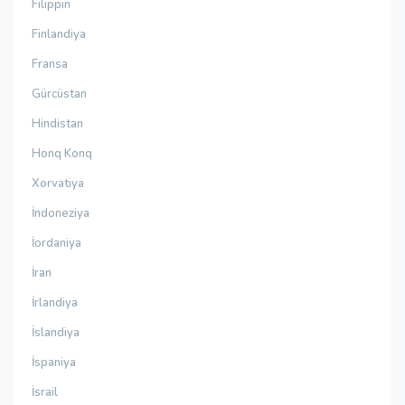
Filippin
Finlandiya
Fransa
Gürcüstan
Hindistan
Honq Konq
Xorvatiya
İndoneziya
İordaniya
İran
İrlandiya
İslandiya
İspaniya
İsrail