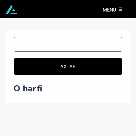
MENU
AXTAR
O hərfi