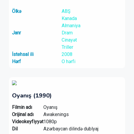
Ölkə
ABŞ
Kanada
Almaniya
Janr
Dram
Cinayət
Triller
İstehsal ili
2008
Hərf
O hərfi
Oyanış (1990)
Filmin adı
Oyanış
Orijinal adı
Awakenings
Videokeyfiyyət
1080p
Dil
Azərbaycan dilində dublyaj