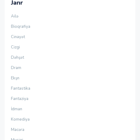
Janr
Ailə
Bioqrafiya
Cinayət
Cizgi
Dəhşət
Dram
Ekşn
Fantastika
Fantaziya
İdman
Komediya
Macəra