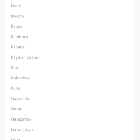
İsveç
İsveçrə
İtaliya
Kamboca
Kanada
Kayman adaları
Kipr
Kolumbiya
Kuba
Qazaxıstan
Qətər
Qırğızıstan
Lixtenşteyn