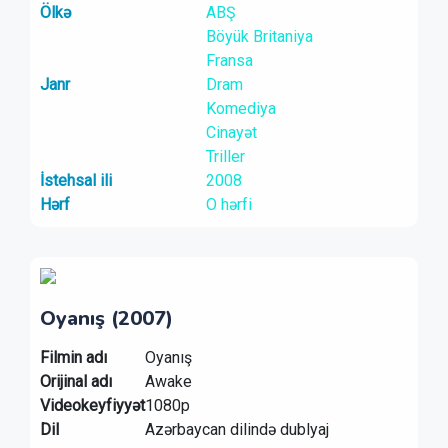
Ölkə
ABŞ
Böyük Britaniya
Fransa
Janr
Dram
Komediya
Cinayət
Triller
İstehsal ili
2008
Hərf
O hərfi
Oyanış (2007)
Filmin adı
Oyanış
Orijinal adı
Awake
Videokeyfiyyət
1080p
Dil
Azərbaycan dilində dublyaj