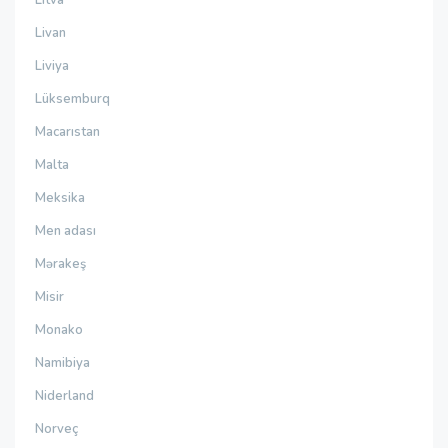
Litva
Livan
Liviya
Lüksemburq
Macarıstan
Malta
Meksika
Men adası
Mərakeş
Misir
Monako
Namibiya
Niderland
Norveç