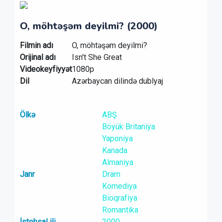
O, möhtəşəm deyilmi? (2000)
Filmin adı
O, möhtəşəm deyilmi?
Orijinal adı
Isn't She Great
Videokeyfiyyət
1080p
Dil
Azərbaycan dilində dublyaj
Ölkə
ABŞ
Böyük Britaniya
Yaponiya
Kanada
Almaniya
Janr
Dram
Komediya
Bioqrafiya
Romantika
İstehsal ili
2000