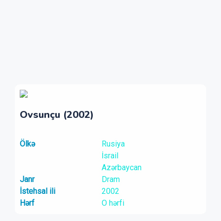
Ovsunçu (2002)
Ölkə
Rusiya
İsrail
Azərbaycan
Janr
Dram
İstehsal ili
2002
Hərf
O hərfi