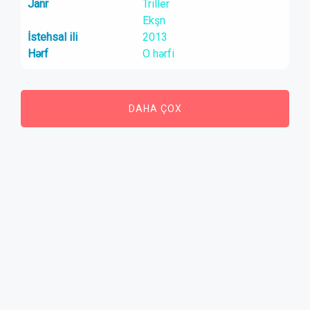
Janr
Triller
Ekşn
İstehsal ili
2013
Hərf
O hərfi
DAHA ÇOX