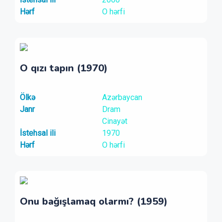
Hərf
O hərfi
O qızı tapın (1970)
Ölkə
Azərbaycan
Janr
Dram
Cinayət
İstehsal ili
1970
Hərf
O hərfi
Onu bağışlamaq olarmı? (1959)