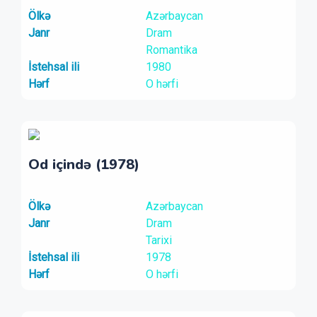
Ölkə
Azərbaycan
Janr
Dram
Romantika
İstehsal ili
1980
Hərf
O hərfi
Od içində (1978)
Ölkə
Azərbaycan
Janr
Dram
Tarixi
İstehsal ili
1978
Hərf
O hərfi