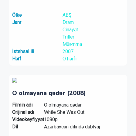
Ölkə
ABŞ
Janr
Dram
Cinayət
Triller
Müəmma
İstehsal ili
2007
Hərf
O hərfi
O olmayana qədər (2008)
Filmin adı
O olmayana qədər
Orijinal adı
While She Was Out
Videokeyfiyyət
1080p
Dil
Azərbaycan dilində dublyaj