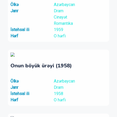
Ölkə
Azərbaycan
Janr
Dram
Cinayət
Romantika
İstehsal ili
1959
Hərf
O hərfi
Onun böyük ürəyi (1958)
Ölkə
Azərbaycan
Janr
Dram
İstehsal ili
1958
Hərf
O hərfi