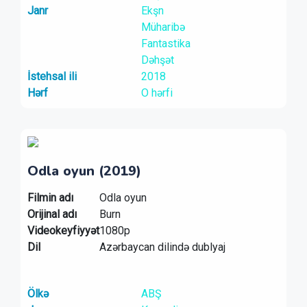
Janr
Ekşn
Müharibə
Fantastika
Dəhşət
İstehsal ili
2018
Hərf
O hərfi
Odla oyun (2019)
Filmin adı
Odla oyun
Orijinal adı
Burn
Videokeyfiyyət
1080p
Dil
Azərbaycan dilində dublyaj
Ölkə
ABŞ