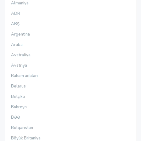
Almaniya
ADR
ABŞ
Argentina
Aruba
Avstraliya
Avstriya
Baham adaları
Belarus
Belçika
Bəhreyn
BƏƏ
Bolqarıstan
Böyük Britaniya