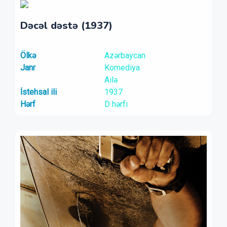
Dəcəl dəstə (1937)
Ölkə
Azərbaycan
Janr
Komediya
Ailə
İstehsal ili
1937
Hərf
D hərfi