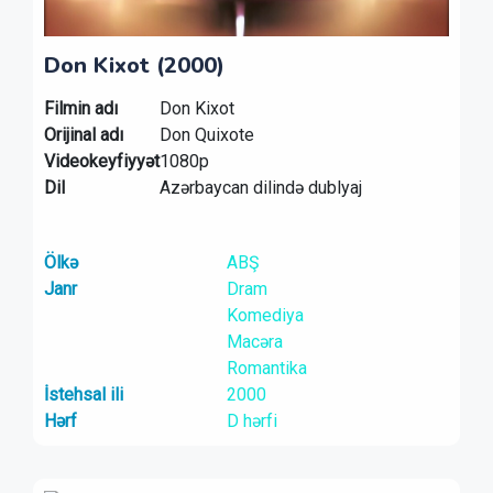
Don Kixot (2000)
Filmin adı
Don Kixot
Orijinal adı
Don Quixote
Videokeyfiyyət
1080p
Dil
Azərbaycan dilində dublyaj
Ölkə
ABŞ
Janr
Dram
Komediya
Macəra
Romantika
İstehsal ili
2000
Hərf
D hərfi