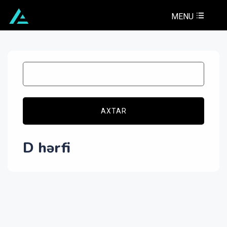
MENU
AXTAR
D hərfi