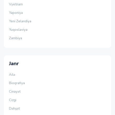
Vyetnam
Yaponiya
Yeni Zelandiya
Yuqoslaviya
Zambiya
Janr
Ailə
Bioqrafiya
Cinayət
Cizgi
Dəhşət