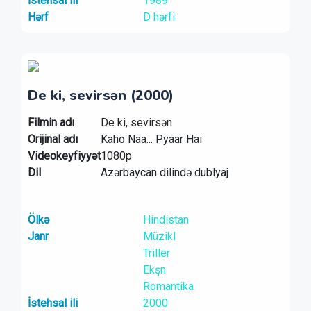
İstehsal ili
1989
Hərf
D hərfi
De ki, sevirsən (2000)
Filmin adı
De ki, sevirsən
Orijinal adı
Kaho Naa... Pyaar Hai
Videokeyfiyyət
1080p
Dil
Azərbaycan dilində dublyaj
Ölkə
Hindistan
Janr
Müzikl
Triller
Ekşn
Romantika
İstehsal ili
2000