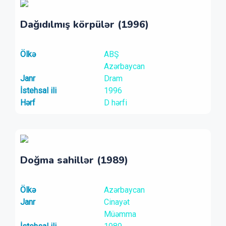
Dağıdılmış körpülər (1996)
Ölkə
ABŞ
Azərbaycan
Janr
Dram
İstehsal ili
1996
Hərf
D hərfi
Doğma sahillər (1989)
Ölkə
Azərbaycan
Janr
Cinayət
Müəmma