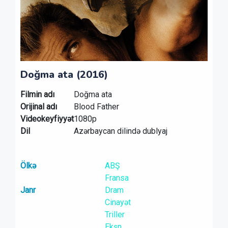
Doğma ata (2016)
Filmin adı
Doğma ata
Orijinal adı
Blood Father
Videokeyfiyyət
1080p
Dil
Azərbaycan dilində dublyaj
Ölkə
ABŞ
Fransa
Janr
Dram
Cinayət
Triller
Ekşn