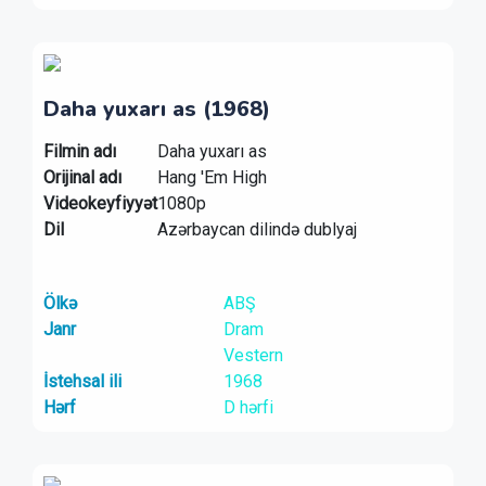
Daha yuxarı as (1968)
Filmin adı
Daha yuxarı as
Orijinal adı
Hang 'Em High
Videokeyfiyyət
1080p
Dil
Azərbaycan dilində dublyaj
Ölkə
ABŞ
Janr
Dram
Vestern
İstehsal ili
1968
Hərf
D hərfi