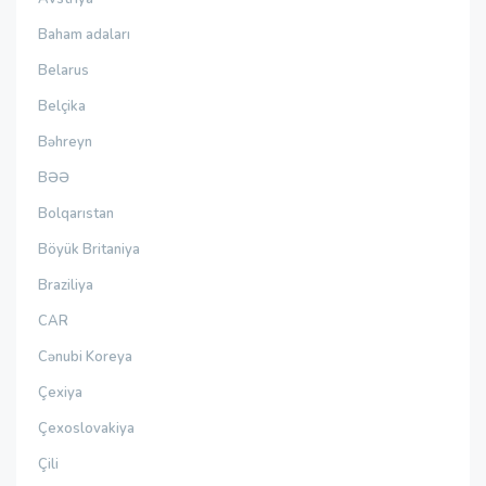
Baham adaları
Belarus
Belçika
Bəhreyn
BƏƏ
Bolqarıstan
Böyük Britaniya
Braziliya
CAR
Cənubi Koreya
Çexiya
Çexoslovakiya
Çili