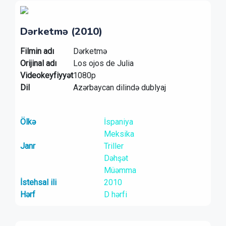
Dərketmə (2010)
Filmin adı
Dərketmə
Orijinal adı
Los ojos de Julia
Videokeyfiyyət
1080p
Dil
Azərbaycan dilində dublyaj
Ölkə
İspaniya
Meksika
Janr
Triller
Dəhşət
Müəmma
İstehsal ili
2010
Hərf
D hərfi