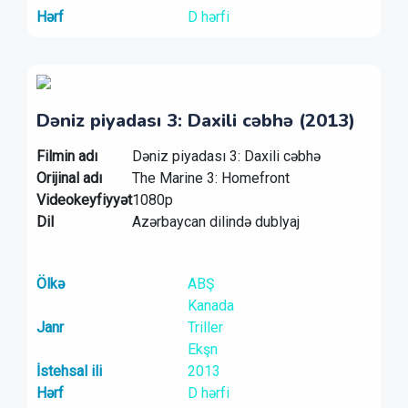
Hərf
D hərfi
Dəniz piyadası 3: Daxili cəbhə (2013)
Filmin adı
Dəniz piyadası 3: Daxili cəbhə
Orijinal adı
The Marine 3: Homefront
Videokeyfiyyət
1080p
Dil
Azərbaycan dilində dublyaj
Ölkə
ABŞ
Kanada
Janr
Triller
Ekşn
İstehsal ili
2013
Hərf
D hərfi