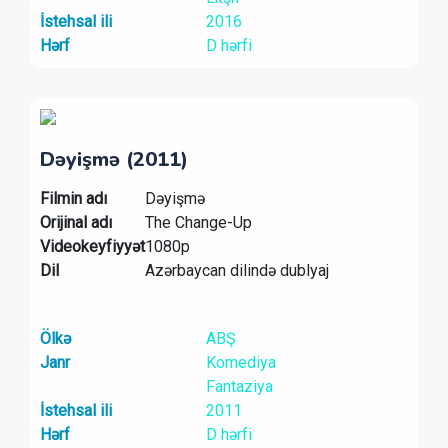
İstehsal ili
2016
Hərf
D hərfi
Dəyişmə (2011)
Filmin adı
Dəyişmə
Orijinal adı
The Change-Up
Videokeyfiyyət
1080p
Dil
Azərbaycan dilində dublyaj
Ölkə
ABŞ
Janr
Komediya
Fantaziya
İstehsal ili
2011
Hərf
D hərfi