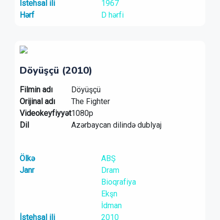
İstehsal ili
1967
Hərf
D hərfi
Döyüşçü (2010)
Filmin adı
Döyüşçü
Orijinal adı
The Fighter
Videokeyfiyyət
1080p
Dil
Azərbaycan dilində dublyaj
Ölkə
ABŞ
Janr
Dram
Bioqrafiya
Ekşn
İdman
İstehsal ili
2010