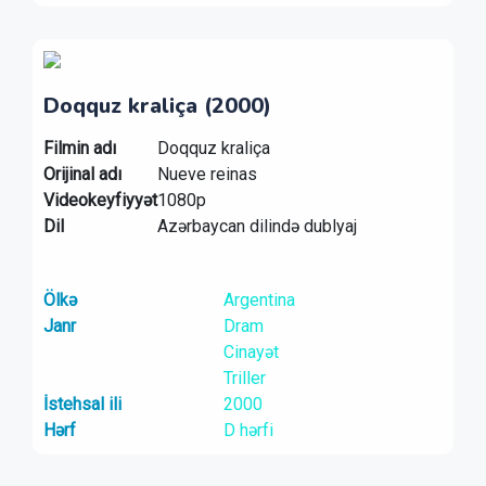
Doqquz kraliça (2000)
Filmin adı
Doqquz kraliça
Orijinal adı
Nueve reinas
Videokeyfiyyət
1080p
Dil
Azərbaycan dilində dublyaj
Ölkə
Argentina
Janr
Dram
Cinayət
Triller
İstehsal ili
2000
Hərf
D hərfi