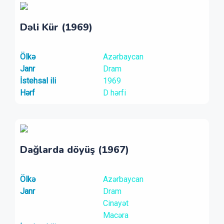
Dəli Kür (1969)
Ölkə
Azərbaycan
Janr
Dram
İstehsal ili
1969
Hərf
D hərfi
Dağlarda döyüş (1967)
Ölkə
Azərbaycan
Janr
Dram
Cinayət
Macəra