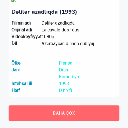
Dəlilər azadlıqda (1993)
Filmin adı
Dəlilər azadlıqda
Orijinal adı
La cavale des fous
Videokeyfiyyət
1080p
Dil
Azərbaycan dilində dublyaj
Ölkə
Fransa
Janr
Dram
Komediya
İstehsal ili
1993
Hərf
D hərfi
DAHA ÇOX