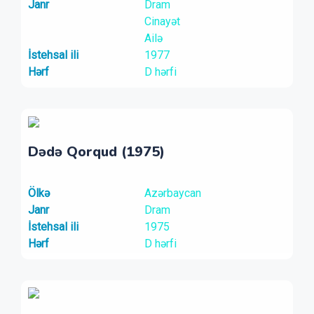
Janr
Dram
Cinayət
Ailə
İstehsal ili
1977
Hərf
D hərfi
Dədə Qorqud (1975)
Ölkə
Azərbaycan
Janr
Dram
İstehsal ili
1975
Hərf
D hərfi