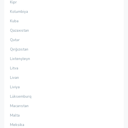
Kipr
Kolumbiya
Kuba
Qazaxıstan
Qətər
Qırğızıstan
Lixtenşteyn
Litva
Livan
Liviya
Lüksemburq
Macarıstan
Malta
Meksika