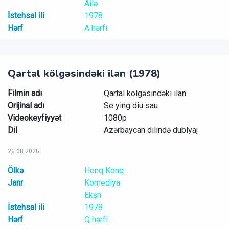
Ailə
İstehsal ili
1978
Hərf
A hərfi
Qartal kölgəsindəki ilan (1978)
Filmin adı
Qartal kölgəsindəki ilan
Orijinal adı
Se ying diu sau
Videokeyfiyyət
1080p
Dil
Azərbaycan dilində dublyaj
26.08.2025
Ölkə
Honq Konq
Janr
Komediya
Ekşn
İstehsal ili
1978
Hərf
Q hərfi