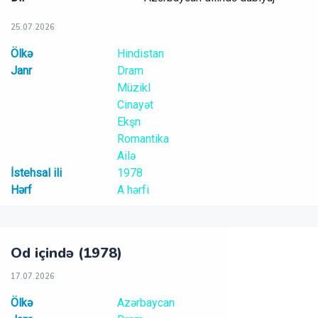
25.07.2026
Ölkə
Hindistan
Janr
Dram
Müzikl
Cinayət
Ekşn
Romantika
Ailə
İstehsal ili
1978
Hərf
A hərfi
Od içində (1978)
17.07.2026
Ölkə
Azərbaycan