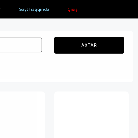
r
Sayt haqqında
Çıxış
AXTAR