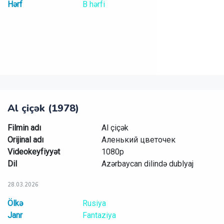
Hərf
B hərfi
Al çiçək (1978)
Filmin adı
Al çiçək
Orijinal adı
Аленький цветочек
Videokeyfiyyət
1080p
Dil
Azərbaycan dilində dublyaj
28.03.2026
Ölkə
Rusiya
Janr
Fantaziya