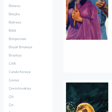
Belarus
Belçika
Bəhreyn
BƏƏ
Bolqarıstan
Böyük Britaniya
Braziliya
CAR
Cənubi Koreya
Çexiya
Çexoslovakiya
Çili
Çin