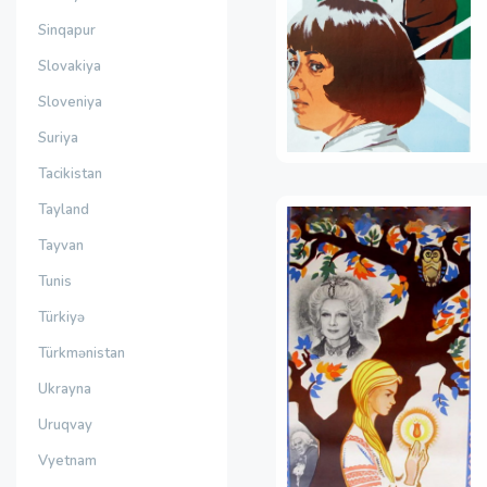
Sinqapur
Slovakiya
Sloveniya
Suriya
Tacikistan
Tayland
Tayvan
Tunis
Türkiyə
Türkmənistan
Ukrayna
Uruqvay
Vyetnam