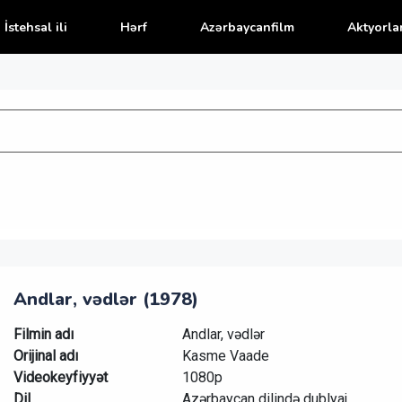
İstehsal ili
Hərf
Azərbaycanfilm
Aktyorla
Andlar, vədlər (1978)
Filmin adı
Andlar, vədlər
Orijinal adı
Kasme Vaade
Videokeyfiyyət
1080p
Dil
Azərbaycan dilində dublyaj