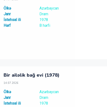
Ölkə
Azərbaycan
Janr
Dram
İstehsal ili
1978
Hərf
B hərfi
Bir ailəlik bağ evi (1978)
14.07.2026
Ölkə
Azərbaycan
Janr
Dram
İstehsal ili
1978