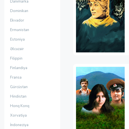
Danimarka
Dominikan
Ekvador
Ermənistan
Estoniya
Əlcəzair
Filippin
Finlandiya
Fransa
Gürcüstan
Hindistan
Honq Konq
Xorvatiya
İndoneziya