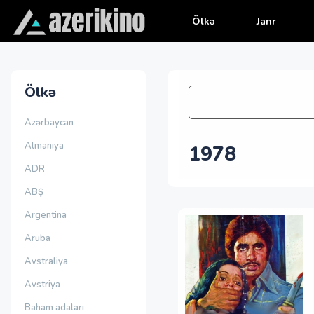
Ölkə
Janr
Ölkə
Azərbaycan
Almaniya
1978
ADR
ABŞ
Argentina
Aruba
Avstraliya
Avstriya
Baham adaları