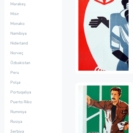
Mərakeş
Misir
Monako
Namibiya
Niderland
Norveç
Özbəkistan
Peru
Polşa
Portuqaliya
Puerto Riko
Rumıniya
Rusiya
Serbiya