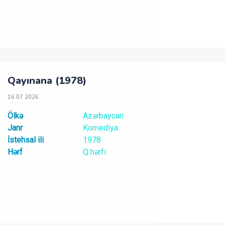
Qayınana (1978)
16.07.2026
Ölkə
Azərbaycan
Janr
Komediya
İstehsal ili
1978
Hərf
Q hərfi