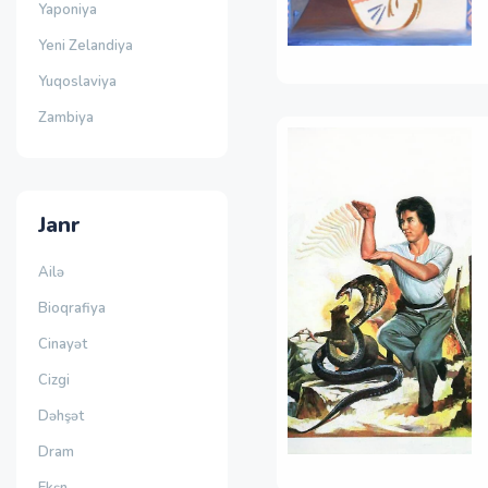
Yaponiya
Yeni Zelandiya
Yuqoslaviya
Zambiya
Janr
Ailə
Bioqrafiya
Cinayət
Cizgi
Dəhşət
Dram