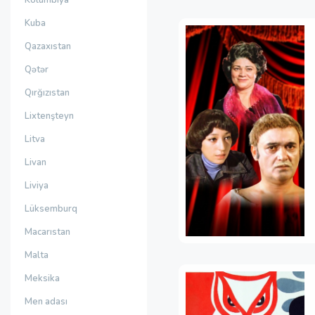
Kolumbiya
Kuba
Qazaxıstan
Qətər
Qırğızıstan
Lixtenşteyn
Litva
Livan
Liviya
Lüksemburq
Macarıstan
Malta
Meksika
Men adası