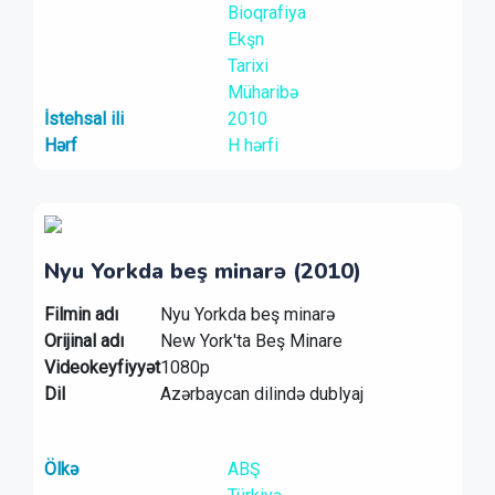
Bioqrafiya
Ekşn
Tarixi
Müharibə
İstehsal ili
2010
Hərf
H hərfi
Nyu Yorkda beş minarə (2010)
Filmin adı
Nyu Yorkda beş minarə
Orijinal adı
New York'ta Beş Minare
Videokeyfiyyət
1080p
Dil
Azərbaycan dilində dublyaj
Ölkə
ABŞ