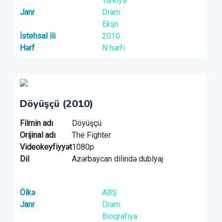
Türkiyə
Janr
Dram
Ekşn
İstehsal ili
2010
Hərf
N hərfi
Döyüşçü (2010)
Filmin adı
Döyüşçü
Orijinal adı
The Fighter
Videokeyfiyyət
1080p
Dil
Azərbaycan dilində dublyaj
Ölkə
ABŞ
Janr
Dram
Bioqrafiya