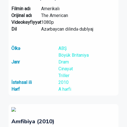
Filmin adı
Amerikalı
Orijinal adı
The American
Videokeyfiyyət
1080p
Dil
Azərbaycan dilində dublyaj
Ölkə
ABŞ
Böyük Britaniya
Janr
Dram
Cinayət
Triller
İstehsal ili
2010
Hərf
A hərfi
Amfibiya (2010)