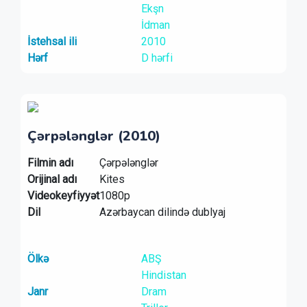
Ekşn
İdman
İstehsal ili
2010
Hərf
D hərfi
Çərpələnglər (2010)
Filmin adı
Çərpələnglər
Orijinal adı
Kites
Videokeyfiyyət
1080p
Dil
Azərbaycan dilində dublyaj
Ölkə
ABŞ
Hindistan
Janr
Dram