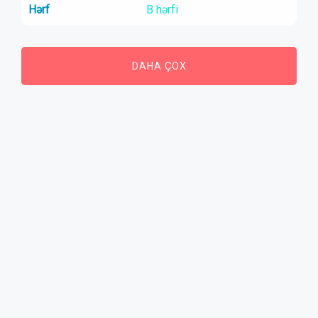
Hərf
B hərfi
DAHA ÇOX