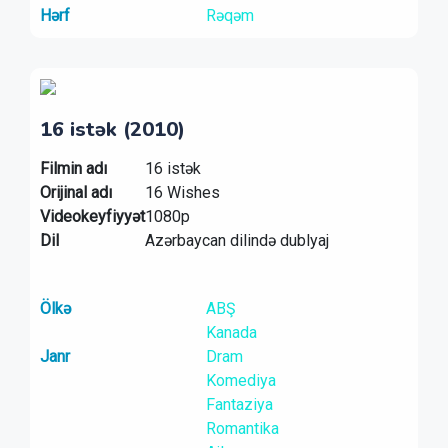
Hərf
Rəqəm
16 istək (2010)
Filmin adı
16 istək
Orijinal adı
16 Wishes
Videokeyfiyyət
1080p
Dil
Azərbaycan dilində dublyaj
Ölkə
ABŞ
Kanada
Janr
Dram
Komediya
Fantaziya
Romantika