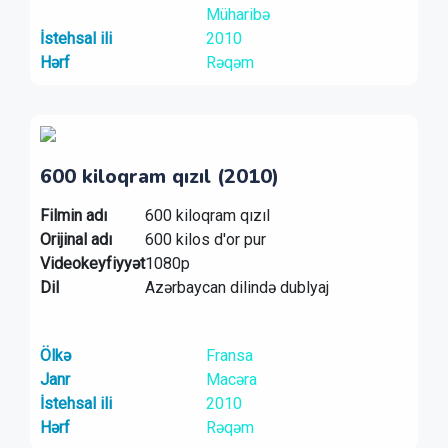
Müharibə
İstehsal ili
2010
Hərf
Rəqəm
600 kiloqram qızıl (2010)
Filmin adı
600 kiloqram qızıl
Orijinal adı
600 kilos d'or pur
Videokeyfiyyət
1080p
Dil
Azərbaycan dilində dublyaj
Ölkə
Fransa
Janr
Macəra
İstehsal ili
2010
Hərf
Rəqəm