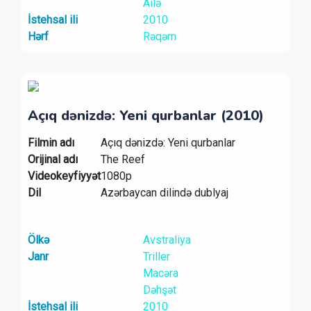
Ailə
İstehsal ili
2010
Hərf
Rəqəm
Açıq dənizdə: Yeni qurbanlar (2010)
Filmin adı
Açıq dənizdə: Yeni qurbanlar
Orijinal adı
The Reef
Videokeyfiyyət
1080p
Dil
Azərbaycan dilində dublyaj
Ölkə
Avstraliya
Janr
Triller
Macəra
Dəhşət
İstehsal ili
2010