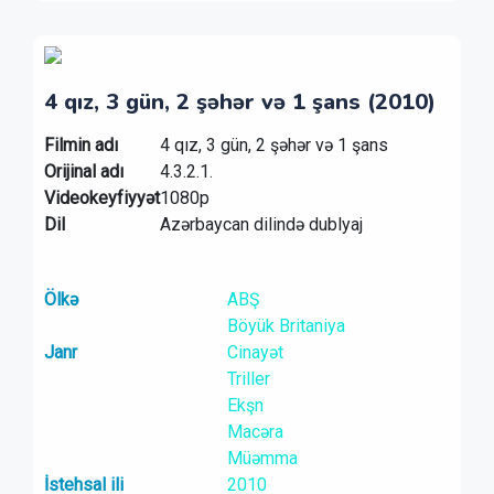
4 qız, 3 gün, 2 şəhər və 1 şans (2010)
Filmin adı
4 qız, 3 gün, 2 şəhər və 1 şans
Orijinal adı
4.3.2.1.
Videokeyfiyyət
1080p
Dil
Azərbaycan dilində dublyaj
Ölkə
ABŞ
Böyük Britaniya
Janr
Cinayət
Triller
Ekşn
Macəra
Müəmma
İstehsal ili
2010