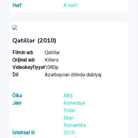
Hərf
A hərfi
Qatillər (2010)
Filmin adı
Qatillər
Orijinal adı
Killers
Videokeyfiyyət
1080p
Dil
Azərbaycan dilində dublyaj
Ölkə
ABŞ
Janr
Komediya
Triller
Ekşn
Romantika
İstehsal ili
2010