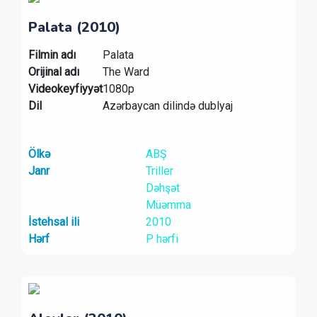
Palata (2010)
Filmin adı
Palata
Orijinal adı
The Ward
Videokeyfiyyət
1080p
Dil
Azərbaycan dilində dublyaj
Ölkə
ABŞ
Janr
Triller
Dəhşət
Müəmma
İstehsal ili
2010
Hərf
P hərfi