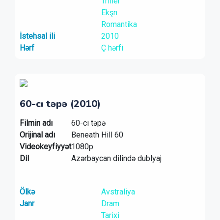
Triller
Ekşn
Romantika
İstehsal ili
2010
Hərf
Ç hərfi
60-cı təpə (2010)
Filmin adı
60-cı təpə
Orijinal adı
Beneath Hill 60
Videokeyfiyyət
1080p
Dil
Azərbaycan dilində dublyaj
Ölkə
Avstraliya
Janr
Dram
Tarixi