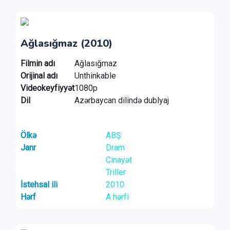
Ağlasığmaz (2010)
Filmin adı
Ağlasığmaz
Orijinal adı
Unthinkable
Videokeyfiyyət
1080p
Dil
Azərbaycan dilində dublyaj
Ölkə
ABŞ
Janr
Dram
Cinayət
Triller
İstehsal ili
2010
Hərf
A hərfi