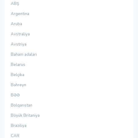
ABŞ
Argentina
Aruba
Avstraliya
Avstriya
Baham adaları
Belarus
Belçika
Bəhreyn
BƏƏ
Bolqarıstan
Böyük Britaniya
Braziliya
CAR