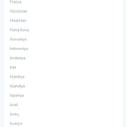
Fransa
Gürcüstan
Hindistan
Honq Konq
Xorvatiya
İndoneziya
İordaniya
İran
İrlandiya
İslandiya
İspaniya
İsrail
İsveç
İsveçrə