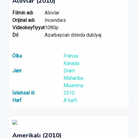
Alovlar (2010)
Filmin adı
Alovlar
Orijinal adı
Incendies
Videokeyfiyyət
1080p
Dil
Azərbaycan dilində dublyaj
Ölkə
Fransa
Kanada
Janr
Dram
Müharibə
Müəmma
İstehsal ili
2010
Hərf
A hərfi
Amerikalı (2010)