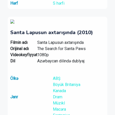
Hərf
S hərfi
Santa Lapusun axtarışında (2010)
Filmin adı
Santa Lapusun axtarışında
Orijinal adı
The Search for Santa Paws
Videokeyfiyyət
1080p
Dil
Azərbaycan dilində dublyaj
Ölkə
ABŞ
Böyük Britaniya
Kanada
Janr
Dram
Müzikl
Macəra