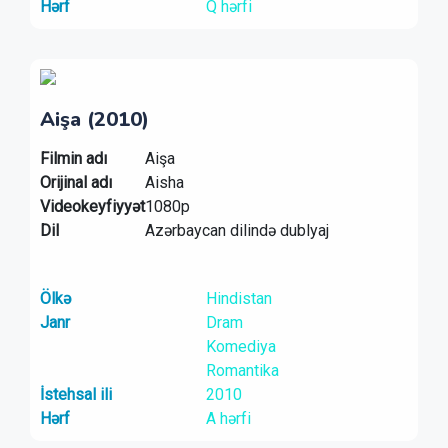
Hərf
Q hərfi
Aişa (2010)
Filmin adı
Aişa
Orijinal adı
Aisha
Videokeyfiyyət
1080p
Dil
Azərbaycan dilində dublyaj
Ölkə
Hindistan
Janr
Dram
Komediya
Romantika
İstehsal ili
2010
Hərf
A hərfi