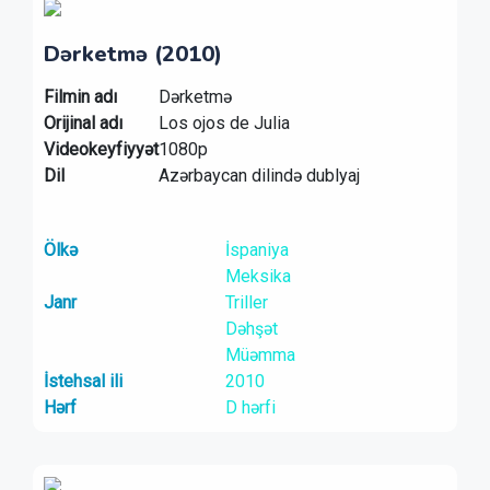
Dərketmə (2010)
Filmin adı
Dərketmə
Orijinal adı
Los ojos de Julia
Videokeyfiyyət
1080p
Dil
Azərbaycan dilində dublyaj
Ölkə
İspaniya
Meksika
Janr
Triller
Dəhşət
Müəmma
İstehsal ili
2010
Hərf
D hərfi