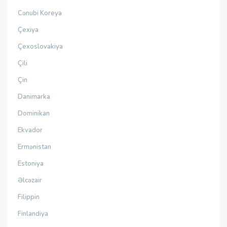
Cənubi Koreya
Çexiya
Çexoslovakiya
Çili
Çin
Danimarka
Dominikan
Ekvador
Ermənistan
Estoniya
Əlcəzair
Filippin
Finlandiya