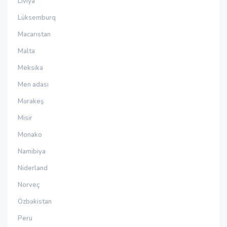
Liviya
Lüksemburq
Macarıstan
Malta
Meksika
Men adası
Mərakeş
Misir
Monako
Namibiya
Niderland
Norveç
Özbəkistan
Peru