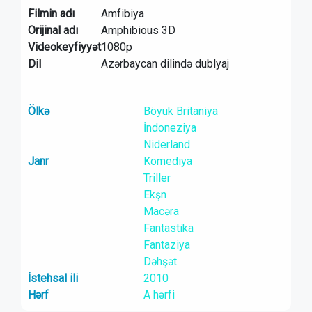
Filmin adı
Amfibiya
Orijinal adı
Amphibious 3D
Videokeyfiyyət
1080p
Dil
Azərbaycan dilində dublyaj
Ölkə
Böyük Britaniya
İndoneziya
Niderland
Janr
Komediya
Triller
Ekşn
Macəra
Fantastika
Fantaziya
Dəhşət
İstehsal ili
2010
Hərf
A hərfi