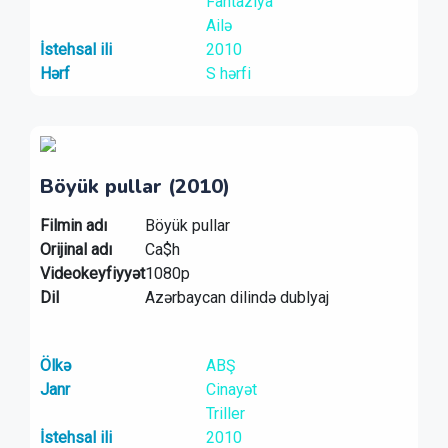
Fantaziya
Ailə
İstehsal ili
2010
Hərf
S hərfi
Böyük pullar (2010)
Filmin adı
Böyük pullar
Orijinal adı
Ca$h
Videokeyfiyyət
1080p
Dil
Azərbaycan dilində dublyaj
Ölkə
ABŞ
Janr
Cinayət
Triller
İstehsal ili
2010