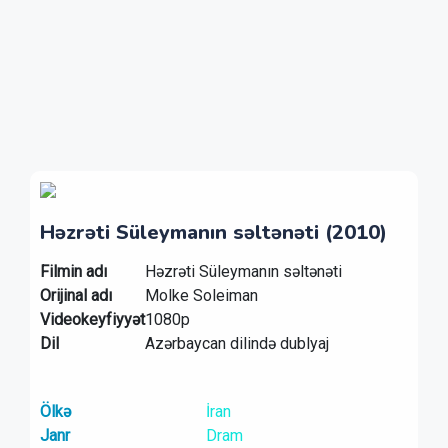
Həzrəti Süleymanın səltənəti (2010)
Filmin adı
Həzrəti Süleymanın səltənəti
Orijinal adı
Molke Soleiman
Videokeyfiyyət
1080p
Dil
Azərbaycan dilində dublyaj
Ölkə
İran
Janr
Dram