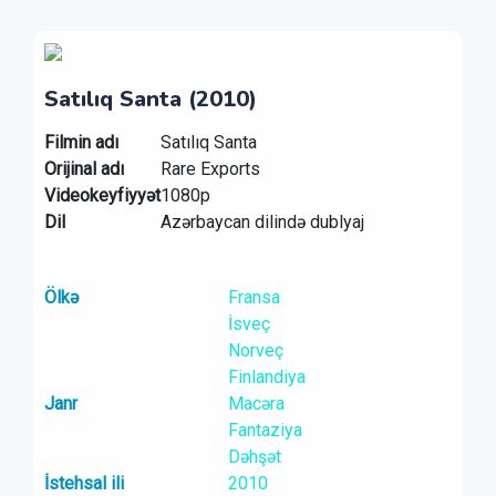
Satılıq Santa (2010)
Filmin adı
Satılıq Santa
Orijinal adı
Rare Exports
Videokeyfiyyət
1080p
Dil
Azərbaycan dilində dublyaj
Ölkə
Fransa
İsveç
Norveç
Finlandiya
Janr
Macəra
Fantaziya
Dəhşət
İstehsal ili
2010