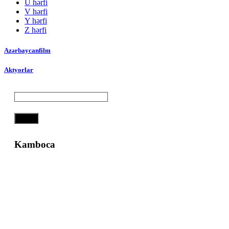
Ü hərfi
V hərfi
Y hərfi
Z hərfi
Azərbaycanfilm
Aktyorlar
Axtar
Kamboca