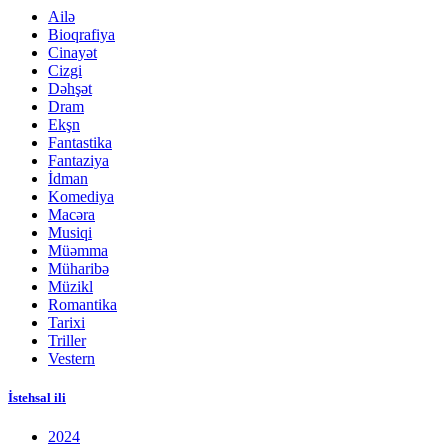
Ailə
Bioqrafiya
Cinayət
Cizgi
Dəhşət
Dram
Ekşn
Fantastika
Fantaziya
İdman
Komediya
Macəra
Musiqi
Müəmma
Müharibə
Müzikl
Romantika
Tarixi
Triller
Vestern
İstehsal ili
2024