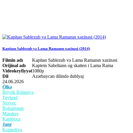
Kapitan Sablezub və Lama Ramanın xəzinəsi (2014)
Filmin adı
Kapitan Sablezub və Lama Ramanın xəzinəsi
Orijinal adı
Kaptein Sabeltann og skatten i Lama Rama
Videokeyfiyyət
1080p
Dil
Azərbaycan dilində dublyaj
24.06.2026
Ölkə
Böyük Britaniya
Tayland
Norveç
Bolqarıstan
Mərakeş
Kamboca
Janr
Komediya