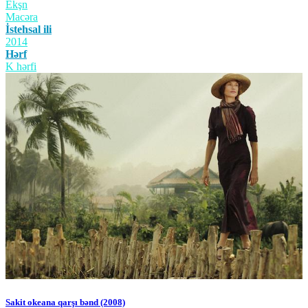
Ekşn
Macəra
İstehsal ili
2014
Hərf
K hərfi
Sakit okeana qarşı bənd (2008)