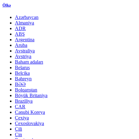
Ölkə
Azərbaycan
Almaniya
ADR
ABŞ
Argentina
Aruba
Avstraliya
Avstriya
Baham adaları
Belarus
Belçika
Bəhreyn
BƏƏ
Bolqarıstan
Böyük Britaniya
Braziliya
CAR
Cənubi Koreya
Çexiya
Çexoslovakiya
Çili
Çin