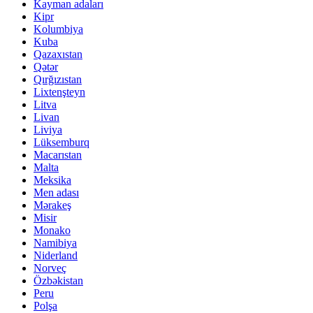
Kayman adaları
Kipr
Kolumbiya
Kuba
Qazaxıstan
Qətər
Qırğızıstan
Lixtenşteyn
Litva
Livan
Liviya
Lüksemburq
Macarıstan
Malta
Meksika
Men adası
Mərakeş
Misir
Monako
Namibiya
Niderland
Norveç
Özbəkistan
Peru
Polşa