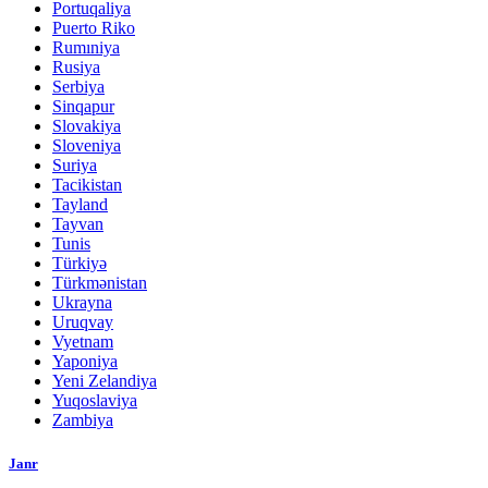
Portuqaliya
Puerto Riko
Rumıniya
Rusiya
Serbiya
Sinqapur
Slovakiya
Sloveniya
Suriya
Tacikistan
Tayland
Tayvan
Tunis
Türkiyə
Türkmənistan
Ukrayna
Uruqvay
Vyetnam
Yaponiya
Yeni Zelandiya
Yuqoslaviya
Zambiya
Janr