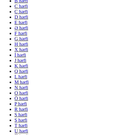
B hərfi
C hərfi
Ç hərfi
D hərfi
E hərfi
Ə hərfi
F hərfi
G hərfi
H hərfi
X hərfi
İ hərfi
J hərfi
K hərfi
Q hərfi
L hərfi
M hərfi
N hərfi
O hərfi
Ö hərfi
P hərfi
R hərfi
S hərfi
Ş hərfi
T hərfi
U hərfi