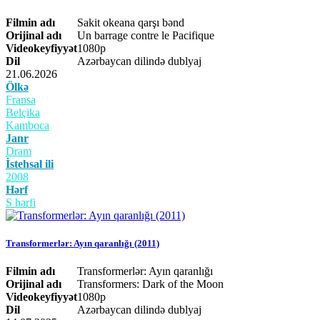
Filmin adı
Sakit okeana qarşı bənd
Orijinal adı
Un barrage contre le Pacifique
Videokeyfiyyət
1080p
Dil
Azərbaycan dilində dublyaj
21.06.2026
Ölkə
Fransa
Belçika
Kamboca
Janr
Dram
İstehsal ili
2008
Hərf
S hərfi
Transformerlər: Ayın qaranlığı (2011)
Filmin adı
Transformerlər: Ayın qaranlığı
Orijinal adı
Transformers: Dark of the Moon
Videokeyfiyyət
1080p
Dil
Azərbaycan dilində dublyaj