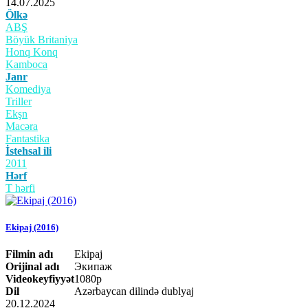
14.07.2025
Ölkə
ABŞ
Böyük Britaniya
Honq Konq
Kamboca
Janr
Komediya
Triller
Ekşn
Macəra
Fantastika
İstehsal ili
2011
Hərf
T hərfi
Ekipaj (2016)
Filmin adı
Ekipaj
Orijinal adı
Экипаж
Videokeyfiyyət
1080p
Dil
Azərbaycan dilində dublyaj
20.12.2024