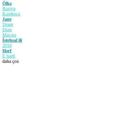
Ölkə
Rusiya
Kamboca
Janr
Dram
Ekşn
Macəra
İstehsal ili
2016
Hərf
E hərfi
daha çox