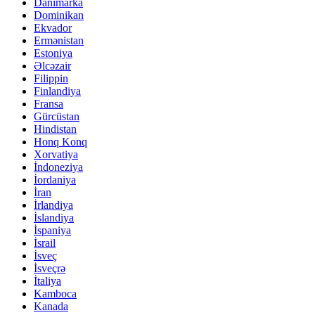
Danimarka
Dominikan
Ekvador
Ermənistan
Estoniya
Əlcəzair
Filippin
Finlandiya
Fransa
Gürcüstan
Hindistan
Honq Konq
Xorvatiya
İndoneziya
İordaniya
İran
İrlandiya
İslandiya
İspaniya
İsrail
İsveç
İsveçrə
İtaliya
Kamboca
Kanada