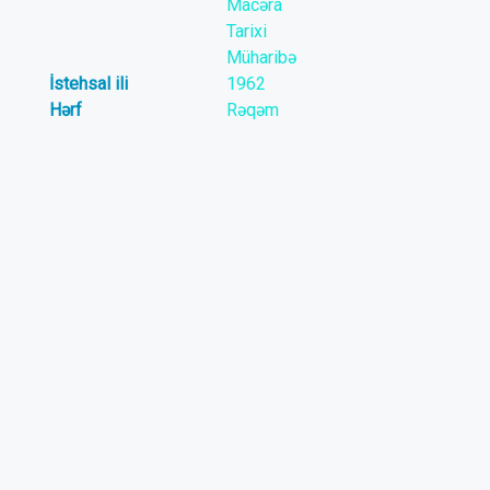
Macəra
Tarixi
Müharibə
İstehsal ili
1962
Hərf
Rəqəm