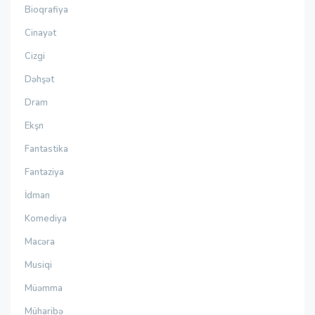
Bioqrafiya
Cinayət
Cizgi
Dəhşət
Dram
Ekşn
Fantastika
Fantaziya
İdman
Komediya
Macəra
Musiqi
Müəmma
Müharibə