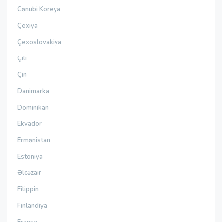
Cənubi Koreya
Çexiya
Çexoslovakiya
Çili
Çin
Danimarka
Dominikan
Ekvador
Ermənistan
Estoniya
Əlcəzair
Filippin
Finlandiya