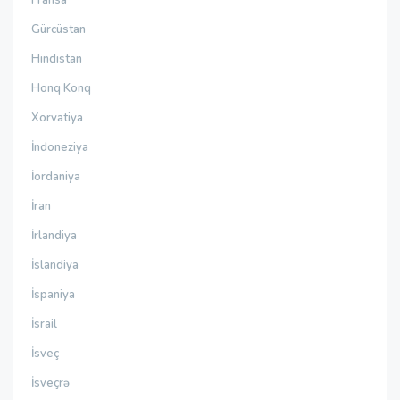
Fransa
Gürcüstan
Hindistan
Honq Konq
Xorvatiya
İndoneziya
İordaniya
İran
İrlandiya
İslandiya
İspaniya
İsrail
İsveç
İsveçrə