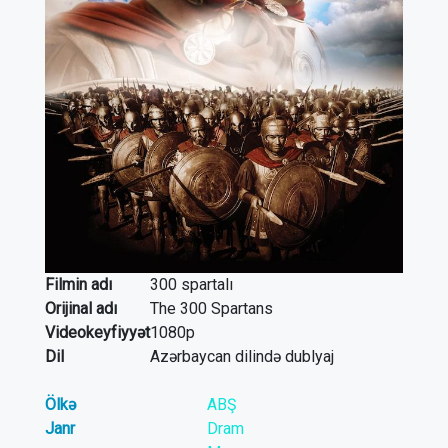
Filmin adı
300 spartalı
Orijinal adı
The 300 Spartans
Videokeyfiyyət
1080p
Dil
Azərbaycan dilində dublyaj
Ölkə
ABŞ
Janr
Dram