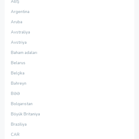
ABŞ
Argentina
Aruba
Avstraliya
Avstriya
Baham adaları
Belarus
Belçika
Bəhreyn
BƏƏ
Bolqarıstan
Böyük Britaniya
Braziliya
CAR