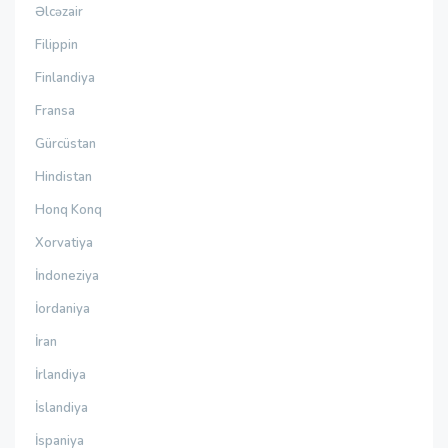
Əlcəzair
Filippin
Finlandiya
Fransa
Gürcüstan
Hindistan
Honq Konq
Xorvatiya
İndoneziya
İordaniya
İran
İrlandiya
İslandiya
İspaniya