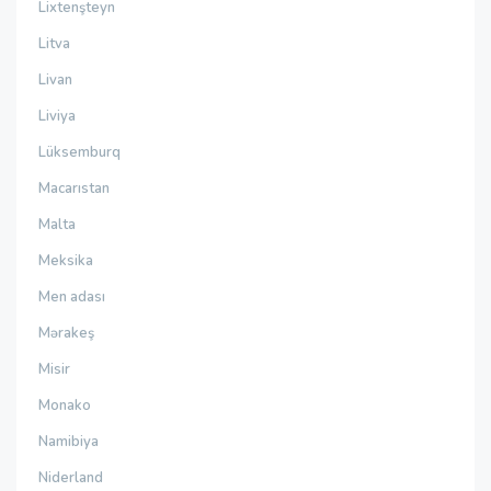
Lixtenşteyn
Litva
Livan
Liviya
Lüksemburq
Macarıstan
Malta
Meksika
Men adası
Mərakeş
Misir
Monako
Namibiya
Niderland