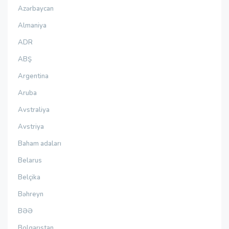
Azərbaycan
Almaniya
ADR
ABŞ
Argentina
Aruba
Avstraliya
Avstriya
Baham adaları
Belarus
Belçika
Bəhreyn
BƏƏ
Bolqarıstan