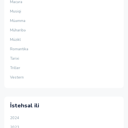
Macəra
Musiqi
Müəmma
Müharibə
Müzikl
Romantika
Tarixi
Triller
Vestern
İstehsal ili
2024
2023