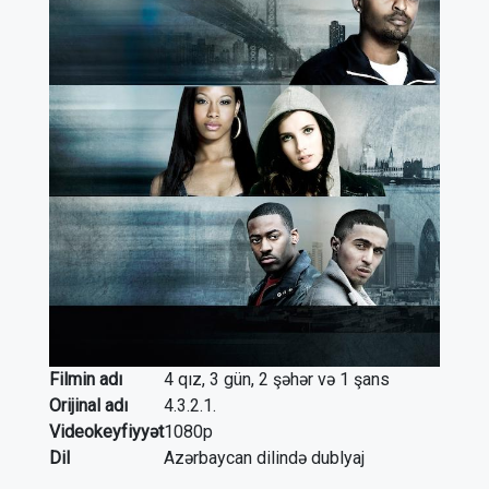
Filmin adı
4 qız, 3 gün, 2 şəhər və 1 şans
Orijinal adı
4.3.2.1.
Videokeyfiyyət
1080p
Dil
Azərbaycan dilində dublyaj