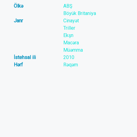
Ölkə
ABŞ
Böyük Britaniya
Janr
Cinayət
Triller
Ekşn
Macəra
Müəmma
İstehsal ili
2010
Hərf
Rəqəm