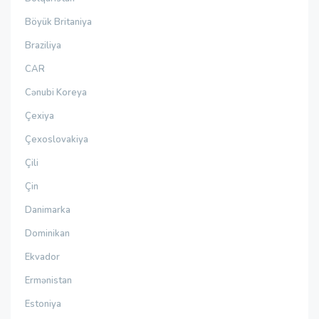
Böyük Britaniya
Braziliya
CAR
Cənubi Koreya
Çexiya
Çexoslovakiya
Çili
Çin
Danimarka
Dominikan
Ekvador
Ermənistan
Estoniya