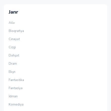
Janr
Ailə
Bioqrafiya
Cinayət
Cizgi
Dəhşət
Dram
Ekşn
Fantastika
Fantaziya
İdman
Komediya