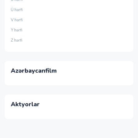
Ü hərfi
V hərfi
Y hərfi
Z hərfi
Azərbaycanfilm
Aktyorlar