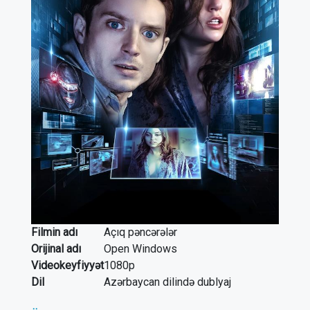
Filmin adı
Açıq pəncərələr
Orijinal adı
Open Windows
Videokeyfiyyət
1080p
Dil
Azərbaycan dilində dublyaj