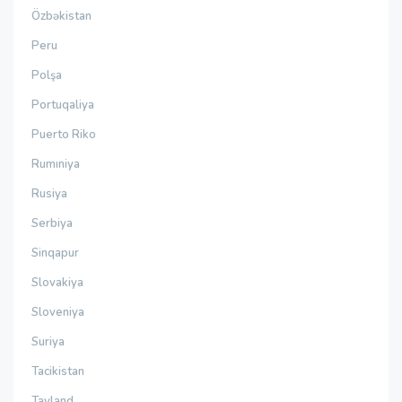
Özbəkistan
Peru
Polşa
Portuqaliya
Puerto Riko
Rumıniya
Rusiya
Serbiya
Sinqapur
Slovakiya
Sloveniya
Suriya
Tacikistan
Tayland