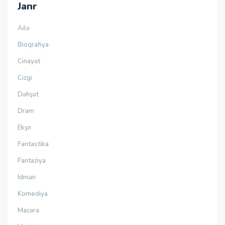
Janr
Ailə
Bioqrafiya
Cinayət
Cizgi
Dəhşət
Dram
Ekşn
Fantastika
Fantaziya
İdman
Komediya
Macəra