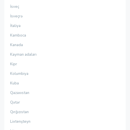
İsveç
İsveçrə
İtaliya
Kamboca
Kanada
Kayman adaları
Kipr
Kolumbiya
Kuba
Qazaxıstan
Qətər
Qırğızıstan
Lixtenşteyn