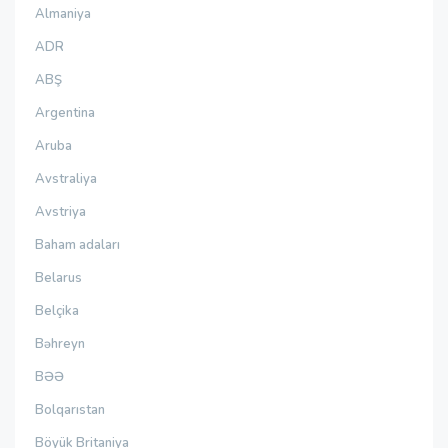
Almaniya
ADR
ABŞ
Argentina
Aruba
Avstraliya
Avstriya
Baham adaları
Belarus
Belçika
Bəhreyn
BƏƏ
Bolqarıstan
Böyük Britaniya