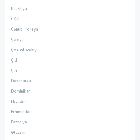
Braziliya
CAR
Cənubi Koreya
Çexiya
Çexoslovakiya
Çili
Çin
Danimarka
Dominikan
Ekvador
Ermənistan
Estoniya
Əlcəzair