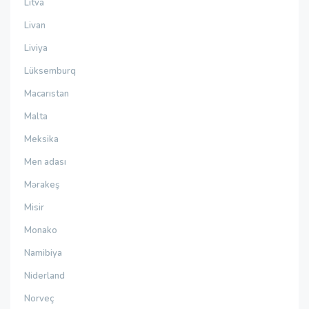
Litva
Livan
Liviya
Lüksemburq
Macarıstan
Malta
Meksika
Men adası
Mərakeş
Misir
Monako
Namibiya
Niderland
Norveç