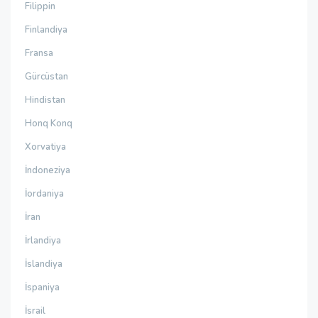
Filippin
Finlandiya
Fransa
Gürcüstan
Hindistan
Honq Konq
Xorvatiya
İndoneziya
İordaniya
İran
İrlandiya
İslandiya
İspaniya
İsrail