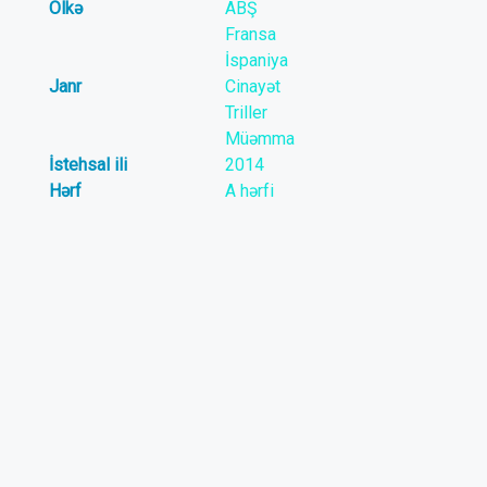
Ölkə
ABŞ
Fransa
İspaniya
Janr
Cinayət
Triller
Müəmma
İstehsal ili
2014
Hərf
A hərfi