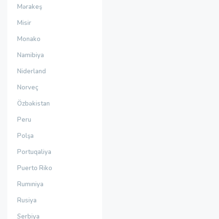
Mərakeş
Misir
Monako
Namibiya
Niderland
Norveç
Özbəkistan
Peru
Polşa
Portuqaliya
Puerto Riko
Rumıniya
Rusiya
Serbiya