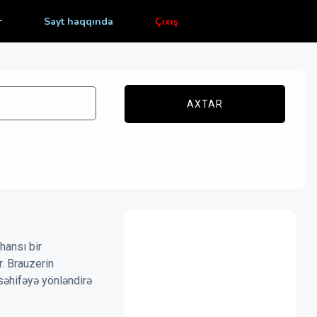
r
Sayt haqqında
Çıxış
AXTAR
hansı bir
r. Brauzerin
səhifəyə yönləndirə