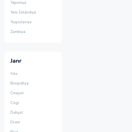
Yaponiya
Yeni Zelandiya
Yuqoslaviya
Zambiya
Janr
Ailə
Bioqrafiya
Cinayət
Cizgi
Dəhşət
Dram