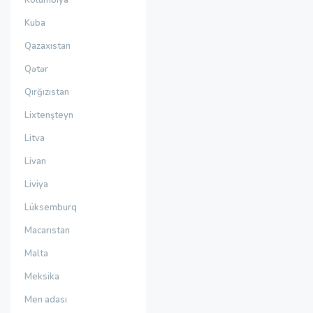
Kolumbiya
Kuba
Qazaxıstan
Qətər
Qırğızıstan
Lixtenşteyn
Litva
Livan
Liviya
Lüksemburq
Macarıstan
Malta
Meksika
Men adası