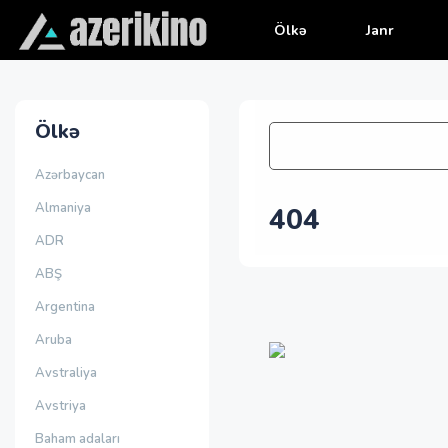
Ölkə
Janr
Ölkə
Azərbaycan
Almaniya
404
ADR
ABŞ
Argentina
Aruba
Avstraliya
Avstriya
Baham adaları