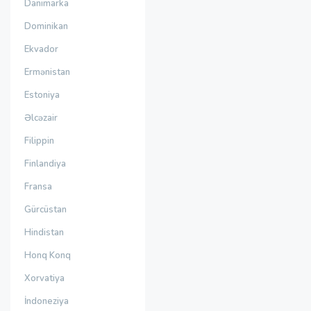
Danimarka
Dominikan
Ekvador
Ermənistan
Estoniya
Əlcəzair
Filippin
Finlandiya
Fransa
Gürcüstan
Hindistan
Honq Konq
Xorvatiya
İndoneziya