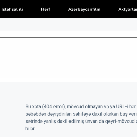
İstehsal ili
Hərf
Azərbaycanfilm
Aktyorla
Bu xəta (404 error), mövcud olmayan və ya URL-i hər 
səbəbdən dəyişdirilən səhifəyə daxil olarkən baş veri
sətrində yanlış daxil edilmiş ünvan da qeyri-mövcud 
bilər.