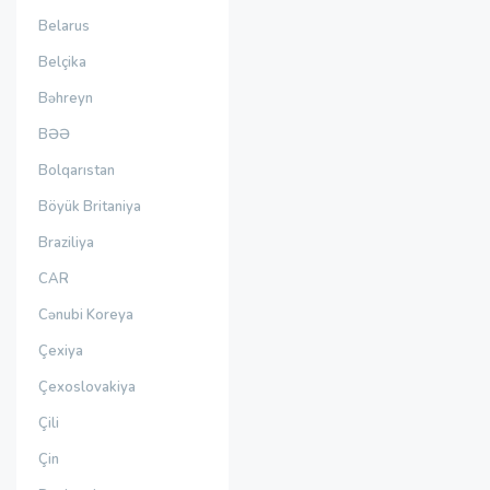
Belarus
Belçika
Bəhreyn
BƏƏ
Bolqarıstan
Böyük Britaniya
Braziliya
CAR
Cənubi Koreya
Çexiya
Çexoslovakiya
Çili
Çin