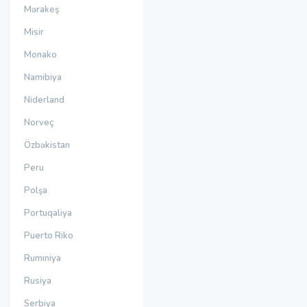
Mərakeş
Misir
Monako
Namibiya
Niderland
Norveç
Özbəkistan
Peru
Polşa
Portuqaliya
Puerto Riko
Rumıniya
Rusiya
Serbiya