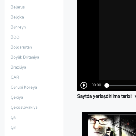
Belarus
Belçika
Bəhreyn
BƏƏ
Bolqarıstan
Böyük Britaniya
Braziliya
CAR
Cənubi Koreya
Saytda yerləşdirilmə tarixi:
1
Çexiya
Çexoslovakiya
Çili
Çin