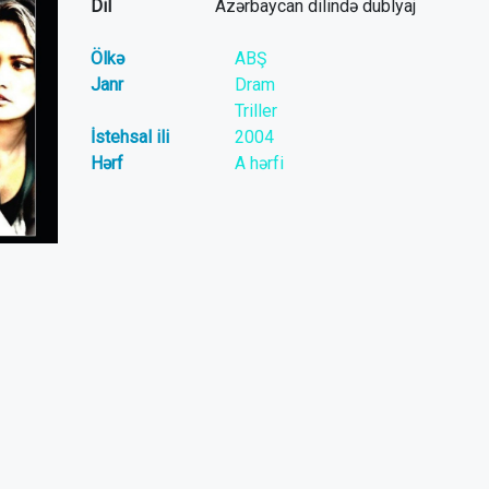
Dil
Azərbaycan dilində dublyaj
Ölkə
ABŞ
Janr
Dram
Triller
İstehsal ili
2004
Hərf
A hərfi