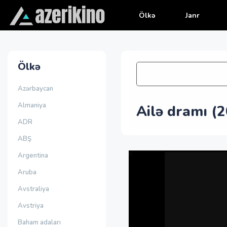
Ölkə
Janr
Ölkə
Azərbaycan
Almaniya
Ailə dramı (
ADR
ABŞ
Argentina
Aruba
Avstraliya
Avstriya
Baham adaları