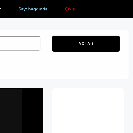
r
Sayt haqqında
Çıxış
AXTAR