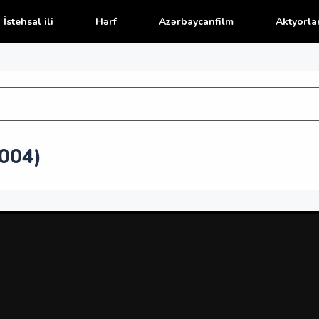
İstehsal ili
Hərf
Azərbaycanfilm
Aktyorla
2004)