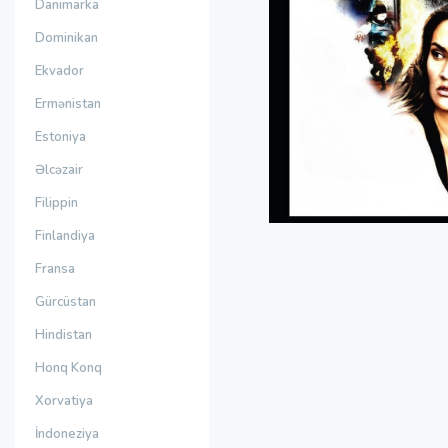
Danimarka
Dominikan
Ekvador
Ermənistan
Estoniya
Əlcəzair
Filippin
Finlandiya
Fransa
Gürcüstan
Hindistan
Honq Konq
Xorvatiya
İndoneziya