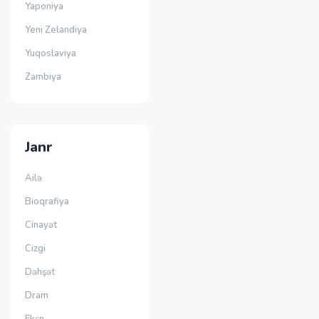
Yaponiya
Yeni Zelandiya
Yuqoslaviya
Zambiya
Janr
Ailə
Bioqrafiya
Cinayət
Cizgi
Dəhşət
Dram