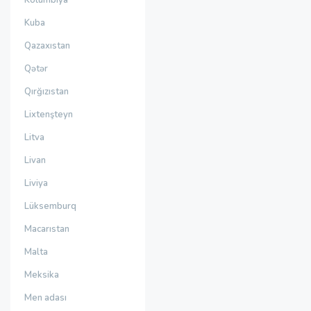
Kolumbiya
Kuba
Qazaxıstan
Qətər
Qırğızıstan
Lixtenşteyn
Litva
Livan
Liviya
Lüksemburq
Macarıstan
Malta
Meksika
Men adası