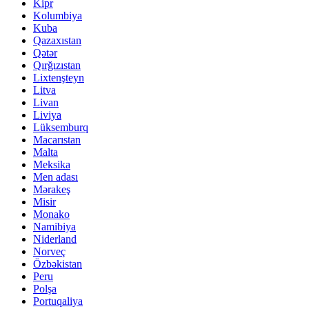
Kipr
Kolumbiya
Kuba
Qazaxıstan
Qətər
Qırğızıstan
Lixtenşteyn
Litva
Livan
Liviya
Lüksemburq
Macarıstan
Malta
Meksika
Men adası
Mərakeş
Misir
Monako
Namibiya
Niderland
Norveç
Özbəkistan
Peru
Polşa
Portuqaliya