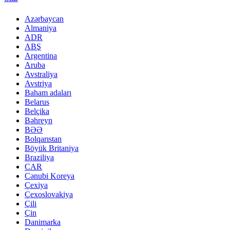
Azərbaycan
Almaniya
ADR
ABŞ
Argentina
Aruba
Avstraliya
Avstriya
Baham adaları
Belarus
Belçika
Bəhreyn
BƏƏ
Bolqarıstan
Böyük Britaniya
Braziliya
CAR
Cənubi Koreya
Çexiya
Çexoslovakiya
Çili
Çin
Danimarka