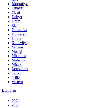
Bioqrafiya
Cinayət
Cizgi
Dəhşət
Dram
Ekşn
Fantastika
Fantaziya
İdman
Komediya
Macəra
Musiqi
Müəmma
Müharibə
Müzikl
Romantika
Tarixi
Triller
Vestern
İstehsal ili
2024
2023