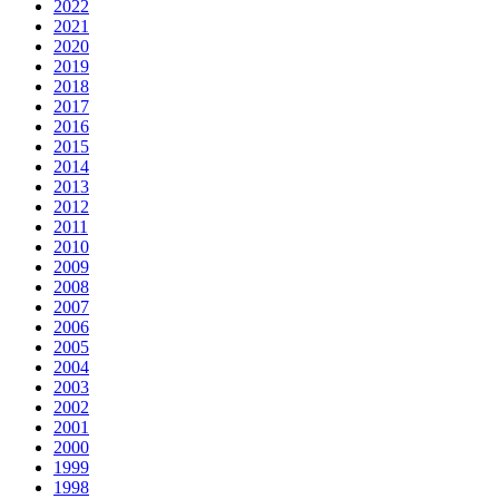
2022
2021
2020
2019
2018
2017
2016
2015
2014
2013
2012
2011
2010
2009
2008
2007
2006
2005
2004
2003
2002
2001
2000
1999
1998