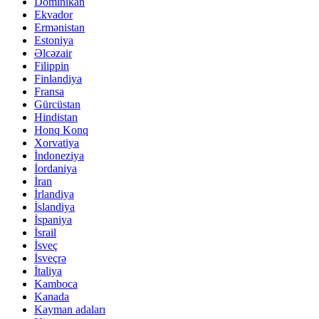
Dominikan
Ekvador
Ermənistan
Estoniya
Əlcəzair
Filippin
Finlandiya
Fransa
Gürcüstan
Hindistan
Honq Konq
Xorvatiya
İndoneziya
İordaniya
İran
İrlandiya
İslandiya
İspaniya
İsrail
İsveç
İsveçrə
İtaliya
Kamboca
Kanada
Kayman adaları