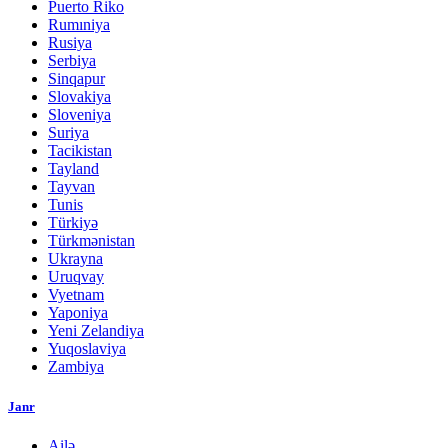
Puerto Riko
Rumıniya
Rusiya
Serbiya
Sinqapur
Slovakiya
Sloveniya
Suriya
Tacikistan
Tayland
Tayvan
Tunis
Türkiyə
Türkmənistan
Ukrayna
Uruqvay
Vyetnam
Yaponiya
Yeni Zelandiya
Yuqoslaviya
Zambiya
Janr
Ailə