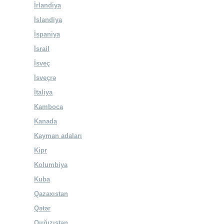
İrlandiya
İslandiya
İspaniya
İsrail
İsveç
İsveçrə
İtaliya
Kamboca
Kanada
Kayman adaları
Kipr
Kolumbiya
Kuba
Qazaxıstan
Qətər
Qırğızıstan