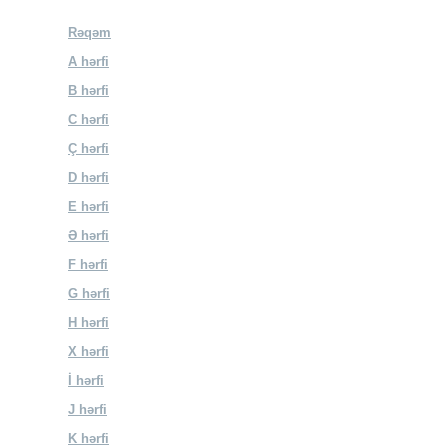
Rəqəm
A hərfi
B hərfi
C hərfi
Ç hərfi
D hərfi
E hərfi
Ə hərfi
F hərfi
G hərfi
H hərfi
X hərfi
İ hərfi
J hərfi
K hərfi