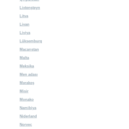
Lixtenşteyn
Litva
Livan
Liviya
Lüksemburq
Macarıstan
Malta
Meksika
Men adası
Mərakeş
Misir
Monako
Namibiya
Niderland
Norveç