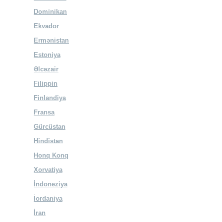
Dominikan
Ekvador
Ermənistan
Estoniya
Əlcəzair
Filippin
Finlandiya
Fransa
Gürcüstan
Hindistan
Honq Konq
Xorvatiya
İndoneziya
İordaniya
İran