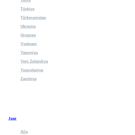
Tunis
Türkiyə
Türkmənistan
Ukrayna
Uruqvay
Vyetnam
Yaponiya
Yeni Zelandiya
Yuqoslaviya
Zambiya
Janr
Ailə