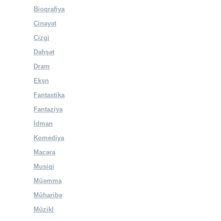
Bioqrafiya
Cinayət
Cizgi
Dəhşət
Dram
Ekşn
Fantastika
Fantaziya
İdman
Komediya
Macəra
Musiqi
Müəmma
Müharibə
Müzikl