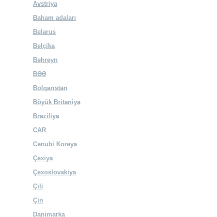
Avstriya
Baham adaları
Belarus
Belçika
Bəhreyn
BƏƏ
Bolqarıstan
Böyük Britaniya
Braziliya
CAR
Cənubi Koreya
Çexiya
Çexoslovakiya
Çili
Çin
Danimarka