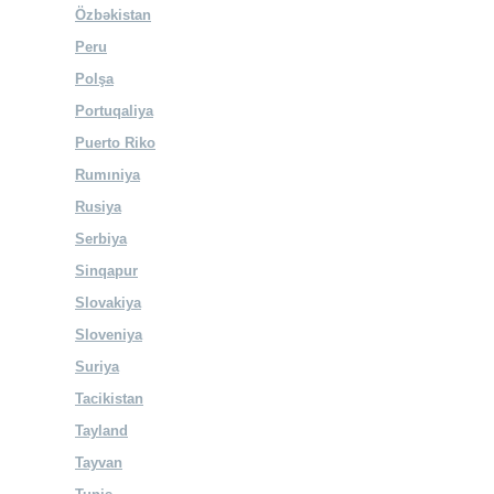
Özbəkistan
Peru
Polşa
Portuqaliya
Puerto Riko
Rumıniya
Rusiya
Serbiya
Sinqapur
Slovakiya
Sloveniya
Suriya
Tacikistan
Tayland
Tayvan