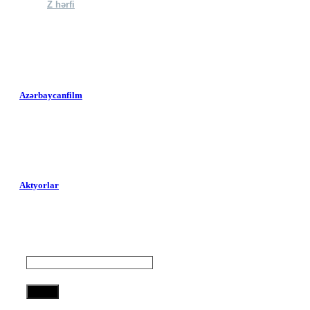
Z hərfi
Azərbaycanfilm
Aktyorlar
Axtar