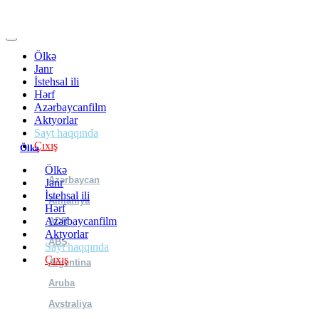
Ölkə
Janr
İstehsal ili
Hərf
Azərbaycanfilm
Aktyorlar
Sayt haqqında
Çıxış
Ölkə
Ölkə
Azərbaycan
Janr
İstehsal ili
Almaniya
Hərf
Azərbaycanfilm
ADR
Aktyorlar
ABŞ
Sayt haqqında
Çıxış
Argentina
Aruba
Avstraliya