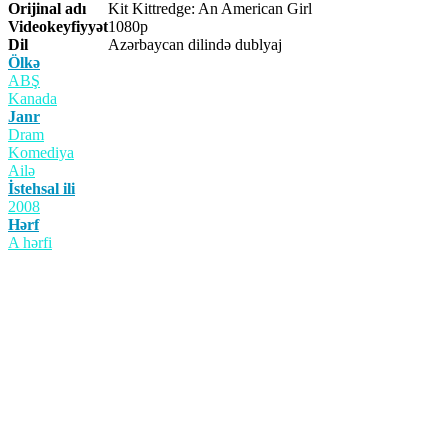
Orijinal adı
Kit Kittredge: An American Girl
Videokeyfiyyət
1080p
Dil
Azərbaycan dilində dublyaj
Ölkə
ABŞ
Kanada
Janr
Dram
Komediya
Ailə
İstehsal ili
2008
Hərf
A hərfi